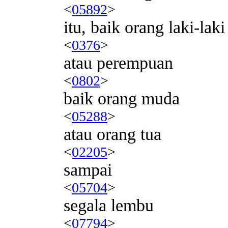
<
05892
>
itu, baik orang laki-laki
<
0376
>
atau perempuan
<
0802
>
baik orang muda
<
05288
>
atau orang tua
<
02205
>
sampai
<
05704
>
segala lembu
<
07794
>