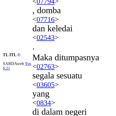
<
07794
>
, domba
<
07716
>
dan keledai
<
02543
>
.
TL ITL
©
Maka ditumpasnya
SABDAweb
Yos
<
02763
>
6:21
segala sesuatu
<
03605
>
yang
<
0834
>
di dalam negeri