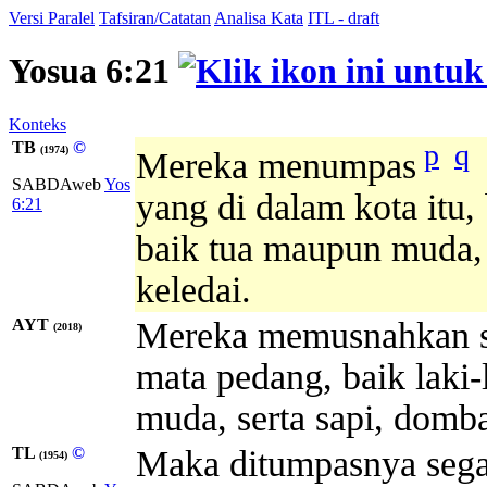
Versi Paralel
Tafsiran/Catatan
Analisa Kata
ITL - draft
Yosua 6:21
Konteks
TB
©
p
q
(1974)
Mereka menumpas
SABDAweb
Yos
yang di dalam kota itu,
6:21
baik tua maupun muda,
keledai.
AYT
Mereka memusnahkan se
(2018)
mata pedang, baik laki
muda, serta sapi, domba
TL
©
Maka ditumpasnya segal
(1954)