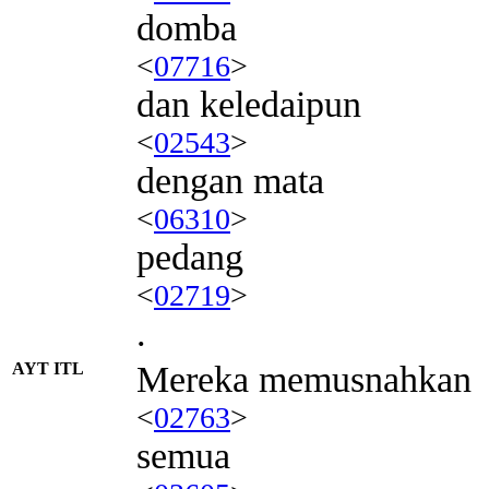
domba
<
07716
>
dan keledaipun
<
02543
>
dengan mata
<
06310
>
pedang
<
02719
>
.
AYT ITL
Mereka memusnahkan
<
02763
>
semua