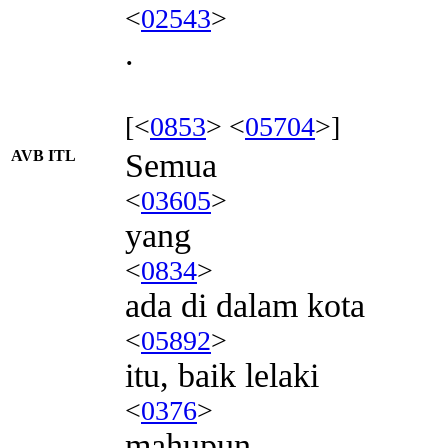
<
02543
>
.
[<
0853
> <
05704
>]
AVB ITL
Semua
<
03605
>
yang
<
0834
>
ada di dalam kota
<
05892
>
itu, baik lelaki
<
0376
>
mahupun