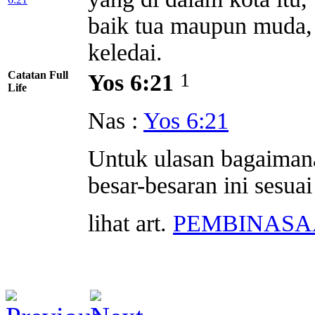
baik tua maupun muda,
keledai.
Catatan Full
1
Yos 6:21
Life
Nas :
Yos 6:21
Untuk ulasan bagaiman
besar-besaran ini sesua
lihat art.
PEMBINAS