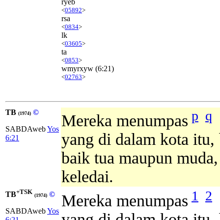
ryeb
<
05892
>
rsa
<
0834
>
lk
<
03605
>
ta
<
0853
>
wmyrxyw
(6:21)
<
02763
>
TB
©
p
q
(1974)
Mereka menumpas
SABDAweb
Yos
yang di dalam kota itu,
6:21
baik tua maupun muda,
keledai.
+TSK
1
2
TB
©
Mereka menumpas
(1974)
SABDAweb
Yos
yang di dalam kota itu,
6:21