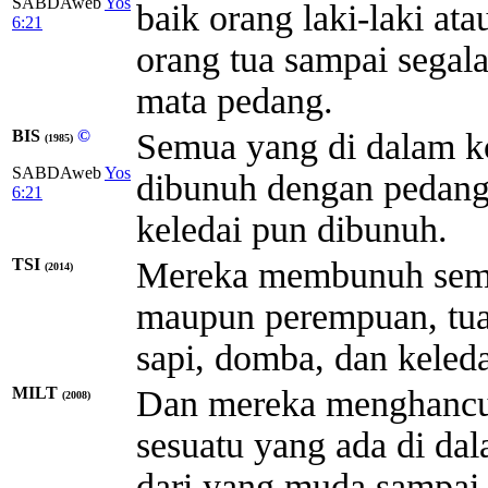
SABDAweb
Yos
baik orang laki-laki a
6:21
orang tua sampai sega
mata pedang.
BIS
©
Semua yang di dalam kot
(1985)
SABDAweb
Yos
dibunuh dengan pedang.
6:21
keledai pun dibunuh.
TSI
Mereka membunuh semua 
(2014)
maupun perempuan, tu
sapi, domba, dan keleda
MILT
Dan mereka menghancu
(2008)
sesuatu yang ada di dal
dari yang muda sampai 