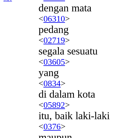
dengan mata
<
06310
>
pedang
<
02719
>
segala sesuatu
<
03605
>
yang
<
0834
>
di dalam kota
<
05892
>
itu, baik laki-laki
<
0376
>
maupun