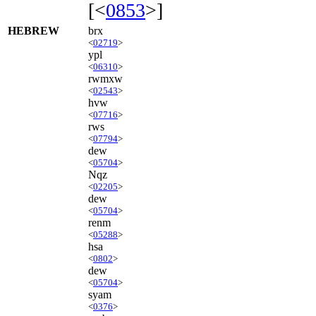
[<
0853
>]
HEBREW
brx
<
02719
>
ypl
<
06310
>
rwmxw
<
02543
>
hvw
<
07716
>
rws
<
07794
>
dew
<
05704
>
Nqz
<
02205
>
dew
<
05704
>
renm
<
05288
>
hsa
<
0802
>
dew
<
05704
>
syam
<
0376
>