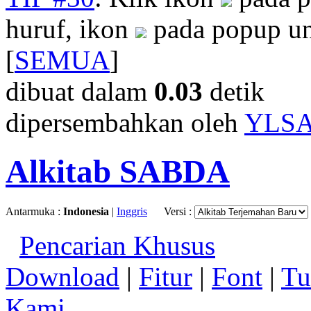
huruf, ikon
pada popup un
[
SEMUA
]
dibuat dalam
0.03
detik
dipersembahkan oleh
YLS
Alkitab SABDA
Antarmuka :
Indonesia
|
Inggris
Versi :
Pencarian Khusus
Download
|
Fitur
|
Font
|
Tu
Kami