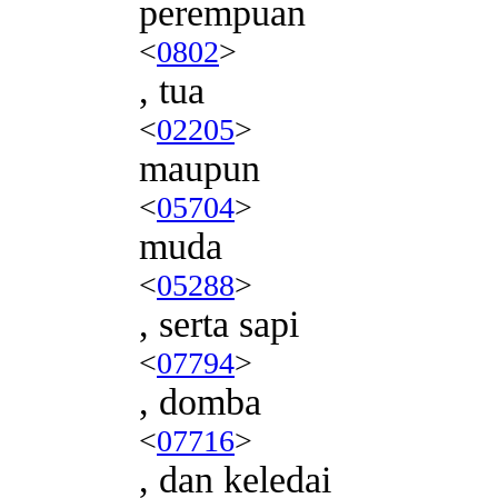
perempuan
<
0802
>
, tua
<
02205
>
maupun
<
05704
>
muda
<
05288
>
, serta sapi
<
07794
>
, domba
<
07716
>
, dan keledai