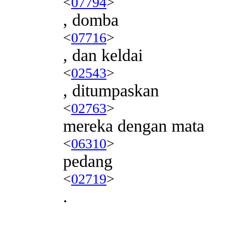
<
07794
>
, domba
<
07716
>
, dan keldai
<
02543
>
, ditumpaskan
<
02763
>
mereka dengan mata
<
06310
>
pedang
<
02719
>
.