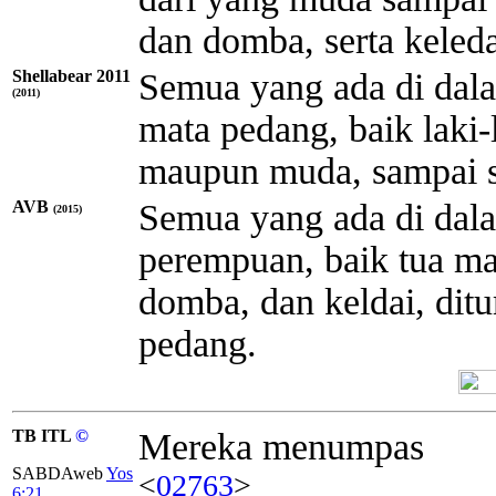
dan domba, serta keleda
Shellabear 2011
Semua yang ada di dal
(2011)
mata pedang, baik laki
maupun muda, sampai s
AVB
Semua yang ada di dala
(2015)
perempuan, baik tua m
domba, dan keldai, di
pedang.
TB ITL
©
Mereka menumpas
SABDAweb
Yos
<
02763
>
6:21