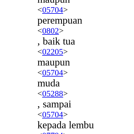
<
05704
>
perempuan
<
0802
>
, baik tua
<
02205
>
maupun
<
05704
>
muda
<
05288
>
, sampai
<
05704
>
kepada lembu