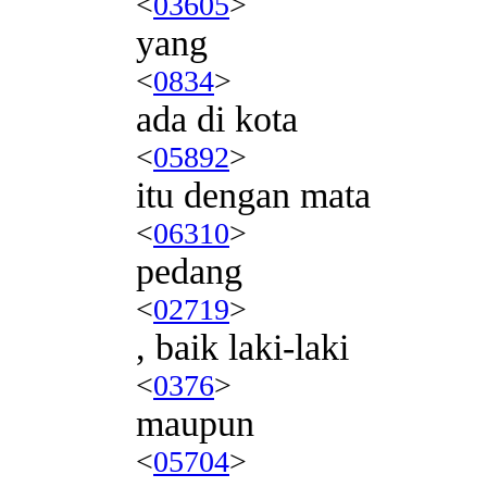
<
03605
>
yang
<
0834
>
ada di kota
<
05892
>
itu dengan mata
<
06310
>
pedang
<
02719
>
, baik laki-laki
<
0376
>
maupun
<
05704
>