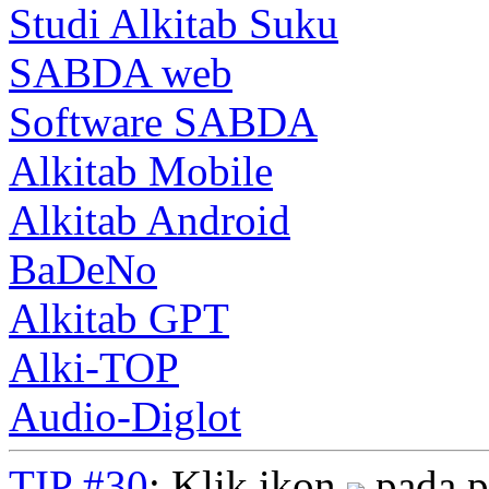
Studi Alkitab Suku
SABDA web
Software SABDA
Alkitab Mobile
Alkitab Android
BaDeNo
Alkitab GPT
Alki-TOP
Audio-Diglot
TIP #30
: Klik ikon
pada p