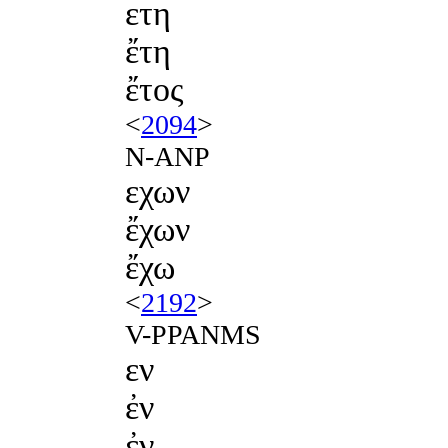
ετη
ἔτη
ἔτος
<
2094
>
N-ANP
εχων
ἔχων
ἔχω
<
2192
>
V-PPANMS
εν
ἐν
ἐν