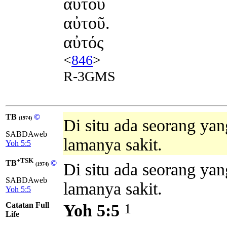
αυτου
αὐτοῦ.
αὐτός
<
846
>
R-3GMS
TB
©
(1974)
Di situ ada seorang yan
SABDAweb
lamanya sakit.
Yoh 5:5
+TSK
TB
©
Di situ ada seorang yan
(1974)
SABDAweb
lamanya sakit.
Yoh 5:5
Catatan Full
1
Yoh 5:5
Life