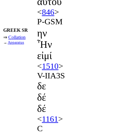
αυτου
<
846
>
P-GSM
GREEK SR
ην
⇒
Collation
Ἦν
→
Apparatus
εἰμί
<
1510
>
V-IIA3S
δε
δέ
δέ
<
1161
>
C