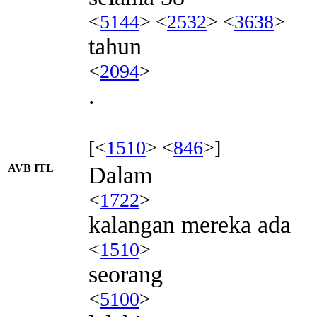
<
5144
> <
2532
> <
3638
>
tahun
<
2094
>
.
[<
1510
> <
846
>]
AVB ITL
Dalam
<
1722
>
kalangan mereka ada
<
1510
>
seorang
<
5100
>