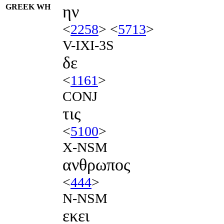
GREEK WH
ην
<
2258
> <
5713
>
V-IXI-3S
δε
<
1161
>
CONJ
τις
<
5100
>
X-NSM
ανθρωπος
<
444
>
N-NSM
εκει