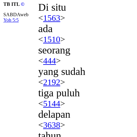
TB ITL
©
Di situ
SABDAweb
<
1563
>
Yoh 5:5
ada
<
1510
>
seorang
<
444
>
yang sudah
<
2192
>
tiga puluh
<
5144
>
delapan
<
3638
>
tahun