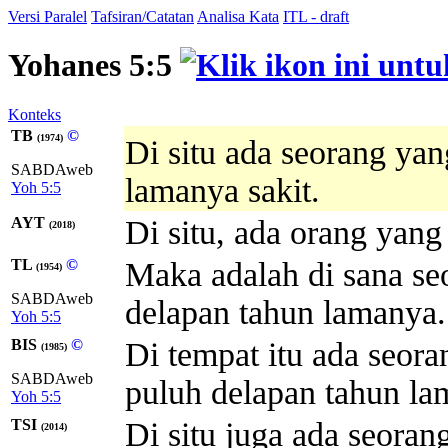
Versi Paralel
Tafsiran/Catatan
Analisa Kata
ITL - draft
Yohanes 5:5
Konteks
TB
©
(1974)
Di situ ada seorang yan
SABDAweb
lamanya sakit.
Yoh 5:5
AYT
Di situ, ada orang yang
(2018)
TL
©
Maka adalah di sana seo
(1954)
SABDAweb
delapan tahun lamanya.
Yoh 5:5
BIS
©
Di tempat itu ada seoran
(1985)
SABDAweb
puluh delapan tahun la
Yoh 5:5
TSI
Di situ juga ada seorang
(2014)