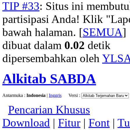
TIP #33
: Situs ini membut
partisipasi Anda! Klik "La
bawah halaman. [
SEMUA
]
dibuat dalam
0.02
detik
dipersembahkan oleh
YLS
Alkitab SABDA
Antarmuka :
Indonesia
|
Inggris
Versi :
Pencarian Khusus
Download
|
Fitur
|
Font
|
Tu