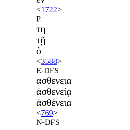
<
1722
>
P
τη
τῇ
ὁ
<
3588
>
E-DFS
ασθενεια
ἀσθενείᾳ
ἀσθένεια
<
769
>
N-DFS