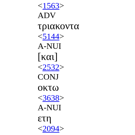
<
1563
>
ADV
τριακοντα
<
5144
>
A-NUI
[και]
<
2532
>
CONJ
οκτω
<
3638
>
A-NUI
ετη
<
2094
>