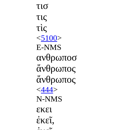
τισ
τις
τὶς
<
5100
>
E-NMS
ανθρωποσ
ἄνθρωπος
ἄνθρωπος
<
444
>
N-NMS
εκει
ἐκεῖ,