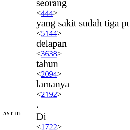
seorang
<
444
>
yang sakit sudah tiga p
<
5144
>
delapan
<
3638
>
tahun
<
2094
>
lamanya
<
2192
>
.
AYT ITL
Di
<
1722
>