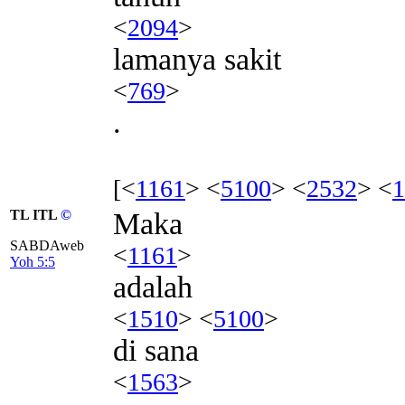
<
2094
>
lamanya sakit
<
769
>
.
[<
1161
> <
5100
> <
2532
> <
1
TL ITL
©
Maka
SABDAweb
<
1161
>
Yoh 5:5
adalah
<
1510
> <
5100
>
di sana
<
1563
>