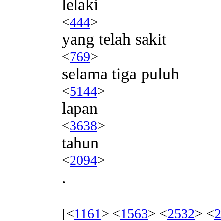
lelaki
<
444
>
yang telah sakit
<
769
>
selama tiga puluh
<
5144
>
lapan
<
3638
>
tahun
<
2094
>
.
[<
1161
> <
1563
> <
2532
> <
2