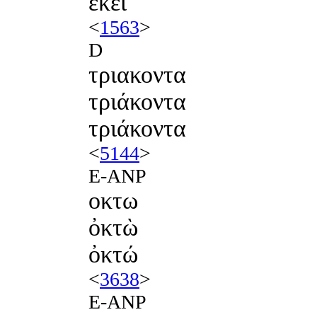
ἐκεῖ
<
1563
>
D
τριακοντα
τριάκοντα
τριάκοντα
<
5144
>
E-ANP
οκτω
ὀκτὼ
ὀκτώ
<
3638
>
E-ANP