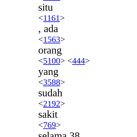
situ
<
1161
>
, ada
<
1563
>
orang
<
5100
> <
444
>
yang
<
3588
>
sudah
<
2192
>
sakit
<
769
>
selama 38