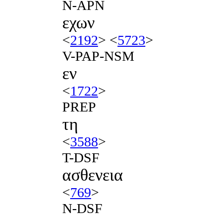
N-APN
εχων
<
2192
> <
5723
>
V-PAP-NSM
εν
<
1722
>
PREP
τη
<
3588
>
T-DSF
ασθενεια
<
769
>
N-DSF