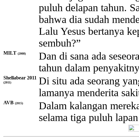
puluh delapan tahun. Sa
bahwa dia sudah mender
Lalu Yesus bertanya k
sembuh?”
MILT
Dan di sana ada seseor
(2008)
tahun dalam penyakitny
Shellabear 2011
Di situ ada seorang yan
(2011)
lamanya menderita saki
AVB
Dalam kalangan mereka 
(2015)
selama tiga puluh lapan