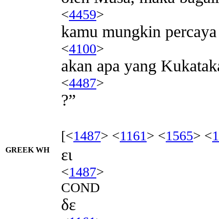
<
4459
>
kamu mungkin percaya
<
4100
>
akan apa yang Kukatak
<
4487
>
?”
[<
1487
> <
1161
> <
1565
> <
1
GREEK WH
ει
<
1487
>
COND
δε