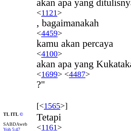
akan apa yang ditulisny
<
1121
>
, bagaimanakah
<
4459
>
kamu akan percaya
<
4100
>
akan apa yang Kukatak
<
1699
> <
4487
>
?"
[<
1565
>]
TL ITL
©
Tetapi
SABDAweb
<
1161
>
Yoh 5:47