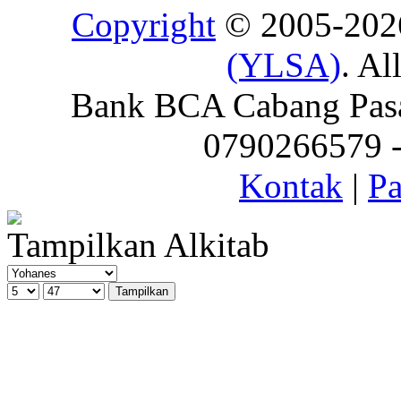
Copyright
© 2005-20
(YLSA)
. Al
Bank BCA Cabang Pasar
0790266579 - 
Kontak
|
Pa
Tampilkan Alkitab