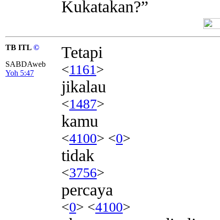
Kukatakan?”
TB ITL
©
Tetapi
SABDAweb
<
1161
>
Yoh 5:47
jikalau
<
1487
>
kamu
<
4100
> <
0
>
tidak
<
3756
>
percaya
<
0
> <
4100
>