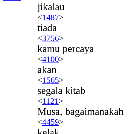
jikalau
<
1487
>
tiada
<
3756
>
kamu percaya
<
4100
>
akan
<
1565
>
segala kitab
<
1121
>
Musa, bagaimanakah
<
4459
>
kelak