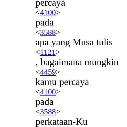
percaya
<
4100
>
pada
<
3588
>
apa yang Musa tulis
<
1121
>
, bagaimana mungkin
<
4459
>
kamu percaya
<
4100
>
pada
<
3588
>
perkataan-Ku