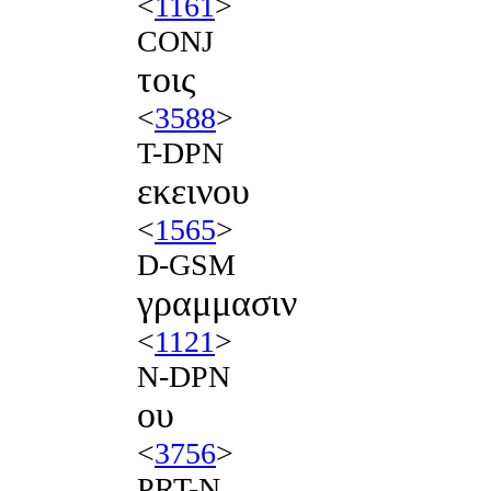
<
1161
>
CONJ
τοις
<
3588
>
T-DPN
εκεινου
<
1565
>
D-GSM
γραμμασιν
<
1121
>
N-DPN
ου
<
3756
>
PRT-N