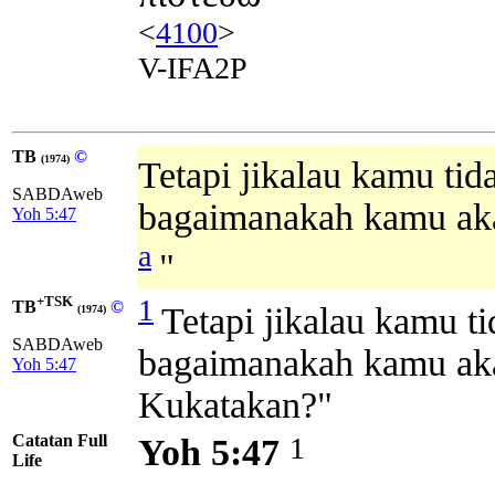
<
4100
>
V-IFA2P
TB
©
(1974)
Tetapi jikalau kamu tid
SABDAweb
bagaimanakah kamu aka
Yoh 5:47
a
"
+TSK
1
TB
©
Tetapi jikalau kamu t
(1974)
SABDAweb
bagaimanakah kamu aka
Yoh 5:47
Kukatakan?"
Catatan Full
1
Yoh 5:47
Life