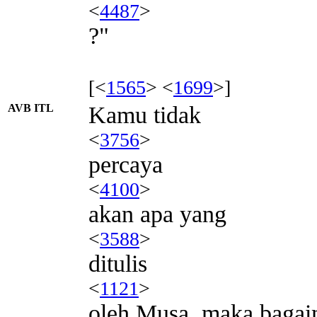
<
4487
>
?"
[<
1565
> <
1699
>]
AVB ITL
Kamu tidak
<
3756
>
percaya
<
4100
>
akan apa yang
<
3588
>
ditulis
<
1121
>
oleh Musa, maka baga