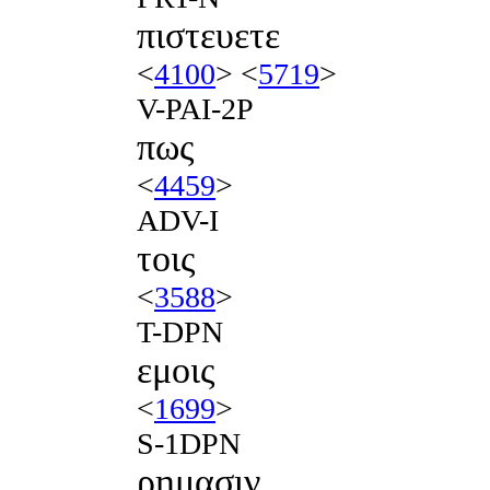
πιστευετε
<
4100
> <
5719
>
V-PAI-2P
πως
<
4459
>
ADV-I
τοις
<
3588
>
T-DPN
εμοις
<
1699
>
S-1DPN
ρημασιν