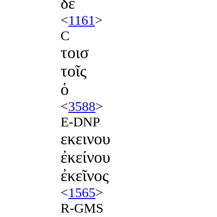
δέ
<
1161
>
C
τοισ
τοῖς
ὁ
<
3588
>
E-DNP
εκεινου
ἐκείνου
ἐκεῖνος
<
1565
>
R-GMS