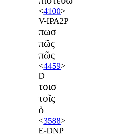
πιστεύω
<
4100
>
V-IPA2P
πωσ
πῶς
πῶς
<
4459
>
D
τοισ
τοῖς
ὁ
<
3588
>
E-DNP