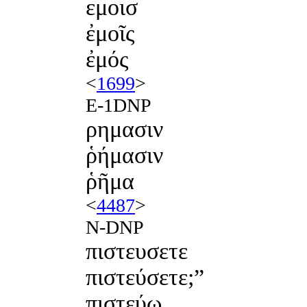
εμοισ
ἐμοῖς
ἐμός
<
1699
>
E-1DNP
ρημασιν
ῥήμασιν
ῥῆμα
<
4487
>
N-DNP
πιστευσετε
πιστεύσετε;”
πιστεύω