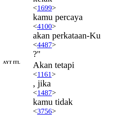
<
1699
>
kamu percaya
<
4100
>
akan perkataan-Ku
<
4487
>
?"
AYT ITL
Akan tetapi
<
1161
>
, jika
<
1487
>
kamu tidak
<
3756
>