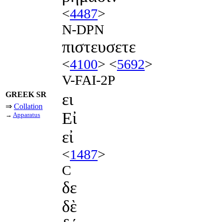
<
4487
>
N-DPN
πιστευσετε
<
4100
> <
5692
>
V-FAI-2P
GREEK SR
ει
⇒
Collation
Εἰ
→
Apparatus
εἰ
<
1487
>
C
δε
δὲ