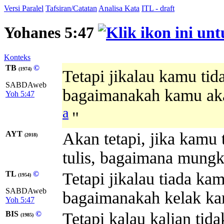
Versi Paralel
Tafsiran/Catatan
Analisa Kata
ITL - draft
Yohanes 5:47
Konteks
TB
©
(1974)
Tetapi jikalau kamu tid
SABDAweb
bagaimanakah kamu aka
Yoh 5:47
a
"
AYT
Akan tetapi, jika kamu
(2018)
tulis, bagaimana mung
TL
©
Tetapi jikalau tiada ka
(1954)
SABDAweb
bagaimanakah kelak ka
Yoh 5:47
BIS
©
Tetapi kalau kalian tid
(1985)