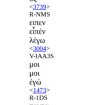
<
3739
>
R-NMS
ειπεν
εἶπέν
λέγω
<
3004
>
V-IAA3S
μοι
μοι
ἐγώ
<
1473
>
R-1DS