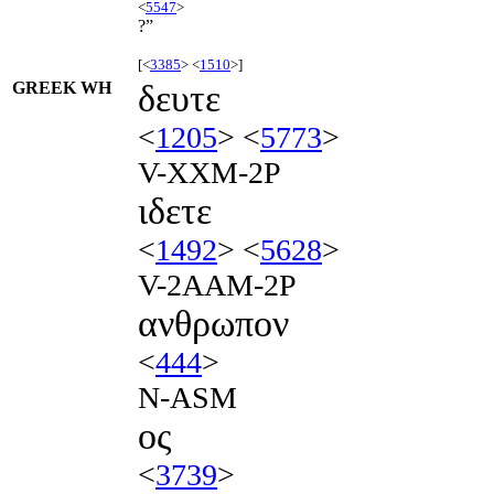
<
5547
>
?”
[<
3385
> <
1510
>]
GREEK WH
δευτε
<
1205
> <
5773
>
V-XXM-2P
ιδετε
<
1492
> <
5628
>
V-2AAM-2P
ανθρωπον
<
444
>
N-ASM
ος
<
3739
>