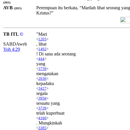
(2011)
AVB
Perempuan itu berkata, “Marilah lihat seorang ya
(2015)
Kristus?”
TB ITL
©
"Mari
<
1205
>
SABDAweb
, lihat
Yoh 4:29
<
1492
>
! Di sana ada seorang
<
444
>
yang
<
3739
>
mengatakan
<
2036
>
kepadaku
<
3427
>
segala
<
3956
>
sesuatu yang
<
3739
>
telah kuperbuat
<
4160
>
. Mungkinkah
<
3385
>