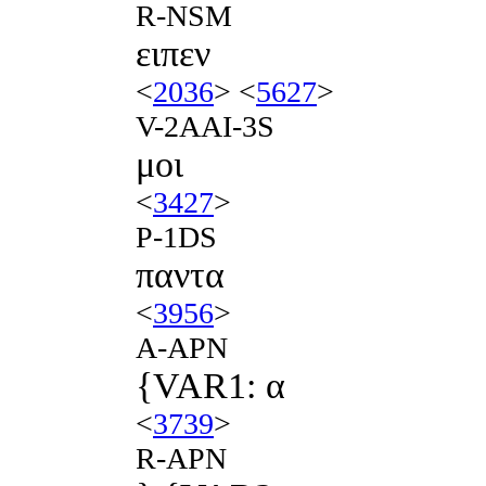
R-NSM
ειπεν
<
2036
> <
5627
>
V-2AAI-3S
μοι
<
3427
>
P-1DS
παντα
<
3956
>
A-APN
{VAR1: α
<
3739
>
R-APN