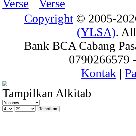
Copyright
© 2005-20
(YLSA)
. Al
Bank BCA Cabang Pasar
0790266579 - 
Kontak
|
Pa
Tampilkan Alkitab