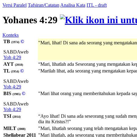
Versi Paralel
Tafsiran/Catatan
Analisa Kata
ITL - draft
Yohanes 4:29
Konteks
TB
©
"Mari, lihat! Di sana ada seorang yang mengatakan
(1974)
SABDAweb
Yoh 4:29
AYT
“Mari, lihatlah ada Seseorang yang mengatakan ke
(2018)
TL
©
"Marilah lihat, ada seorang yang mengatakan kepad
(1954)
SABDAweb
Yoh 4:29
BIS
©
"Mari lihat orang yang memberitahukan kepada say
(1985)
SABDAweb
Yoh 4:29
TSI
“Ayo lihat! Di sana ada seseorang yang sudah me
(2014)
dia itu Kristus?!”
MILT
"Mari, lihatlah seorang yang telah mengatakan kep
(2008)
Shellabear 2011
"Mari lihatlah, ada seseorang yang memberitahuka