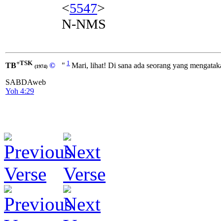
<
5547
>
N-NMS
+TSK
1
TB
©
"
Mari, lihat! Di sana ada seorang yang mengatak
(1974)
SABDAweb
Yoh 4:29