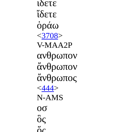
ιδετε
ἴδετε
ὁράω
<
3708
>
V-MAA2P
ανθρωπον
ἄνθρωπον
ἄνθρωπος
<
444
>
N-AMS
οσ
ὃς
ὅς