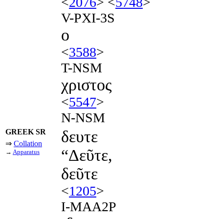
<
2076
> <
5748
>
V-PXI-3S
ο
<
3588
>
T-NSM
χριστος
<
5547
>
N-NSM
GREEK SR
δευτε
⇒
Collation
“Δεῦτε,
→
Apparatus
δεῦτε
<
1205
>
I-MAA2P