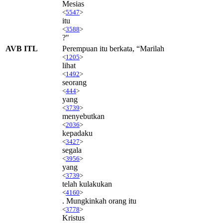
Mesias
<
5547
>
itu
<
3588
>
?"
AVB ITL
Perempuan itu berkata, “Marilah
<
1205
>
lihat
<
1492
>
seorang
<
444
>
yang
<
3739
>
menyebutkan
<
2036
>
kepadaku
<
3427
>
segala
<
3956
>
yang
<
3739
>
telah kulakukan
<
4160
>
. Mungkinkah orang itu
<
3778
>
Kristus