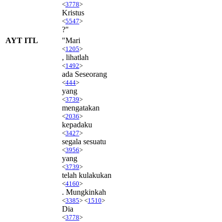
<
3778
>
Kristus
<
5547
>
?"
AYT ITL
"Mari
<
1205
>
, lihatlah
<
1492
>
ada Seseorang
<
444
>
yang
<
3739
>
mengatakan
<
2036
>
kepadaku
<
3427
>
segala sesuatu
<
3956
>
yang
<
3739
>
telah kulakukan
<
4160
>
. Mungkinkah
<
3385
> <
1510
>
Dia
<
3778
>