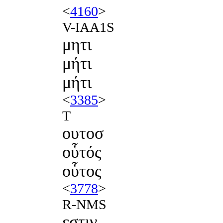
<
4160
>
V-IAA1S
μητι
μήτι
μήτι
<
3385
>
T
ουτοσ
οὗτός
οὗτος
<
3778
>
R-NMS
εστιν