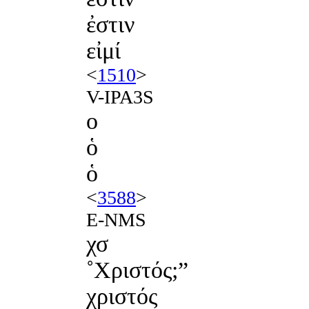
ἐστιν
εἰμί
<
1510
>
V-IPA3S
ο
ὁ
ὁ
<
3588
>
E-NMS
χσ
˚Χριστός;”
χριστός