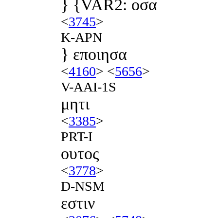
} {VAR2: οσα
<
3745
>
K-APN
} εποιησα
<
4160
> <
5656
>
V-AAI-1S
μητι
<
3385
>
PRT-I
ουτος
<
3778
>
D-NSM
εστιν