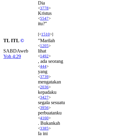
Dia
<
3778
>
Kristus
<
5547
>
itu?"
[<
1510
>]
TL ITL
©
"Marilah
<
1205
>
SABDAweb
lihat
Yoh 4:29
<
1492
>
, ada seorang
<
444
>
yang
<
3739
>
mengatakan
<
2036
>
kepadaku
<
3427
>
segala sesuatu
<
3956
>
perbuatanku
<
4160
>
. Bukankah
<
3385
>
Ia ini