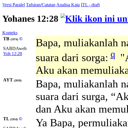
Versi Paralel
Tafsiran/Catatan
Analisa Kata
ITL - draft
Yohanes 12:28
Konteks
TB
©
Bapa, muliakanlah 
(1974)
SABDAweb
q
Yoh 12:28
suara dari sorga:
"A
Aku akan memuliaka
AYT
Bapa, muliakanlah n
(2018)
suara dari surga, “
dan Aku akan memuli
TL
©
Ya Bapa, permuliak
(1954)