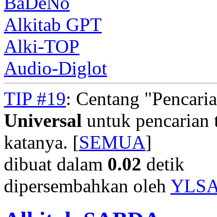
BaDeNo
Alkitab GPT
Alki-TOP
Audio-Diglot
TIP #19
: Centang "Pencari
Universal
untuk pencarian t
katanya. [
SEMUA
]
dibuat dalam
0.02
detik
dipersembahkan oleh
YLS