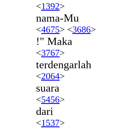
<
1392
>
nama-Mu
<
4675
> <
3686
>
!" Maka
<
3767
>
terdengarlah
<
2064
>
suara
<
5456
>
dari
<
1537
>