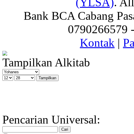
(YLSA)
. Al
Bank BCA Cabang Pasar
0790266579 - 
Kontak
|
Pa
Tampilkan Alkitab
Pencarian Universal: