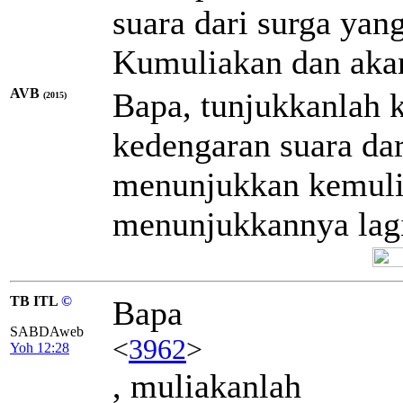
suara dari surga ya
Kumuliakan dan aka
AVB
Bapa, tunjukkanlah 
(2015)
kedengaran suara dar
menunjukkan kemuli
menunjukkannya lag
TB ITL
©
Bapa
SABDAweb
<
3962
>
Yoh 12:28
, muliakanlah