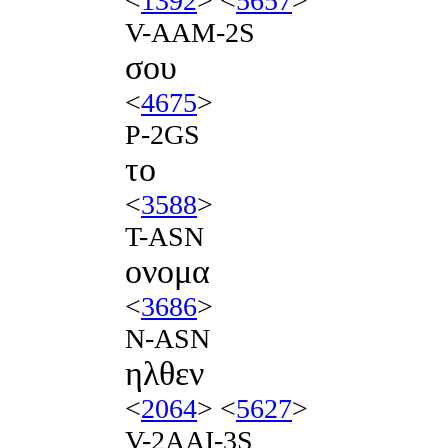
<
1392
> <
5657
>
V-AAM-2S
σου
<
4675
>
P-2GS
το
<
3588
>
T-ASN
ονομα
<
3686
>
N-ASN
ηλθεν
<
2064
> <
5627
>
V-2AAI-3S