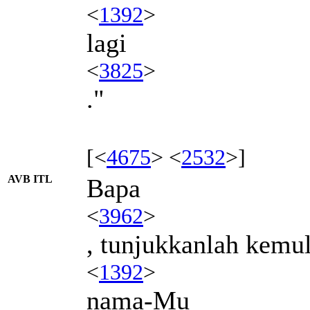
<
1392
>
lagi
<
3825
>
."
[<
4675
> <
2532
>]
AVB ITL
Bapa
<
3962
>
, tunjukkanlah kemu
<
1392
>
nama-Mu