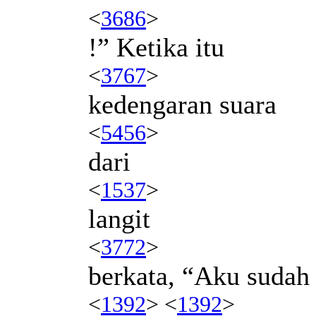
<
3686
>
!” Ketika itu
<
3767
>
kedengaran suara
<
5456
>
dari
<
1537
>
langit
<
3772
>
berkata, “Aku suda
<
1392
> <
1392
>