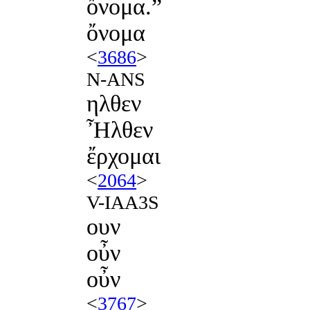
ὄνομα.”
ὄνομα
<
3686
>
N-ANS
ηλθεν
Ἦλθεν
ἔρχομαι
<
2064
>
V-IAA3S
ουν
οὖν
οὖν
<
3767
>