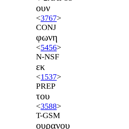
ουν
<
3767
>
CONJ
φωνη
<
5456
>
N-NSF
εκ
<
1537
>
PREP
του
<
3588
>
T-GSM
ουρανου