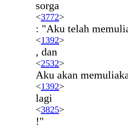
sorga
<
3772
>
: "Aku telah memul
<
1392
>
, dan
<
2532
>
Aku akan memuliak
<
1392
>
lagi
<
3825
>
!"