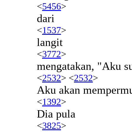
<
5456
>
dari
<
1537
>
langit
<
3772
>
mengatakan, "Aku su
<
2532
> <
2532
>
Aku akan mempermu
<
1392
>
Dia pula
<
3825
>