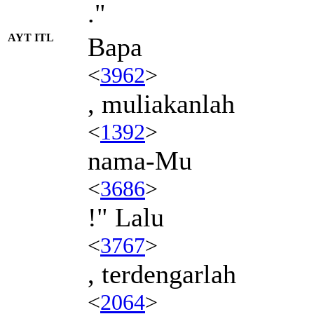
."
AYT ITL
Bapa
<
3962
>
, muliakanlah
<
1392
>
nama-Mu
<
3686
>
!" Lalu
<
3767
>
, terdengarlah
<
2064
>