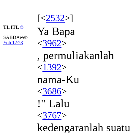
[<
2532
>]
TL ITL
©
Ya Bapa
SABDAweb
<
3962
>
Yoh 12:28
, permuliakanlah
<
1392
>
nama-Ku
<
3686
>
!" Lalu
<
3767
>
kedengaranlah suatu