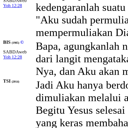
SABDAweb
kedengaranlah suatu 
Yoh 12:28
"Aku sudah permulia
mempermuliakan Dia
BIS
©
Bapa, agungkanlah 
(1985)
SABDAweb
dari langit mengata
Yoh 12:28
Nya, dan Aku akan 
TSI
Jadi Aku hanya berd
(2014)
dimuliakan melalui a
Begitu Yesus selesai
yang keras membahan