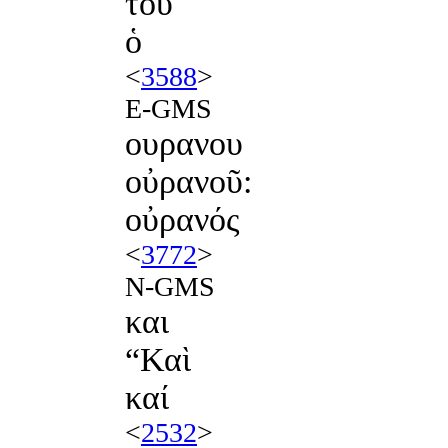
τοῦ
ὁ
<
3588
>
E-GMS
ουρανου
οὐρανοῦ:
οὐρανός
<
3772
>
N-GMS
και
“Καὶ
καί
<
2532
>