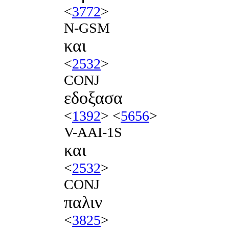
<
3772
>
N-GSM
και
<
2532
>
CONJ
εδοξασα
<
1392
> <
5656
>
V-AAI-1S
και
<
2532
>
CONJ
παλιν
<
3825
>