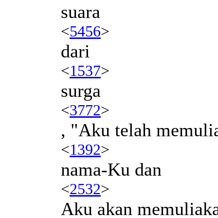
suara
<
5456
>
dari
<
1537
>
surga
<
3772
>
, "Aku telah memuli
<
1392
>
nama-Ku dan
<
2532
>
Aku akan memuliak