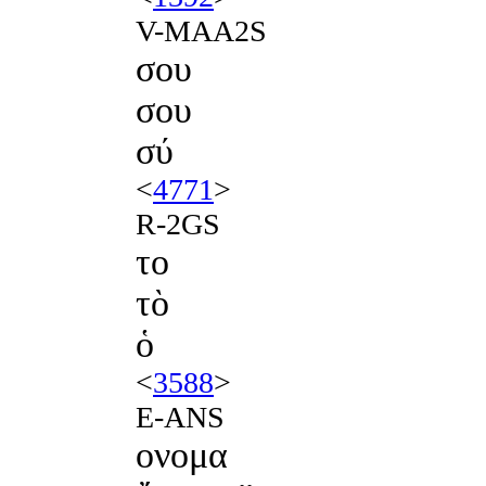
V-MAA2S
σου
σου
σύ
<
4771
>
R-2GS
το
τὸ
ὁ
<
3588
>
E-ANS
ονομα