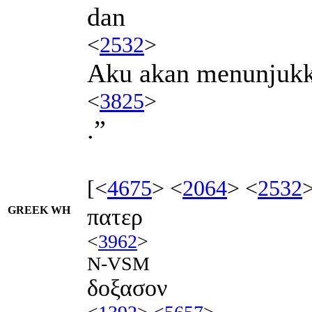
dan
<
2532
>
Aku akan menunjukk
<
3825
>
.”
[<
4675
> <
2064
> <
2532
GREEK WH
πατερ
<
3962
>
N-VSM
δοξασον