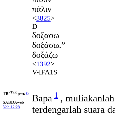
πάλιν
<
3825
>
D
δοξασω
δοξάσω.”
δοξάζω
<
1392
>
V-IFA1S
+TSK
1
TB
©
Bapa
, muliakanlah
(1974)
SABDAweb
terdengarlah suara d
Yoh 12:28