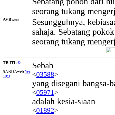
Sebatang pohon dari hut
seorang tukang menger
AVB
Sesungguhnya, kebiasaa
(2015)
sahaja. Sebatang pokok 
seorang tukang menger
TB ITL
©
Sebab
SABDAweb
Yer
<
03588
>
10:3
yang disegani bangsa-b
<
05971
>
adalah kesia-siaan
<
01892
>