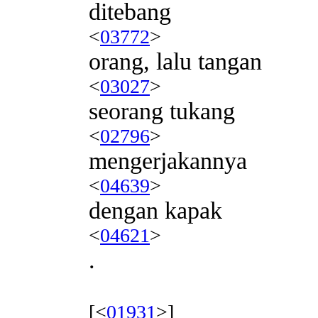
ditebang
<
03772
>
orang, lalu tangan
<
03027
>
seorang tukang
<
02796
>
mengerjakannya
<
04639
>
dengan kapak
<
04621
>
.
[<
01931
>]