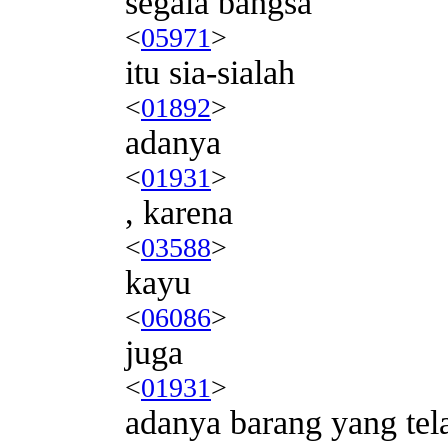
segala bangsa
<
05971
>
itu sia-sialah
<
01892
>
adanya
<
01931
>
, karena
<
03588
>
kayu
<
06086
>
juga
<
01931
>
adanya barang yang tela