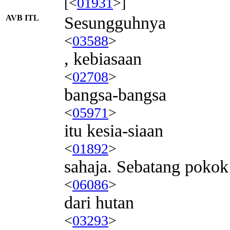
[<
01931
>]
AVB ITL
Sesungguhnya
<
03588
>
, kebiasaan
<
02708
>
bangsa-bangsa
<
05971
>
itu kesia-siaan
<
01892
>
sahaja. Sebatang pokok
<
06086
>
dari hutan
<
03293
>