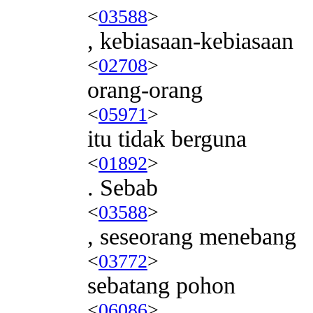
<
03588
>
, kebiasaan-kebiasaan
<
02708
>
orang-orang
<
05971
>
itu tidak berguna
<
01892
>
. Sebab
<
03588
>
, seseorang menebang
<
03772
>
sebatang pohon
<
06086
>