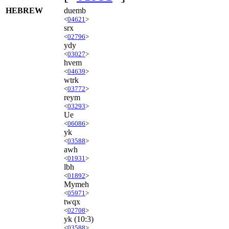
HEBREW
duemb
<
04621
>
srx
<
02796
>
ydy
<
03027
>
hvem
<
04639
>
wtrk
<
03772
>
reym
<
03293
>
Ue
<
06086
>
yk
<
03588
>
awh
<
01931
>
lbh
<
01892
>
Mymeh
<
05971
>
twqx
<
02708
>
yk
(10:3)
<
03588
>