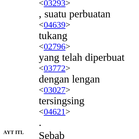
<
03293
>
, suatu perbuatan
<
04639
>
tukang
<
02796
>
yang telah diperbuat
<
03772
>
dengan lengan
<
03027
>
tersingsing
<
04621
>
.
AYT ITL
Sebab