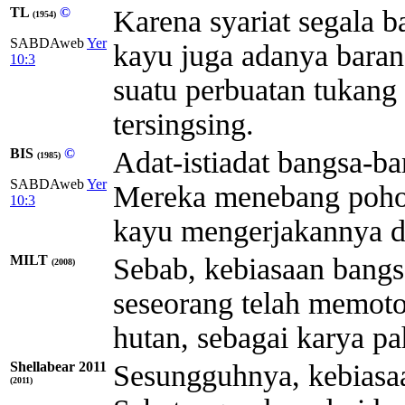
TL
©
Karena syariat segala b
(1954)
SABDAweb
Yer
kayu juga adanya barang
10:3
suatu perbuatan tukang
tersingsing.
BIS
©
Adat-istiadat bangsa-ba
(1985)
SABDAweb
Yer
Mereka menebang pohon
10:3
kayu mengerjakannya de
MILT
Sebab, kebiasaan bangs
(2008)
seseorang telah memot
hutan, sebagai karya pa
Shellabear 2011
Sesungguhnya, kebiasaa
(2011)