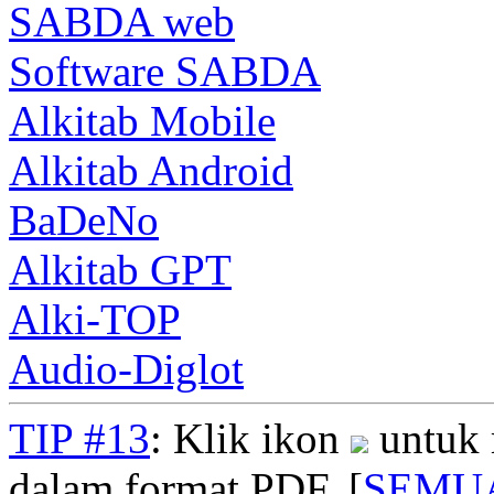
SABDA web
Software SABDA
Alkitab Mobile
Alkitab Android
BaDeNo
Alkitab GPT
Alki-TOP
Audio-Diglot
TIP #13
: Klik ikon
untuk 
dalam format PDF. [
SEMU