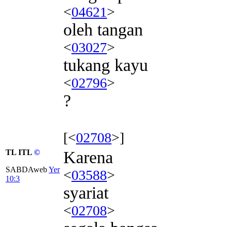
<
04621
>
oleh tangan
<
03027
>
tukang kayu
<
02796
>
?
[<
02708
>]
TL ITL
©
Karena
SABDAweb
Yer
<
03588
>
10:3
syariat
<
02708
>