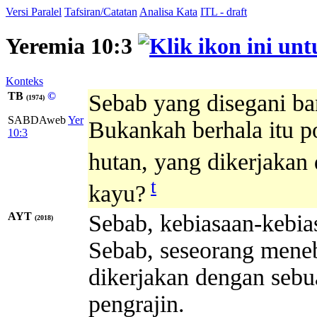
Versi Paralel
Tafsiran/Catatan
Analisa Kata
ITL - draft
Yeremia 10:3
Konteks
TB
©
Sebab yang disegani ba
(1974)
SABDAweb
Yer
Bukankah berhala itu p
10:3
hutan, yang dikerjakan
t
kayu?
AYT
Sebab, kebiasaan-kebias
(2018)
Sebab, seseorang meneb
dikerjakan dengan sebu
pengrajin.