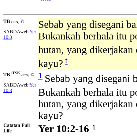
TB
©
Sebab yang disegani ba
(1974)
SABDAweb
Yer
Bukankah berhala itu p
10:3
hutan, yang dikerjakan
t
kayu?
+TSK
1
TB
©
Sebab yang disegani b
(1974)
SABDAweb
Yer
Bukankah berhala itu p
10:3
hutan, yang dikerjakan
kayu?
Catatan Full
1
Yer 10:2-16
Life