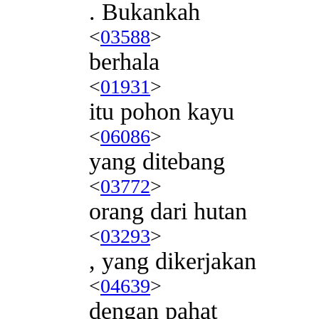
. Bukankah
<
03588
>
berhala
<
01931
>
itu pohon kayu
<
06086
>
yang ditebang
<
03772
>
orang dari hutan
<
03293
>
, yang dikerjakan
<
04639
>
dengan pahat