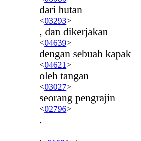
dari hutan
<
03293
>
, dan dikerjakan
<
04639
>
dengan sebuah kapak
<
04621
>
oleh tangan
<
03027
>
seorang pengrajin
<
02796
>
.