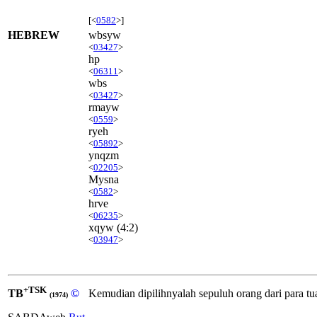
[<
0582
>]
HEBREW
wbsyw
<
03427
>
hp
<
06311
>
wbs
<
03427
>
rmayw
<
0559
>
ryeh
<
05892
>
ynqzm
<
02205
>
Mysna
<
0582
>
hrve
<
06235
>
xqyw
(4:2)
<
03947
>
+TSK
TB
©
Kemudian dipilihnyalah sepuluh orang dari para tu
(1974)