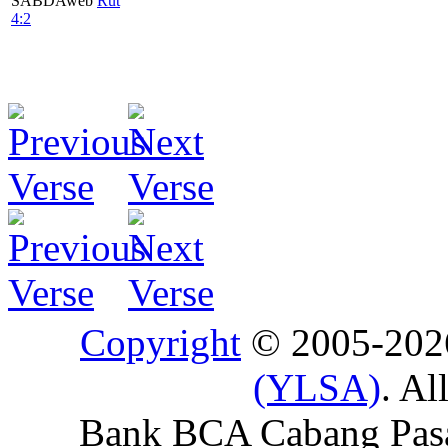
SABDAweb
Rut
4:2
Copyright
© 2005-20
(YLSA)
. Al
Bank BCA Cabang Pasar