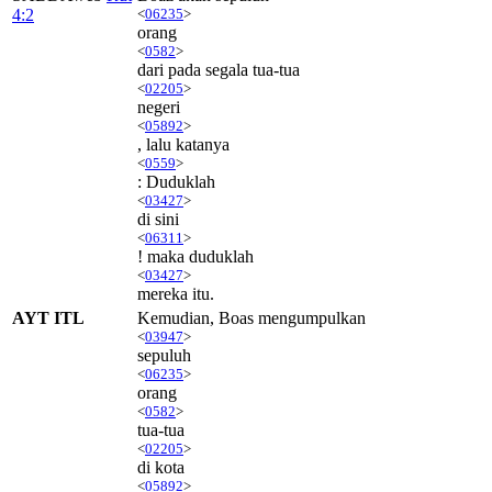
4:2
<
06235
>
orang
<
0582
>
dari pada segala tua-tua
<
02205
>
negeri
<
05892
>
, lalu katanya
<
0559
>
: Duduklah
<
03427
>
di sini
<
06311
>
! maka duduklah
<
03427
>
mereka itu.
AYT ITL
Kemudian, Boas mengumpulkan
<
03947
>
sepuluh
<
06235
>
orang
<
0582
>
tua-tua
<
02205
>
di kota
<
05892
>