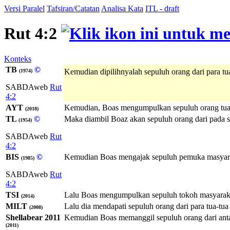
Versi Paralel
Tafsiran/Catatan
Analisa Kata
ITL - draft
Rut 4:2
Konteks
TB
©
Kemudian dipilihnyalah sepuluh orang dari para tu
(1974)
SABDAweb
Rut
4:2
AYT
Kemudian, Boas mengumpulkan sepuluh orang tua-tu
(2018)
TL
©
Maka diambil Boaz akan sepuluh orang dari pada se
(1954)
SABDAweb
Rut
4:2
BIS
©
Kemudian Boas mengajak sepuluh pemuka masyaraka
(1985)
SABDAweb
Rut
4:2
TSI
Lalu Boas mengumpulkan sepuluh tokoh masyarakat 
(2014)
MILT
Lalu dia mendapati sepuluh orang dari para tua-tu
(2008)
Shellabear 2011
Kemudian Boas memanggil sepuluh orang dari antar
(2011)