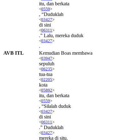
itu, dan berkata
<
0559
>
, “Duduklah
<
03427
>
di sini
<
06311
>
.” Lalu, mereka duduk
<
03427
>
.
AVB ITL
Kemudian Boas membawa
<
03947
>
sepuluh
<
06235
>
tua-tua
<
02205
>
kota
<
05892
>
itu, dan berkata
<
0559
>
, “Silalah duduk
<
03427
>
di sini
<
06311
>
.” Duduklah
<
03427
>
mereka di situ.