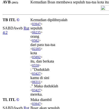
AVB
Kemudian Boas membawa sepuluh tua-tua kota itu, d
(2015)
TB ITL
©
Kemudian dipilihnyalah
<
03947
>
SABDAweb
Rut
sepuluh
4:2
<
06235
>
orang
<
0582
>
dari para tua-tua
<
02205
>
kota
<
05892
>
itu, dan berkata
<
0559
>
: "Duduklah
<
03427
>
kamu di sini
<
06311
>
." Maka duduklah
<
03427
>
mereka.
TL ITL
©
Maka diambil
<
03947
>
SABDAweb
Rut
Boaz akan sepuluh