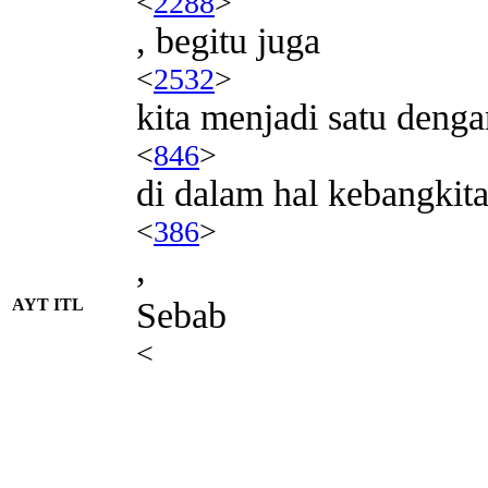
<
2288
>
, begitu juga
<
2532
>
kita menjadi satu deng
<
846
>
di dalam hal kebangkit
<
386
>
,
AYT ITL
Sebab
<