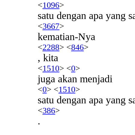
<
1096
>
satu dengan apa yang 
<
3667
>
kematian-Nya
<
2288
> <
846
>
, kita
<
1510
> <
0
>
juga akan menjadi
<
0
> <
1510
>
satu dengan apa yang 
<
386
>
.