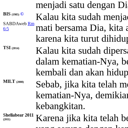
menjadi satu dengan Di
BIS
©
Kalau kita sudah menjad
(1985)
SABDAweb
Rm
mati bersama Dia, kita
6:5
karena kita turut dihid
TSI
Kalau kita sudah dipers
(2014)
dalam kematian-Nya, ber
kembali dan akan hidup
MILT
Sebab, jika kita telah 
(2008)
kematian-Nya, demikian
kebangkitan.
Shellabear 2011
Karena jika kita telah
(2011)