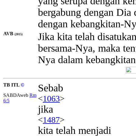
yang serupa dengan ke
bergabung dengan Dia 
dengan kebangkitan-Ny
AVB
Jika kita telah disatuka
(2015)
bersama-Nya, maka tent
Nya dalam kebangkitan
TB ITL
©
Sebab
SABDAweb
Rm
<
1063
>
6:5
jika
<
1487
>
kita telah menjadi