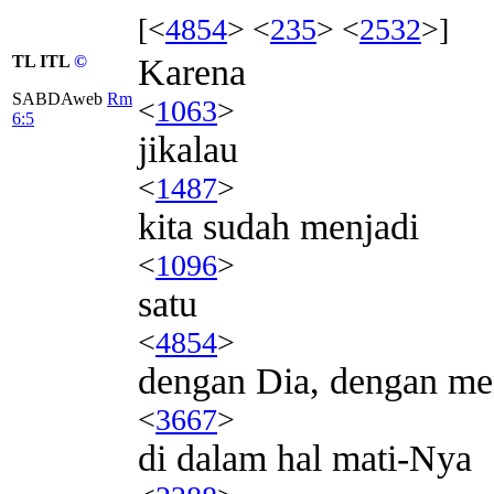
[<
4854
> <
235
> <
2532
>]
TL ITL
©
Karena
SABDAweb
Rm
<
1063
>
6:5
jikalau
<
1487
>
kita sudah menjadi
<
1096
>
satu
<
4854
>
dengan Dia, dengan me
<
3667
>
di dalam hal mati-Nya