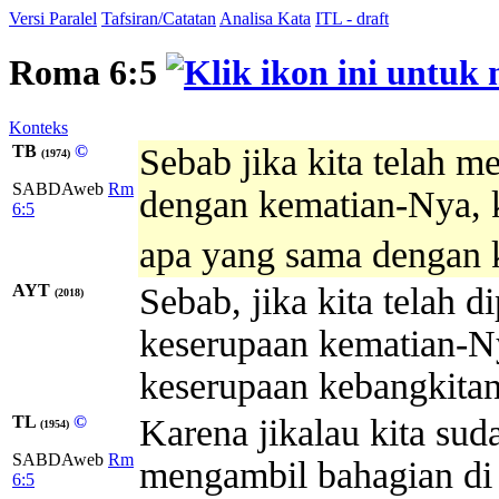
Versi Paralel
Tafsiran/Catatan
Analisa Kata
ITL - draft
Roma 6:5
Konteks
TB
©
Sebab jika kita telah m
(1974)
SABDAweb
Rm
dengan kematian-Nya, k
6:5
apa yang sama dengan 
AYT
Sebab, jika kita telah 
(2018)
keserupaan kematian-Ny
keserupaan kebangkita
TL
©
Karena jikalau kita su
(1954)
SABDAweb
Rm
mengambil bahagian di 
6:5