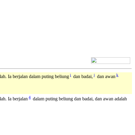
[+] Bhs. Inggris
i
j
k
ah. Ia berjalan dalam puting beliung
dan badai,
dan awan
4
ah. Ia berjalan
dalam puting beliung dan badai, dan awan adalah