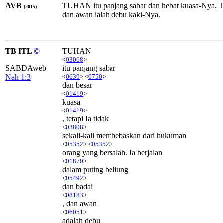
AVB
TUHAN itu panjang sabar dan hebat kuasa-Nya. T
(2015)
dan awan ialah debu kaki-Nya.
TB ITL
©
TUHAN
<
03068
>
SABDAweb
itu panjang sabar
Nah 1:3
<
0639
> <
0750
>
dan besar
<
01419
>
kuasa
<
01419
>
, tetapi Ia tidak
<
03808
>
sekali-kali membebaskan dari hukuman
<
05352
> <
05352
>
orang yang bersalah. Ia berjalan
<
01870
>
dalam puting beliung
<
05492
>
dan badai
<
08183
>
, dan awan
<
06051
>
adalah debu