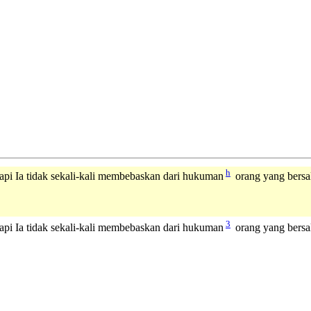
h
tapi Ia tidak sekali-kali membebaskan dari hukuman
orang yang bersal
3
etapi Ia tidak sekali-kali membebaskan dari hukuman
orang yang bersal