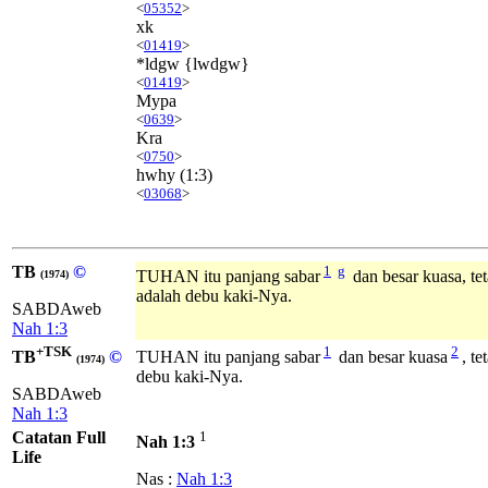
<
05352
>
xk
<
01419
>
*ldgw {lwdgw}
<
01419
>
Mypa
<
0639
>
Kra
<
0750
>
hwhy
(1:3)
<
03068
>
TB
©
1
g
TUHAN itu panjang sabar
dan besar kuasa, te
(1974)
adalah debu kaki-Nya.
SABDAweb
Nah 1:3
+TSK
1
2
TB
©
TUHAN itu panjang sabar
dan besar kuasa
, t
(1974)
debu kaki-Nya.
SABDAweb
Nah 1:3
Catatan Full
1
Nah 1:3
Life
Nas :
Nah 1:3