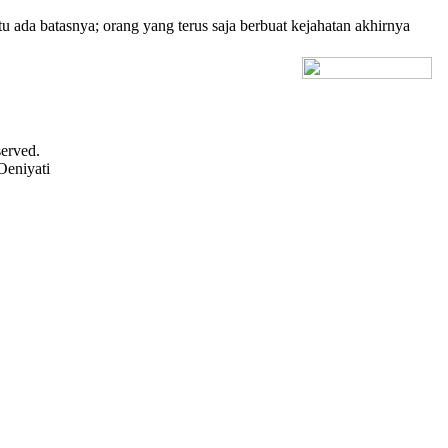
u ada batasnya; orang yang terus saja berbuat kejahatan akhirnya
[+] Bhs. Inggris
served.
Oeniyati