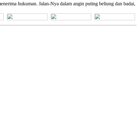
nerima hukuman. Jalan-Nya dalam angin puting beliung dan badai,
[+] Bhs. Suku
[+] Bhs. Indonesia
[+] Bhs. Inggris