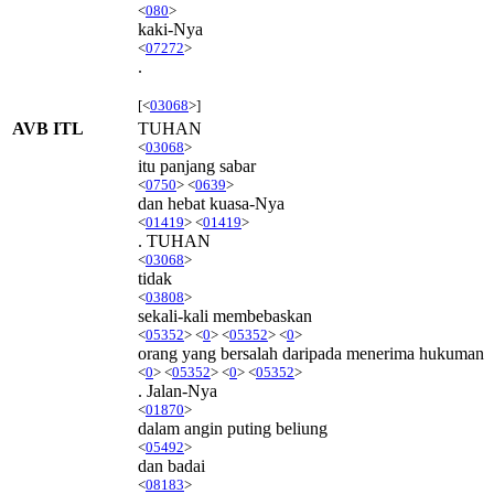
<
080
>
kaki-Nya
<
07272
>
.
[<
03068
>]
AVB ITL
TUHAN
<
03068
>
itu panjang sabar
<
0750
> <
0639
>
dan hebat kuasa-Nya
<
01419
> <
01419
>
. TUHAN
<
03068
>
tidak
<
03808
>
sekali-kali membebaskan
<
05352
> <
0
> <
05352
> <
0
>
orang yang bersalah daripada menerima hukuman
<
0
> <
05352
> <
0
> <
05352
>
. Jalan-Nya
<
01870
>
dalam angin puting beliung
<
05492
>
dan badai
<
08183
>