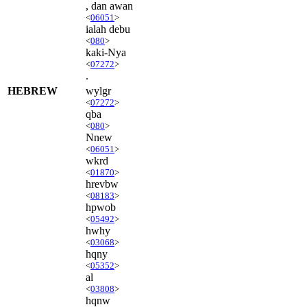
, dan awan
<
06051
>
ialah debu
<
080
>
kaki-Nya
<
07272
>
.
HEBREW
wylgr
<
07272
>
qba
<
080
>
Nnew
<
06051
>
wkrd
<
01870
>
hrevbw
<
08183
>
hpwob
<
05492
>
hwhy
<
03068
>
hqny
<
05352
>
al
<
03808
>
hqnw