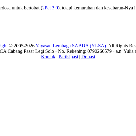
dosa untuk bertobat (
2Pet 3:9
), tetapi kemurahan dan kesabaran-Nya it
ight
© 2005-2026
Yayasan Lembaga SABDA (YLSA)
. All Rights Re
A Cabang Pasar Legi Solo - No. Rekening: 0790266579 - a.n. Yulia 
Kontak
|
Partisipasi
|
Donasi