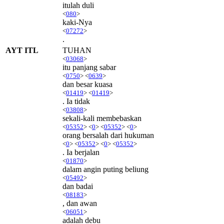
itulah duli
<
080
>
kaki-Nya
<
07272
>
.
AYT ITL
TUHAN
<
03068
>
itu panjang sabar
<
0750
> <
0639
>
dan besar kuasa
<
01419
> <
01419
>
. Ia tidak
<
03808
>
sekali-kali membebaskan
<
05352
> <
0
> <
05352
> <
0
>
orang bersalah dari hukuman
<
0
> <
05352
> <
0
> <
05352
>
. Ia berjalan
<
01870
>
dalam angin puting beliung
<
05492
>
dan badai
<
08183
>
, dan awan
<
06051
>
adalah debu