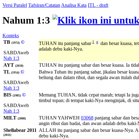
Versi Paralel
Tafsiran/Catatan
Analisa Kata
ITL - draft
Nahum 1:3
Konteks
TB
©
1
g
TUHAN itu panjang sabar
dan besar kuasa, te
(1974)
adalah debu kaki-Nya.
SABDAweb
Nah 1:3
AYT
TUHAN itu panjang sabar dan besar kuasa. Ia tida
(2018)
TL
©
Bahwa Tuhan itu panjang sabar, jikalau besar kuasa
(1954)
beliung dan dalam ribut, dan segala awan itulah du
SABDAweb
Nah 1:3
BIS
©
Memang TUHAN, tidak cepat marah; tetapi Ia juga
(1985)
timbul topan; di tempat kaki-Nya menginjak, di si
SABDAweb
Nah 1:3
MILT
TUHAN
YAHWEH
03068
panjang sabar dan bes
(2008)
angin ribut dan badai, dan awan adalah debu kaki-
Shellabear 2011
ALLAH itu panjang sabar dan besar kuasa-Nya. AL
(2011)
debu kaki-Nya.