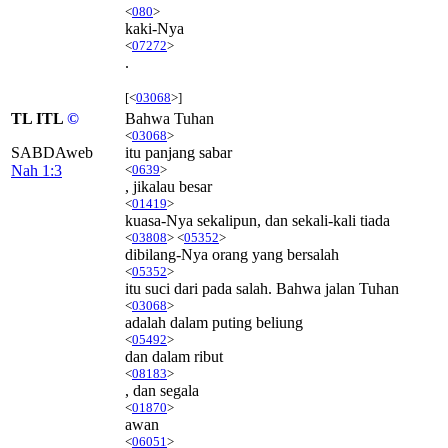
<
080
>
kaki-Nya
<
07272
>
.
[<
03068
>]
TL ITL
©
Bahwa Tuhan
<
03068
>
SABDAweb
itu panjang sabar
Nah 1:3
<
0639
>
, jikalau besar
<
01419
>
kuasa-Nya sekalipun, dan sekali-kali tiada
<
03808
> <
05352
>
dibilang-Nya orang yang bersalah
<
05352
>
itu suci dari pada salah. Bahwa jalan Tuhan
<
03068
>
adalah dalam puting beliung
<
05492
>
dan dalam ribut
<
08183
>
, dan segala
<
01870
>
awan
<
06051
>