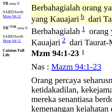
TB
©
(1974)
Berbahagialah orang y
SABDAweb
b
Mzm 94:12
yang Kauajari
dari Ta
+TSK
1
TB
©
Berbahagialah
orang 
(1974)
SABDAweb
2
Kauajari
dari Taurat-
Mzm 94:12
Catatan Full
1
Mzm 94:1-23
Life
Nas :
Mazm 94:1-23
Orang percaya seharusn
ketidakadilan, kekejama
mereka senantiasa berd
kemenangan kejahatan 