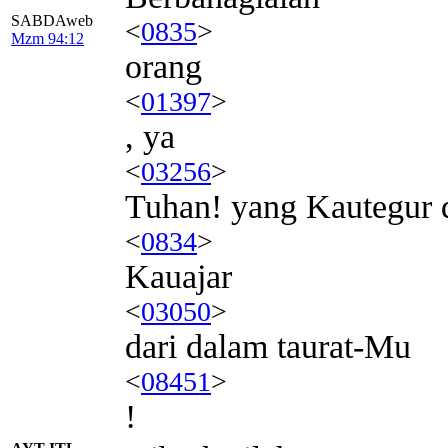
SABDAweb
<
0835
>
Mzm 94:12
orang
<
01397
>
, ya
<
03256
>
Tuhan! yang Kautegur 
<
0834
>
Kauajar
<
03050
>
dari dalam taurat-Mu
<
08451
>
!