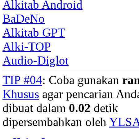
Alkitab Android
BaDeNo
Alkitab GPT
Alki-TOP
Audio-Diglot
TIP #04
: Coba gunakan
ra
Khusus
agar pencarian Anda 
dibuat dalam
0.02
detik
dipersembahkan oleh
YLS