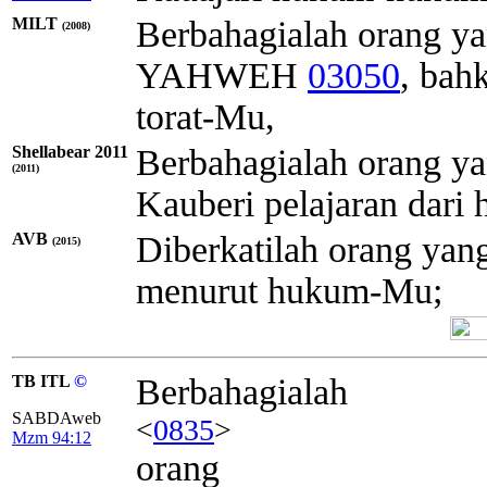
MILT
Berbahagialah orang y
(2008)
YAHWEH
03050
, bah
torat-Mu,
Shellabear 2011
Berbahagialah orang y
(2011)
Kauberi pelajaran dar
AVB
Diberkatilah orang ya
(2015)
menurut hukum-Mu;
TB ITL
©
Berbahagialah
SABDAweb
<
0835
>
Mzm 94:12
orang