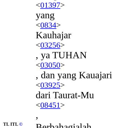
<
01397
>
yang
<
0834
>
Kauhajar
<
03256
>
, ya TUHAN
<
03050
>
, dan yang Kauajari
<
03925
>
dari Taurat-Mu
<
08451
>
,
TL ITL
©
Berbahagialah