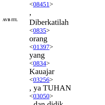
<
08451
>
,
AVB ITL
Diberkatilah
<
0835
>
orang
<
01397
>
yang
<
0834
>
Kauajar
<
03256
>
, ya TUHAN
<
03050
>
, dan didik