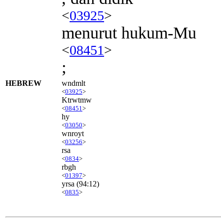
<
03925
>
menurut hukum-Mu
<
08451
>
;
HEBREW
wndmlt
<
03925
>
Ktrwtmw
<
08451
>
hy
<
03050
>
wnroyt
<
03256
>
rsa
<
0834
>
rbgh
<
01397
>
yrsa
(94:12)
<
0835
>