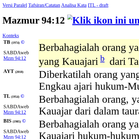
Versi Paralel
Tafsiran/Catatan
Analisa Kata
ITL - draft
Mazmur 94:12
Konteks
TB
©
(1974)
Berbahagialah orang y
SABDAweb
b
Mzm 94:12
yang Kauajari
dari Ta
AYT
Diberkatilah orang ya
(2018)
Engkau ajari hukum-M
TL
©
Berbahagialah orang, 
(1954)
SABDAweb
Kauajar dari dalam tau
Mzm 94:12
BIS
©
Berbahagialah orang y
(1985)
SABDAweb
Kauajari hukum-huku
Mzm 94:12