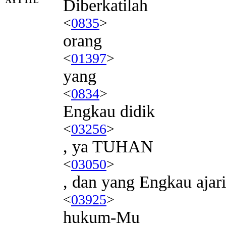
AYT ITL
Diberkatilah
<
0835
>
orang
<
01397
>
yang
<
0834
>
Engkau didik
<
03256
>
, ya TUHAN
<
03050
>
, dan yang Engkau ajari
<
03925
>
hukum-Mu