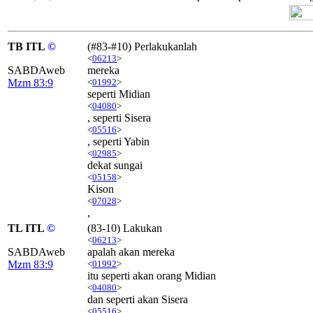
TB ITL
©
(#83-#10) Perlakukanlah
<
06213
>
SABDAweb
mereka
Mzm 83:9
<
01992
>
seperti Midian
<
04080
>
, seperti Sisera
<
05516
>
, seperti Yabin
<
02985
>
dekat sungai
<
05158
>
Kison
<
07028
>
,
TL ITL
©
(83-10) Lakukan
<
06213
>
SABDAweb
apalah akan mereka
Mzm 83:9
<
01992
>
itu seperti akan orang Midian
<
04080
>
dan seperti akan Sisera
<
05516
>