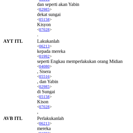
dan seperti akan Yabin
<
02985
>
dekat sungai
<
05158
>
Kisyon
<
07028
>
.
AYT ITL
Lakukanlah
<
06213
>
kepada mereka
<
01992
>
seperti Engkau memperlakukan orang Midian
<
04080
>
, Sisera
<
05516
>
, dan Yabin
<
02985
>
di Sungai
<
05158
>
Kison
<
07028
>
,
AVB ITL
Perlakukanlah
<
06213
>
mereka