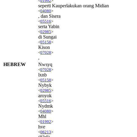
<
01992
>
seperti Kauperlakukan orang Midian
<
04080
>
, dan Sisera
<
05516
>
serta Yabin
<
02985
>
di Sungai
<
05158
>
Kison
<
07028
>
,
HEBREW
Nwsyq
<
07028
>
lxnb
<
05158
>
Nybyk
<
02985
>
aroyok
<
05516
>
Nydmk
<
04080
>
Mhl
<
01992
>
hve
<
06213
>