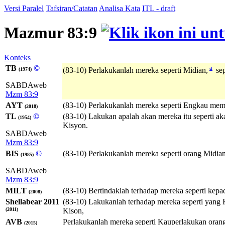
Versi Paralel
Tafsiran/Catatan
Analisa Kata
ITL - draft
Mazmur 83:9
Konteks
TB
©
a
(83-10) Perlakukanlah mereka seperti Midian,
sep
(1974)
SABDAweb
Mzm 83:9
AYT
(83-10) Perlakukanlah mereka seperti Engkau memp
(2018)
TL
©
(83-10) Lakukan apalah akan mereka itu seperti aka
(1954)
Kisyon.
SABDAweb
Mzm 83:9
BIS
©
(83-10) Perlakukanlah mereka seperti orang Midian,
(1985)
SABDAweb
Mzm 83:9
MILT
(83-10) Bertindaklah terhadap mereka seperti kepad
(2008)
Shellabear 2011
(83-10) Lakukanlah terhadap mereka seperti yang K
(2011)
Kison,
AVB
Perlakukanlah mereka seperti Kauperlakukan orang 
(2015)