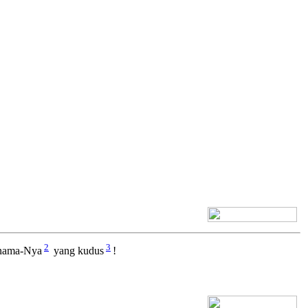
[+] Bhs. Inggris
2
3
 nama-Nya
yang kudus
!
[+] Bhs. Inggris