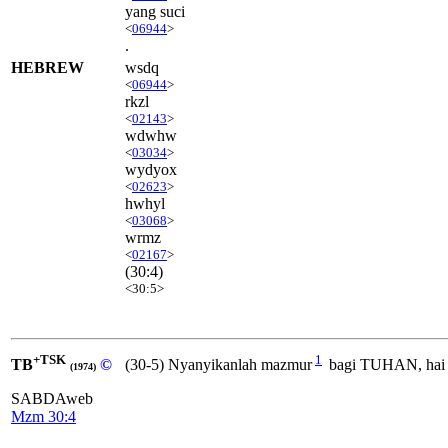
yang suci
<
06944
>
.
HEBREW
wsdq
<
06944
>
rkzl
<
02143
>
wdwhw
<
03034
>
wydyox
<
02623
>
hwhyl
<
03068
>
wrmz
<
02167
>
(30:4)
<30:5>
+TSK
1
TB
©
(30-5) Nyanyikanlah mazmur
bagi TUHAN, hai o
(1974)
SABDAweb
Mzm 30:4