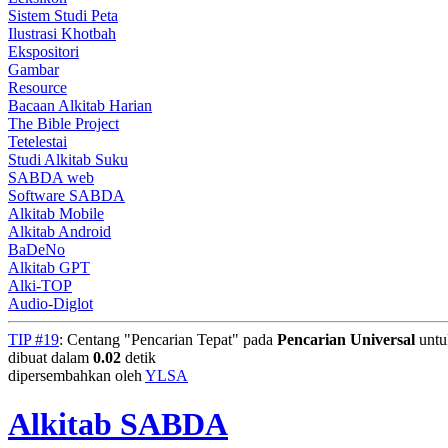
Sistem Studi Peta
Ilustrasi Khotbah
Ekspositori
Gambar
Resource
Bacaan Alkitab Harian
The Bible Project
Tetelestai
Studi Alkitab Suku
SABDA web
Software SABDA
Alkitab Mobile
Alkitab Android
BaDeNo
Alkitab GPT
Alki-TOP
Audio-Diglot
TIP #19
: Centang "Pencarian Tepat" pada
Pencarian Universal
untuk
dibuat dalam
0.02
detik
dipersembahkan oleh
YLSA
Alkitab SABDA