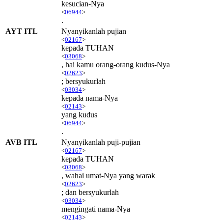
kesucian-Nya
<
06944
>
.
AYT ITL
Nyanyikanlah pujian
<
02167
>
kepada TUHAN
<
03068
>
, hai kamu orang-orang kudus-Nya
<
02623
>
; bersyukurlah
<
03034
>
kepada nama-Nya
<
02143
>
yang kudus
<
06944
>
.
AVB ITL
Nyanyikanlah puji-pujian
<
02167
>
kepada TUHAN
<
03068
>
, wahai umat-Nya yang warak
<
02623
>
; dan bersyukurlah
<
03034
>
mengingati nama-Nya
<
02143
>