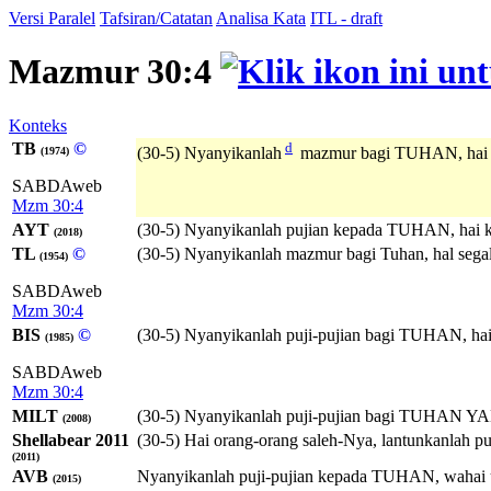
Versi Paralel
Tafsiran/Catatan
Analisa Kata
ITL - draft
Mazmur 30:4
Konteks
TB
©
d
(30-5) Nyanyikanlah
mazmur bagi TUHAN, hai o
(1974)
SABDAweb
Mzm 30:4
AYT
(30-5) Nyanyikanlah pujian kepada TUHAN, hai 
(2018)
TL
©
(30-5) Nyanyikanlah mazmur bagi Tuhan, hal segal
(1954)
SABDAweb
Mzm 30:4
BIS
©
(30-5) Nyanyikanlah puji-pujian bagi TUHAN, hai
(1985)
SABDAweb
Mzm 30:4
MILT
(30-5) Nyanyikanlah puji-pujian bagi
TUHAN
Y
(2008)
Shellabear 2011
(30-5) Hai orang-orang saleh-Nya, lantunkanlah 
(2011)
AVB
Nyanyikanlah puji-pujian kepada TUHAN, wahai u
(2015)