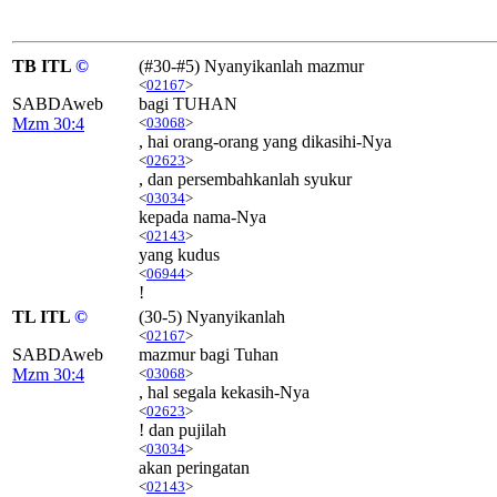
TB ITL
©
(#30-#5) Nyanyikanlah mazmur
<
02167
>
SABDAweb
bagi TUHAN
Mzm 30:4
<
03068
>
, hai orang-orang yang dikasihi-Nya
<
02623
>
, dan persembahkanlah syukur
<
03034
>
kepada nama-Nya
<
02143
>
yang kudus
<
06944
>
!
TL ITL
©
(30-5) Nyanyikanlah
<
02167
>
SABDAweb
mazmur bagi Tuhan
Mzm 30:4
<
03068
>
, hal segala kekasih-Nya
<
02623
>
! dan pujilah
<
03034
>
akan peringatan
<
02143
>