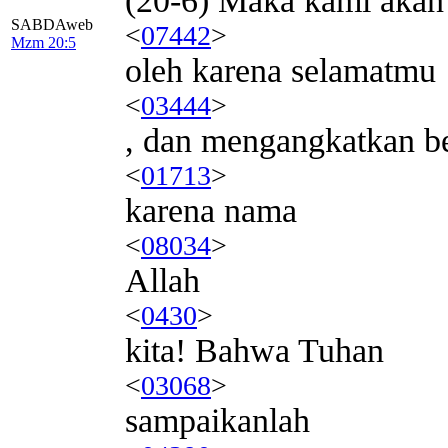
(20-6) Maka kami akan
SABDAweb
<
07442
>
Mzm 20:5
oleh karena selamatmu
<
03444
>
, dan mengangkatkan b
<
01713
>
karena nama
<
08034
>
Allah
<
0430
>
kita! Bahwa Tuhan
<
03068
>
sampaikanlah