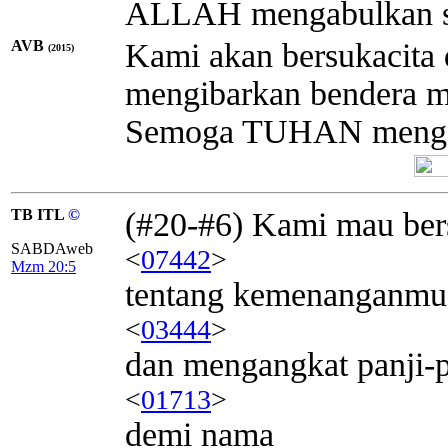
ALLAH mengabulkan 
AVB
Kami akan bersukacita
(2015)
mengibarkan bendera m
Semoga TUHAN mengab
TB ITL
©
(#20-#6) Kami mau ber
SABDAweb
<
07442
>
Mzm 20:5
tentang kemenanganmu
<
03444
>
dan mengangkat panji-p
<
01713
>
demi nama