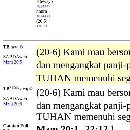
Ktewsyb
<
03444
>
hnnrn
<
07442
>
(20:5)
<20:6>
TB
©
(1974)
(20-6) Kami mau bersor
SABDAweb
Mzm 20:5
dan mengangkat panji-p
TUHAN memenuhi sega
+TSK
TB
©
(20-6) Kami mau bersor
(1974)
SABDAweb
dan mengangkat panji-
Mzm 20:5
TUHAN memenuhi sega
Catatan Full
1
Mzm 20:1--22:12