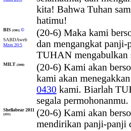
kita! Bahwa Tuhan sam
hatimu!
BIS
©
(20-6) Maka kami bers
(1985)
SABDAweb
dan mengangkat panji-p
Mzm 20:5
TUHAN mengabulkan s
MILT
(20-6) Kami akan berso
(2008)
kami akan menegakkan
0430
kami. Biarlah
TU
segala permohonanmu.
Shellabear 2011
(20-6) Kami akan bers
(2011)
mendirikan panji-panji