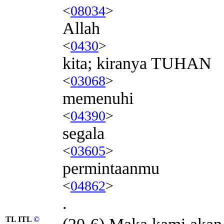
<
08034
>
Allah
<
0430
>
kita; kiranya TUHAN
<
03068
>
memenuhi
<
04390
>
segala
<
03605
>
permintaanmu
<
04862
>
.
TL ITL
©