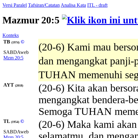
Versi Paralel
Tafsiran/Catatan
Analisa Kata
ITL - draft
Mazmur 20:5
Konteks
TB
©
(1974)
(20-6) Kami mau bersor
SABDAweb
Mzm 20:5
dan mengangkat panji-p
TUHAN memenuhi sega
AYT
(20-6) Kita akan berso
(2018)
mengangkat bendera-ben
Semoga TUHAN memen
TL
©
(20-6) Maka kami akan 
(1954)
SABDAweb
selamatmu, dan mengan
Mzm 20:5