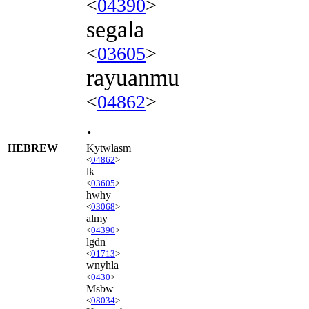
<
04390
>
segala
<
03605
>
rayuanmu
<
04862
>
.
HEBREW
Kytwlasm
<
04862
>
lk
<
03605
>
hwhy
<
03068
>
almy
<
04390
>
lgdn
<
01713
>
wnyhla
<
0430
>
Msbw
<
08034
>