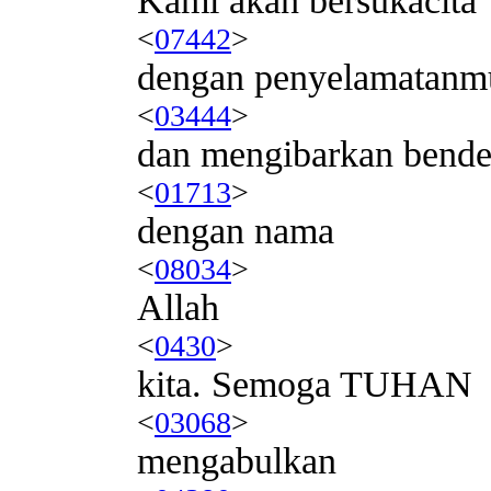
Kami akan bersukacita
<
07442
>
dengan penyelamatanm
<
03444
>
dan mengibarkan bend
<
01713
>
dengan nama
<
08034
>
Allah
<
0430
>
kita. Semoga TUHAN
<
03068
>
mengabulkan