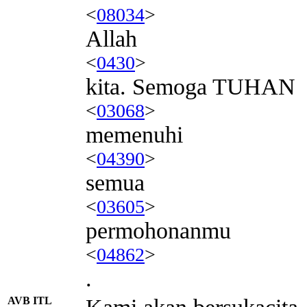
<
08034
>
Allah
<
0430
>
kita. Semoga TUHAN
<
03068
>
memenuhi
<
04390
>
semua
<
03605
>
permohonanmu
<
04862
>
.
AVB ITL