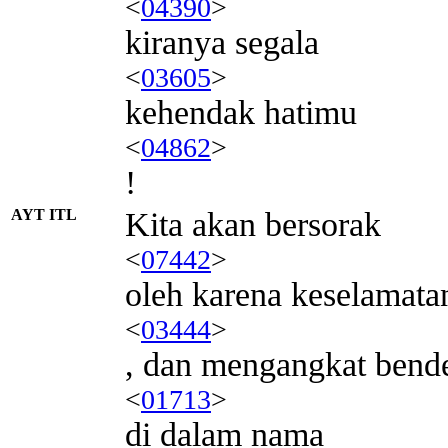
<
04390
>
kiranya segala
<
03605
>
kehendak hatimu
<
04862
>
!
AYT ITL
Kita akan bersorak
<
07442
>
oleh karena keselamat
<
03444
>
, dan mengangkat bend
<
01713
>
di dalam nama