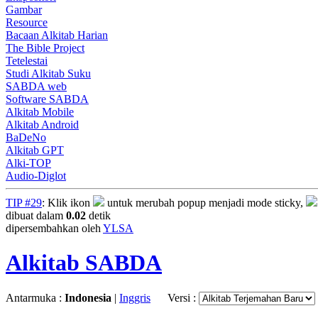
Gambar
Resource
Bacaan Alkitab Harian
The Bible Project
Tetelestai
Studi Alkitab Suku
SABDA web
Software SABDA
Alkitab Mobile
Alkitab Android
BaDeNo
Alkitab GPT
Alki-TOP
Audio-Diglot
TIP #29
: Klik ikon
untuk merubah popup menjadi mode sticky,
dibuat dalam
0.02
detik
dipersembahkan oleh
YLSA
Alkitab SABDA
Antarmuka :
Indonesia
|
Inggris
Versi :