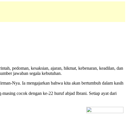
intah, pedoman, kesaksian, ajaran, hikmat, kebenaran, keadilan, dan
n sumber jawaban segala kebutuhan.
man-Nya. Ia mengajarkan bahwa kita akan bertumbuh dalam kasih
ng-masing cocok dengan ke-22 huruf abjad Ibrani. Setiap ayat dari
[+] Bhs. Inggris