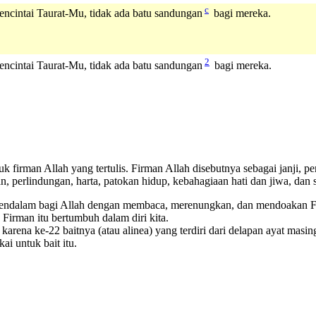
c
ncintai Taurat-Mu, tidak ada batu sandungan
bagi mereka.
2
ncintai Taurat-Mu, tidak ada batu sandungan
bagi mereka.
irman Allah yang tertulis. Firman Allah disebutnya sebagai janji, per
an, perlindungan, harta, patokan hidup, kebahagiaan hati dan jiwa, da
ndalam bagi Allah dengan membaca, merenungkan, dan mendoakan Fir
 Firman itu bertumbuh dalam diri kita.
 karena ke-22 baitnya (atau alinea) yang terdiri dari delapan ayat masi
ai untuk bait itu.