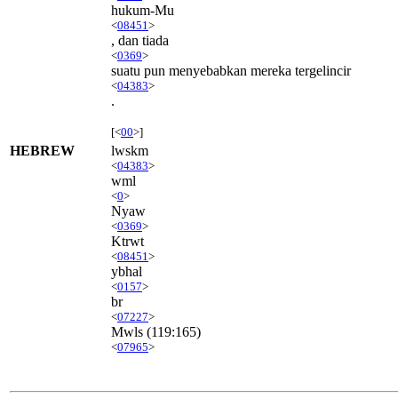
hukum-Mu
<
08451
>
, dan tiada
<
0369
>
suatu pun menyebabkan mereka tergelincir
<
04383
>
.
[<
00
>]
HEBREW
lwskm
<
04383
>
wml
<
0
>
Nyaw
<
0369
>
Ktrwt
<
08451
>
ybhal
<
0157
>
br
<
07227
>
Mwls
(119:165)
<
07965
>