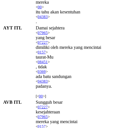
mereka
<
00
>
itu tahu akan kesentuhan
<
04383
>
.
AYT ITL
Damai sejahtera
<
07965
>
yang besar
<
07227
>
dimiliki oleh mereka yang mencintai
<
0157
>
taurat-Mu
<
08451
>
, tidak
<
0369
>
ada batu sandungan
<
04383
>
padanya.
[<
00
>]
AVB ITL
Sungguh besar
<
07227
>
kesejahteraan
<
07965
>
mereka yang mencintai
<
0157
>