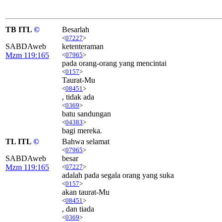
TB ITL
©
Besarlah
<
07227
>
SABDAweb
ketenteraman
Mzm 119:165
<
07965
>
pada orang-orang yang mencintai
<
0157
>
Taurat-Mu
<
08451
>
, tidak ada
<
0369
>
batu sandungan
<
04383
>
bagi mereka.
TL ITL
©
Bahwa selamat
<
07965
>
SABDAweb
besar
Mzm 119:165
<
07227
>
adalah pada segala orang yang suka
<
0157
>
akan taurat-Mu
<
08451
>
, dan tiada
<
0369
>