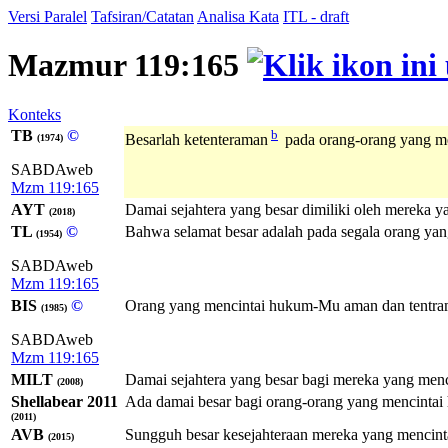
Versi Paralel
Tafsiran/Catatan
Analisa Kata
ITL - draft
Mazmur 119:165
Konteks
TB
©
b
Besarlah ketenteraman
pada orang-orang yang me
(1974)
SABDAweb
Mzm 119:165
AYT
Damai sejahtera yang besar dimiliki oleh mereka y
(2018)
TL
©
Bahwa selamat besar adalah pada segala orang yang
(1954)
SABDAweb
Mzm 119:165
BIS
©
Orang yang mencintai hukum-Mu aman dan tentram,
(1985)
SABDAweb
Mzm 119:165
MILT
Damai sejahtera yang besar bagi mereka yang menci
(2008)
Shellabear 2011
Ada damai besar bagi orang-orang yang mencintai
(2011)
AVB
Sungguh besar kesejahteraan mereka yang mencint
(2015)