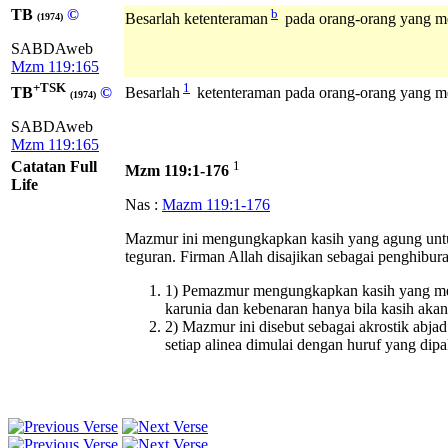
TB
©
b
Besarlah ketenteraman
pada orang-orang yang me
(1974)
SABDAweb
Mzm 119:165
+TSK
1
TB
©
Besarlah
ketenteraman pada orang-orang yang me
(1974)
SABDAweb
Mzm 119:165
Catatan Full
1
Mzm 119:1-176
Life
Nas :
Mazm 119:1-176
Mazmur ini mengungkapkan kasih yang agung untuk f
teguran. Firman Allah disajikan sebagai penghibur
1) Pemazmur mengungkapkan kasih yang me
karunia dan kebenaran hanya bila kasih akan
2) Mazmur ini disebut sebagai akrostik abjad
setiap alinea dimulai dengan huruf yang dipak