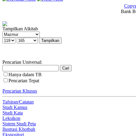
Copyr
Bank BC
Tampilkan Alkitab
Pencarian Universal:
Hanya dalam TB
Pencarian Tepat
Pencarian Khusus
Tafsiran/Catatan
Studi Kamus
Studi Kata
Leksikon
Sistem Studi Peta
Ilustrasi Khotbah
Ekspositori