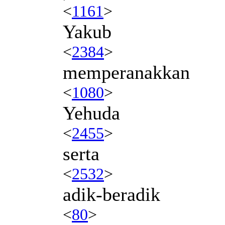
<
1161
>
Yakub
<
2384
>
memperanakkan
<
1080
>
Yehuda
<
2455
>
serta
<
2532
>
adik-beradik
<
80
>