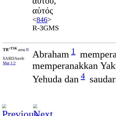
αὐτοῦ,
αὐτός
<
846
>
R-3GMS
+TSK
1
TB
©
Abraham
mempera
(1974)
SABDAweb
memperanakkan Yak
Mat 1:2
4
Yehuda dan
saudar