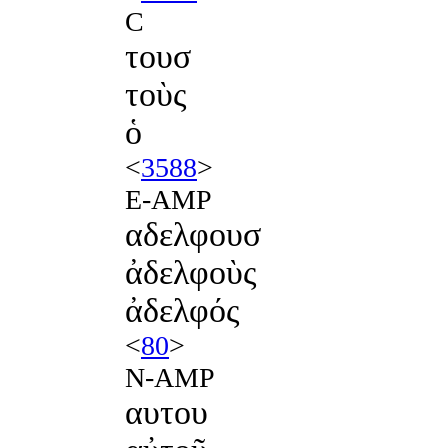
C
τουσ
τοὺς
ὁ
<
3588
>
E-AMP
αδελφουσ
ἀδελφοὺς
ἀδελφός
<
80
>
N-AMP
αυτου