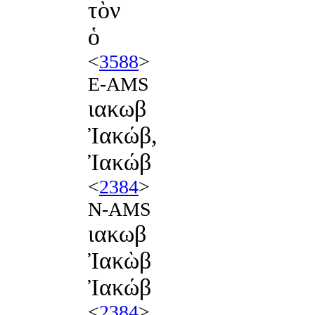
τὸν
ὁ
<
3588
>
E-AMS
ιακωβ
Ἰακώβ,
Ἰακώβ
<
2384
>
N-AMS
ιακωβ
Ἰακὼβ
Ἰακώβ
<
2384
>