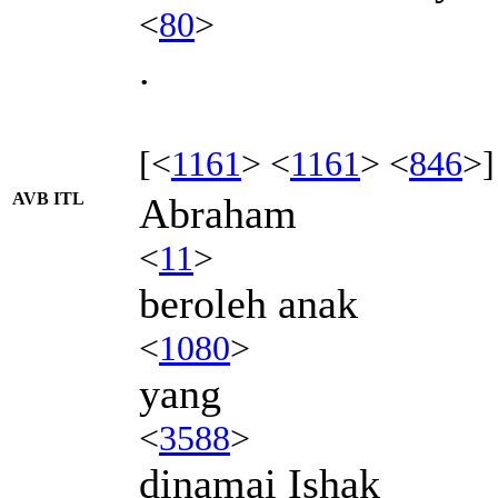
<
80
>
.
[<
1161
> <
1161
> <
846
>]
AVB ITL
Abraham
<
11
>
beroleh anak
<
1080
>
yang
<
3588
>
dinamai Ishak