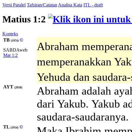
Versi Paralel
Tafsiran/Catatan
Analisa Kata
ITL - draft
Matius 1:2
Konteks
TB
©
(1974)
Abraham memperana
SABDAweb
Mat 1:2
memperanakkan Yak
Yehuda dan saudara-
AYT
Abraham adalah ayah
(2018)
dari Yakub. Yakub a
saudara-saudaranya.
TL
©
Maka Ibrahim mempe
(1954)