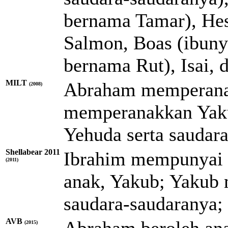
bernama Tamar), He
Salmon, Boas (ibuny
bernama Rut), Isai, 
MILT
Abraham memperanak
(2008)
memperanakkan Yak
Yehuda serta saudar
Shellabear 2011
Ibrahim mempunyai 
(2011)
anak, Yakub; Yakub
saudara-saudaranya;
AVB
Abraham beroleh ana
(2015)