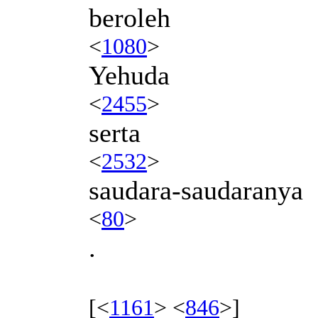
beroleh
<
1080
>
Yehuda
<
2455
>
serta
<
2532
>
saudara-saudaranya
<
80
>
.
[<
1161
> <
846
>]