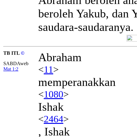
beroleh Yakub, dan 
saudara-saudaranya.
TB ITL
©
Abraham
SABDAweb
<
11
>
Mat 1:2
memperanakkan
<
1080
>
Ishak
<
2464
>
, Ishak