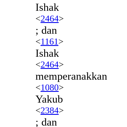
Ishak
<
2464
>
; dan
<
1161
>
Ishak
<
2464
>
memperanakkan
<
1080
>
Yakub
<
2384
>
; dan