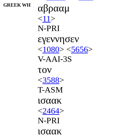
GREEK WH
αβρααμ
<
11
>
N-PRI
εγεννησεν
<
1080
> <
5656
>
V-AAI-3S
τον
<
3588
>
T-ASM
ισαακ
<
2464
>
N-PRI
ισαακ