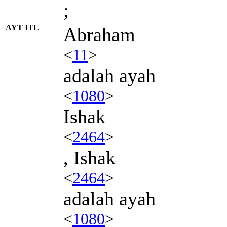
;
AYT ITL
Abraham
<
11
>
adalah ayah
<
1080
>
Ishak
<
2464
>
, Ishak
<
2464
>
adalah ayah
<
1080
>