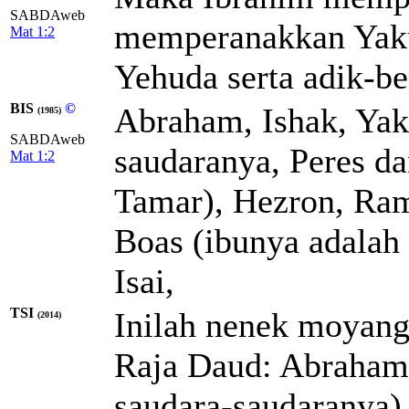
SABDAweb
memperanakkan Yak
Mat 1:2
Yehuda serta adik-be
BIS
©
Abraham, Ishak, Yak
(1985)
SABDAweb
saudaranya, Peres d
Mat 1:2
Tamar), Hezron, Ra
Boas (ibunya adalah 
Isai,
TSI
Inilah nenek moyan
(2014)
Raja Daud: Abraham,
saudara-saudaranya),