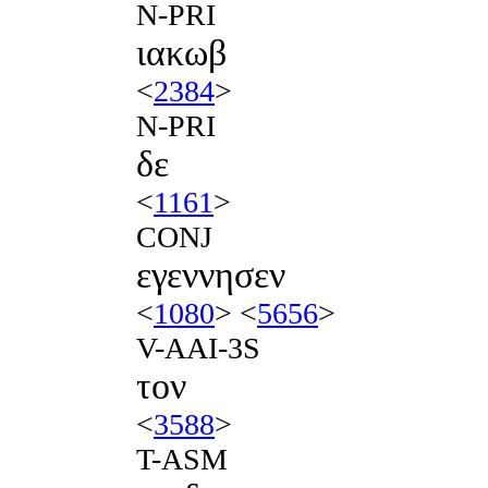
N-PRI
ιακωβ
<
2384
>
N-PRI
δε
<
1161
>
CONJ
εγεννησεν
<
1080
> <
5656
>
V-AAI-3S
τον
<
3588
>
T-ASM