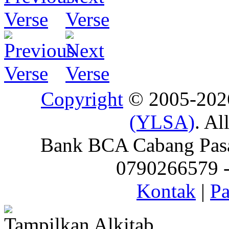
Copyright
© 2005-20
(YLSA)
. Al
Bank BCA Cabang Pasar
0790266579 - 
Kontak
|
Pa
Tampilkan Alkitab