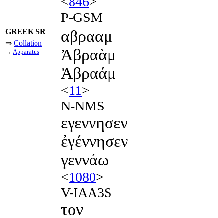
<
846
>
P-GSM
GREEK SR
αβρααμ
⇒
Collation
Ἀβραὰμ
→
Apparatus
Ἀβραάμ
<
11
>
N-NMS
εγεννησεν
ἐγέννησεν
γεννάω
<
1080
>
V-IAA3S
τον