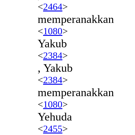
<
2464
>
memperanakkan
<
1080
>
Yakub
<
2384
>
, Yakub
<
2384
>
memperanakkan
<
1080
>
Yehuda
<
2455
>