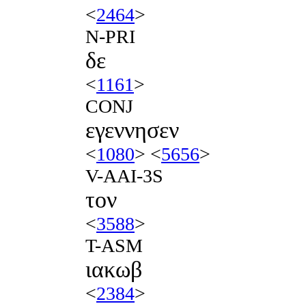
<
2464
>
N-PRI
δε
<
1161
>
CONJ
εγεννησεν
<
1080
> <
5656
>
V-AAI-3S
τον
<
3588
>
T-ASM
ιακωβ
<
2384
>