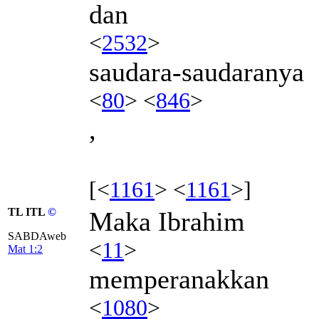
dan
<
2532
>
saudara-saudaranya
<
80
> <
846
>
,
[<
1161
> <
1161
>]
TL ITL
©
Maka Ibrahim
SABDAweb
<
11
>
Mat 1:2
memperanakkan
<
1080
>