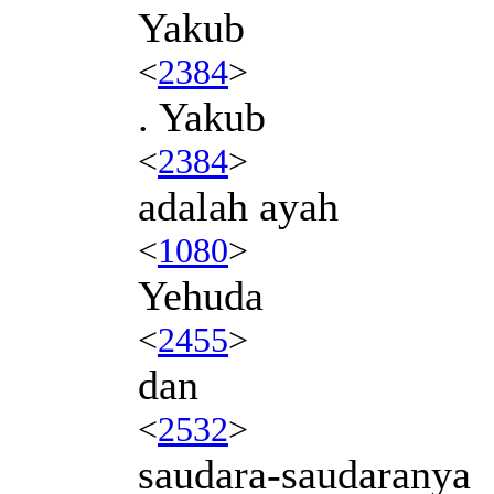
Yakub
<
2384
>
. Yakub
<
2384
>
adalah ayah
<
1080
>
Yehuda
<
2455
>
dan
<
2532
>
saudara-saudaranya