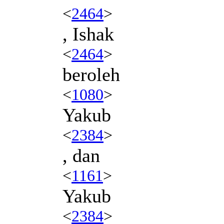
<
2464
>
, Ishak
<
2464
>
beroleh
<
1080
>
Yakub
<
2384
>
, dan
<
1161
>
Yakub
<
2384
>