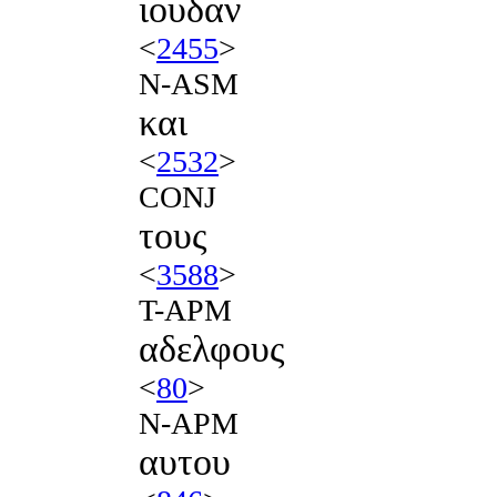
ιουδαν
<
2455
>
N-ASM
και
<
2532
>
CONJ
τους
<
3588
>
T-APM
αδελφους
<
80
>
N-APM
αυτου