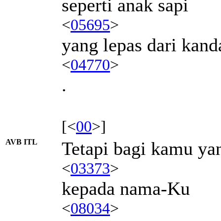
seperti anak sapi
<
05695
>
yang lepas dari kan
<
04770
>
.
[<
00
>]
AVB ITL
Tetapi bagi kamu ya
<
03373
>
kepada nama-Ku
<
08034
>