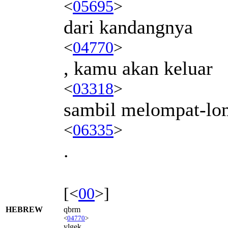
<
05695
>
dari kandangnya
<
04770
>
, kamu akan keluar
<
03318
>
sambil melompat-lo
<
06335
>
.
[<
00
>]
HEBREW
qbrm
<
04770
>
ylgek