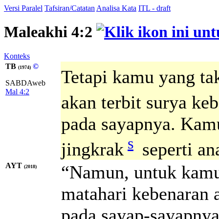
Versi Paralel
Tafsiran/Catatan
Analisa Kata
ITL - draft
Maleakhi 4:2
Konteks
TB
©
(1974)
Tetapi kamu yang ta
SABDAweb
Mal 4:2
akan terbit surya ke
pada sayapnya. Kamu
s
jingkrak
seperti an
AYT
“Namun, untuk kamu
(2018)
matahari kebenaran 
pada sayap-sayapnya