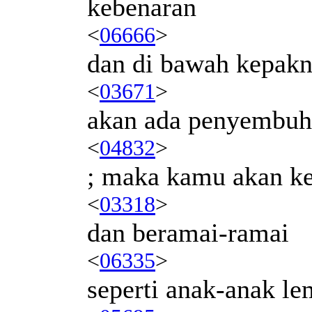
kebenaran
<
06666
>
dan di bawah kepak
<
03671
>
akan ada penyembu
<
04832
>
; maka kamu akan ke
<
03318
>
dan beramai-ramai
<
06335
>
seperti anak-anak l