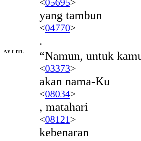
<
05695
>
yang tambun
<
04770
>
.
AYT ITL
“Namun, untuk kamu
<
03373
>
akan nama-Ku
<
08034
>
, matahari
<
08121
>
kebenaran