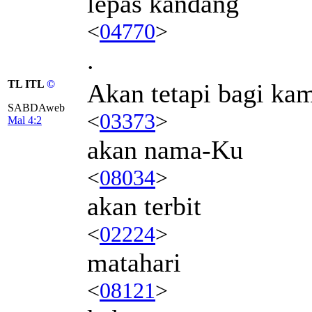
lepas kandang
<
04770
>
.
TL ITL
©
Akan tetapi bagi ka
SABDAweb
<
03373
>
Mal 4:2
akan nama-Ku
<
08034
>
akan terbit
<
02224
>
matahari
<
08121
>