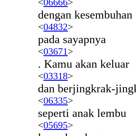
<
06666
>
dengan kesembuhan
<
04832
>
pada sayapnya
<
03671
>
. Kamu akan keluar
<
03318
>
dan berjingkrak-jing
<
06335
>
seperti anak lembu
<
05695
>