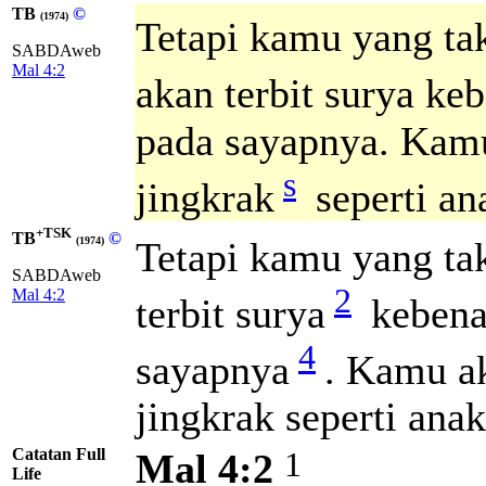
TB
©
(1974)
Tetapi kamu yang ta
SABDAweb
Mal 4:2
akan terbit surya ke
pada sayapnya. Kamu
s
jingkrak
seperti an
+TSK
TB
©
Tetapi kamu yang ta
(1974)
SABDAweb
2
Mal 4:2
terbit surya
kebena
4
sayapnya
. Kamu a
jingkrak seperti ana
Catatan Full
1
Mal 4:2
Life