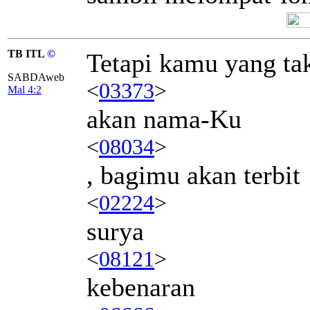
TB ITL
©
Tetapi kamu yang ta
SABDAweb
<
03373
>
Mal 4:2
akan nama-Ku
<
08034
>
, bagimu akan terbit
<
02224
>
surya
<
08121
>
kebenaran