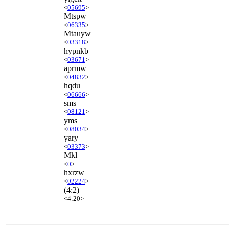
<
05695
>
Mtspw
<
06335
>
Mtauyw
<
03318
>
hypnkb
<
03671
>
aprmw
<
04832
>
hqdu
<
06666
>
sms
<
08121
>
yms
<
08034
>
yary
<
03373
>
Mkl
<
0
>
hxrzw
<
02224
>
(4:2)
<4:20>