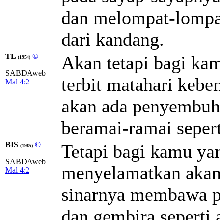
dan melompat-lompat
dari kandang.
TL
©
Akan tetapi bagi ka
(1954)
SABDAweb
terbit matahari keb
Mal 4:2
akan ada penyembuh
beramai-ramai seper
BIS
©
Tetapi bagi kamu ya
(1985)
SABDAweb
menyelamatkan akan 
Mal 4:2
sinarnya membawa 
dan gembira seperti 