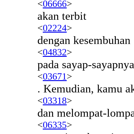
<
06666
>
akan terbit
<
02224
>
dengan kesembuhan
<
04832
>
pada sayap-sayapny
<
03671
>
. Kemudian, kamu ak
<
03318
>
dan melompat-lompa
<
06335
>