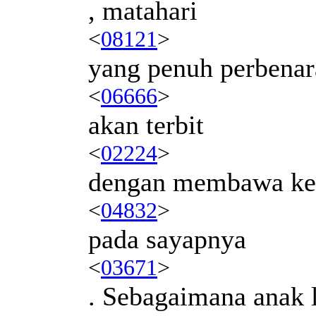
, matahari
<
08121
>
yang penuh perbenar
<
06666
>
akan terbit
<
02224
>
dengan membawa k
<
04832
>
pada sayapnya
<
03671
>
. Sebagaimana anak