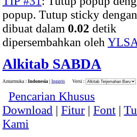
TIP #31
: Tutup popup deng
popup. Tutup sticky denga
dibuat dalam
0.02
detik
dipersembahkan oleh
YLS
Alkitab SABDA
Antarmuka :
Indonesia
|
Inggris
Versi :
Pencarian Khusus
Download
|
Fitur
|
Font
|
Tu
Kami