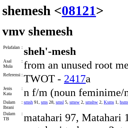
shemesh <
08121
>
vmv
shemesh
Pelafalan
:
sheh'-mesh
Asal
:
from an unused root mea
Mula
Referensi
:
TWOT -
2417
a
Jenis
:
n f/m (noun feminime/
Kata
Dalam
:
smsh
91,
sms
28,
smsl
5,
smsw
2,
smshw
2,
Ksms
1,
hsm
Ibrani
Dalam
:
matahari 97, Matahari 1
TB