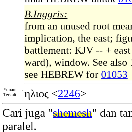
B.Inggris:
from an unused root meani
implication, the east; figu
battlement: KJV -- + east 
ward), window. See also 
see HEBREW for
01053
Yunani
:
ηλιος <
2246
>
Terkait
Cari juga "
shemesh
" dan ta
paralel.