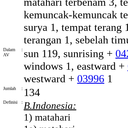
matahari terbenam 3, ter
kemuncak-kemuncak te
surya 1, tempat terang 1
terangan 1, sebelah tim
Dalam
:
sun 119, sunrising +
04
AV
windows 1, eastward +
westward +
03996
1
Jumlah
:
134
Definisi
:
B.Indonesia:
1) matahari