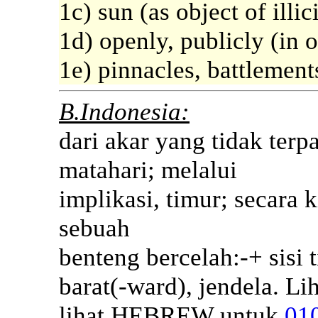
1c) sun (as object of illic
1d) openly, publicly (in 
1e) pinnacles, battlements
B.Indonesia:
dari akar yang tidak terp
matahari; melalui
implikasi, timur; secara ki
sebuah
benteng bercelah:-+ sisi t
barat(-ward), jendela. Li
lihat HEBREW untuk
01