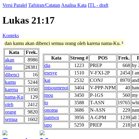
Versi Paralel
Tafsiran/Catatan
Analisa Kata
ITL - draft
Lukas 21:17
Konteks
s
dan kamu akan dibenci semua orang oleh karena nama-Ku.
Kata
Frek.
Kata
Strong #
POS
Frek.
akan
8986
dia
1223
PREP
668
by 
dan
28381
esesye
1510
V-FXI-2P
2454
I a
dibenci
16
kai
2532
CONJ
8970
and
kamu
5244
misoumenoi
3404
V-PPP-NPM
40
hat
karena
3350
mou
3450
P-1GS
560
my 
nama-Ku
129
to
3588
T-ASN
19765
whi
oleh
2412
onoma
3686
N-ASN
229
nam
orang
9820
pantwn
3956
A-GPM
1239
all 
semua
1602
upo
5259
PREP
218
of 