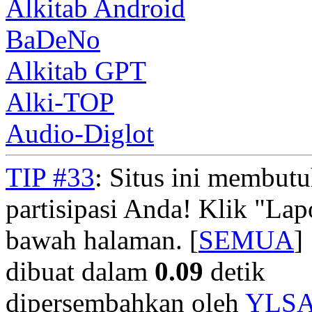
Alkitab Android
BaDeNo
Alkitab GPT
Alki-TOP
Audio-Diglot
TIP #33
: Situs ini membut
partisipasi Anda! Klik "La
bawah halaman. [
SEMUA
]
dibuat dalam
0.09
detik
dipersembahkan oleh
YLS