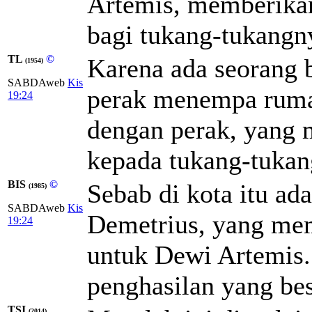
Artemis, memberikan
bagi tukang-tukangn
TL
©
Karena ada seorang 
(1954)
SABDAweb
Kis
perak menempa ruma
19:24
dengan perak, yang 
kepada tukang-tukang
BIS
©
Sebab di kota itu ad
(1985)
SABDAweb
Kis
Demetrius, yang me
19:24
untuk Dewi Artemis.
penghasilan yang bes
TSI
(2014)