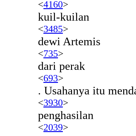
<
4160
>
kuil-kuilan
<
3485
>
dewi Artemis
<
735
>
dari perak
<
693
>
. Usahanya itu mend
<
3930
>
penghasilan
<
2039
>