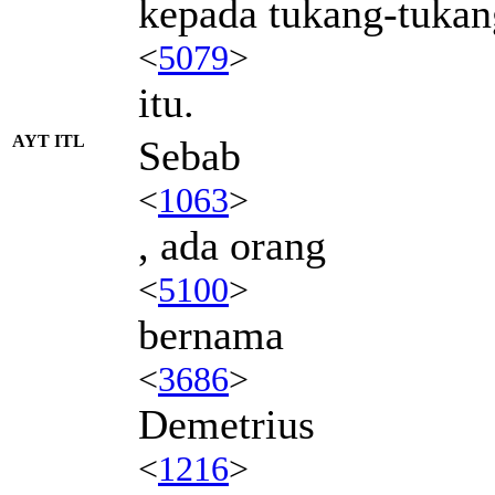
kepada tukang-tukan
<
5079
>
itu.
AYT ITL
Sebab
<
1063
>
, ada orang
<
5100
>
bernama
<
3686
>
Demetrius
<
1216
>