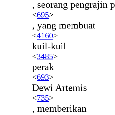
, seorang pengrajin 
<
695
>
, yang membuat
<
4160
>
kuil-kuil
<
3485
>
perak
<
693
>
Dewi Artemis
<
735
>
, memberikan