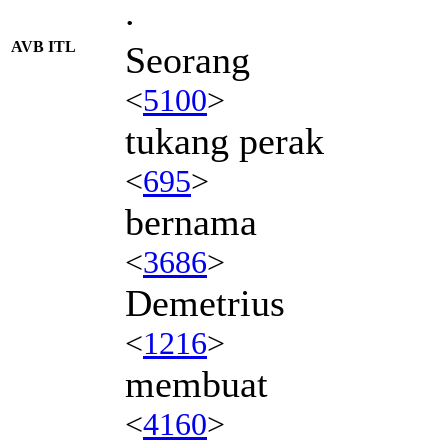
.
AVB ITL
Seorang
<
5100
>
tukang perak
<
695
>
bernama
<
3686
>
Demetrius
<
1216
>
membuat
<
4160
>