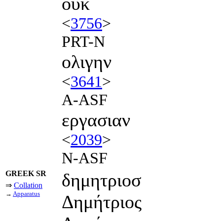
ουκ
<
3756
>
PRT-N
ολιγην
<
3641
>
A-ASF
εργασιαν
<
2039
>
N-ASF
GREEK SR
δημητριοσ
⇒
Collation
→
Apparatus
Δημήτριος