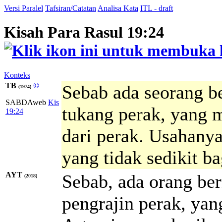
Versi Paralel
Tafsiran/Catatan
Analisa Kata
ITL - draft
Kisah Para Rasul 19:24
Konteks
TB
©
Sebab ada seorang b
(1974)
SABDAweb
Kis
tukang perak, yang 
19:24
dari perak. Usahany
yang tidak sedikit b
AYT
Sebab, ada orang be
(2018)
pengrajin perak, ya