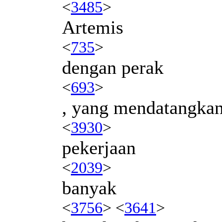
<
3485
>
Artemis
<
735
>
dengan perak
<
693
>
, yang mendatangka
<
3930
>
pekerjaan
<
2039
>
banyak
<
3756
> <
3641
>