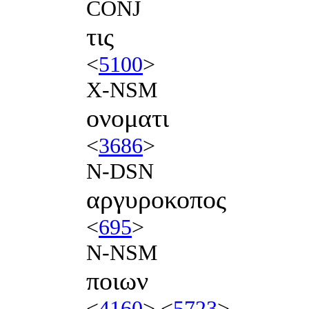
CONJ
τις
<
5100
>
X-NSM
ονοματι
<
3686
>
N-DSN
αργυροκοπος
<
695
>
N-NSM
ποιων
<
4160
> <
5723
>