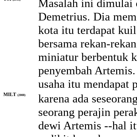
Masalah ini dimulai
Demetrius. Dia memp
kota itu terdapat ku
bersama rekan-reka
miniatur berbentuk ku
penyembah Artemis. 
usaha itu mendapat p
MILT
karena ada seseoran
(2008)
seorang perajin per
dewi Artemis --hal 