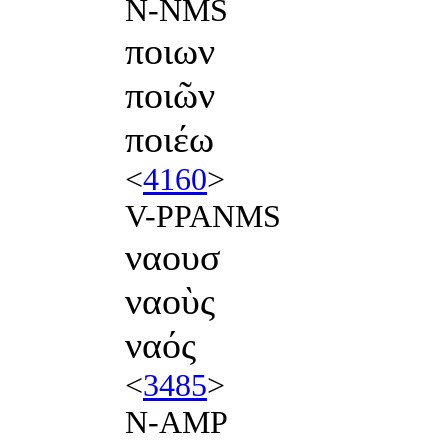
N-NMS
ποιων
ποιῶν
ποιέω
<
4160
>
V-PPANMS
ναουσ
ναοὺς
ναός
<
3485
>
N-AMP