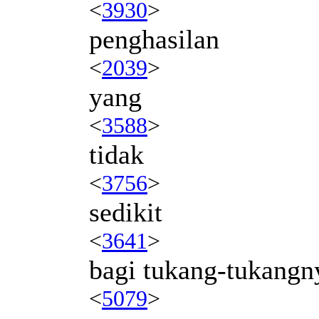
<
3930
>
penghasilan
<
2039
>
yang
<
3588
>
tidak
<
3756
>
sedikit
<
3641
>
bagi tukang-tukangn
<
5079
>