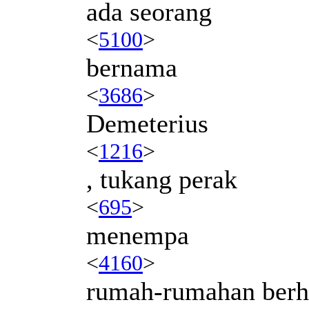
ada seorang
<
5100
>
bernama
<
3686
>
Demeterius
<
1216
>
, tukang perak
<
695
>
menempa
<
4160
>
rumah-rumahan berh