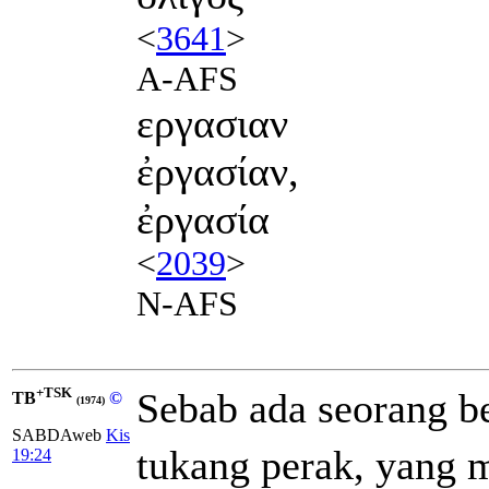
<
3641
>
A-AFS
εργασιαν
ἐργασίαν,
ἐργασία
<
2039
>
N-AFS
+TSK
Sebab ada seorang b
TB
©
(1974)
SABDAweb
Kis
tukang perak, yang 
19:24