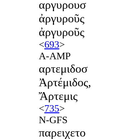
αργυρουσ
ἀργυροῦς
ἀργυροῦς
<
693
>
A-AMP
αρτεμιδοσ
Ἀρτέμιδος,
Ἄρτεμις
<
735
>
N-GFS
παρειχετο