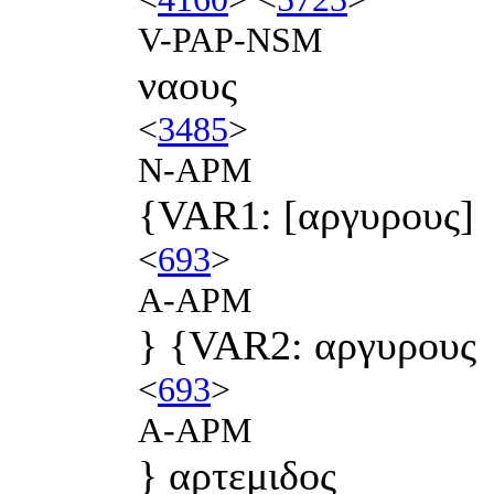
V-PAP-NSM
ναους
<
3485
>
N-APM
{VAR1: [αργυρους]
<
693
>
A-APM
} {VAR2: αργυρους
<
693
>
A-APM
} αρτεμιδος