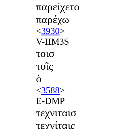
παρείχετο
παρέχω
<
3930
>
V-IIM3S
τοισ
τοῖς
ὁ
<
3588
>
E-DMP
τεχνιταισ
τεχνίταις