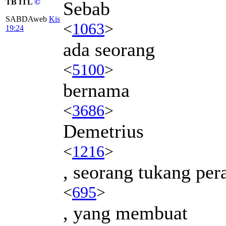
TB ITL
©
Sebab
SABDAweb
Kis
<
1063
>
19:24
ada seorang
<
5100
>
bernama
<
3686
>
Demetrius
<
1216
>
, seorang tukang per
<
695
>
, yang membuat