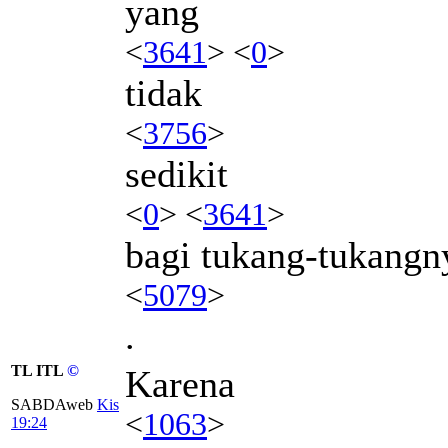
yang
<
3641
> <
0
>
tidak
<
3756
>
sedikit
<
0
> <
3641
>
bagi tukang-tukangn
<
5079
>
.
TL ITL
©
Karena
SABDAweb
Kis
<
1063
>
19:24