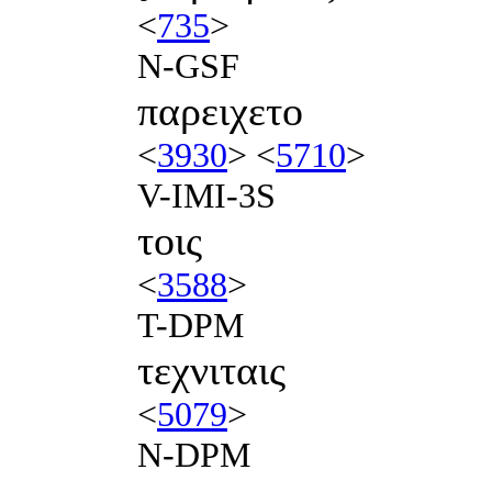
<
735
>
N-GSF
παρειχετο
<
3930
> <
5710
>
V-IMI-3S
τοις
<
3588
>
T-DPM
τεχνιταις
<
5079
>
N-DPM