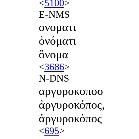
<
5100
>
E-NMS
ονοματι
ὀνόματι
ὄνομα
<
3686
>
N-DNS
αργυροκοποσ
ἀργυροκόπος,
ἀργυροκόπος
<
695
>