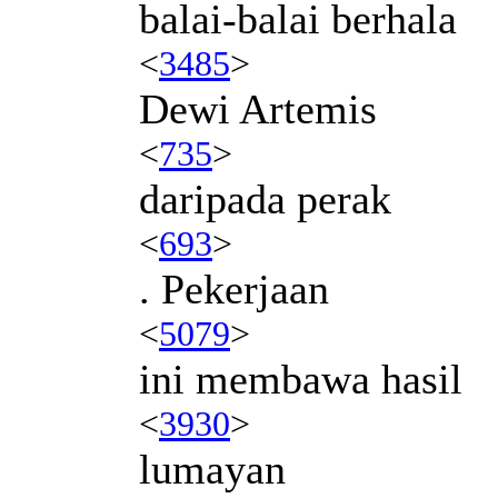
balai-balai berhala
<
3485
>
Dewi Artemis
<
735
>
daripada perak
<
693
>
. Pekerjaan
<
5079
>
ini membawa hasil
<
3930
>
lumayan