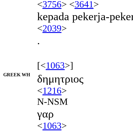
<
3756
> <
3641
>
kepada pekerja-peke
<
2039
>
.
[<
1063
>]
GREEK WH
δημητριος
<
1216
>
N-NSM
γαρ
<
1063
>