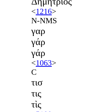
Δημήτριος
<
1216
>
N-NMS
γαρ
γάρ
γάρ
<
1063
>
C
τισ
τις
τὶς