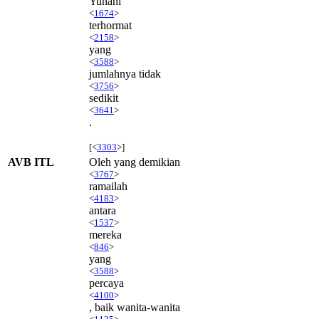
Yunani
<
1674
>
terhormat
<
2158
>
yang
<
3588
>
jumlahnya tidak
<
3756
>
sedikit
<
3641
>
.
[<
3303
>]
AVB ITL
Oleh yang demikian
<
3767
>
ramailah
<
4183
>
antara
<
1537
>
mereka
<
846
>
yang
<
3588
>
percaya
<
4100
>
, baik wanita-wanita