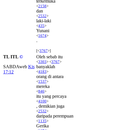
terkemuka
<
2158
>
dan
<
2532
>
laki-laki
<
435
>
Yunani
<
1674
>
.
[<
3767
>]
TL ITL
©
Oleh sebab itu
<
3303
> <
3767
>
SABDAweb
Kis
banyaklah
17:12
<
4183
>
orang di antara
<
1537
>
mereka
<
846
>
itu yang percaya
<
4100
>
, demikian juga
<
2532
>
daripada perempuan
<
1135
>
Gerika