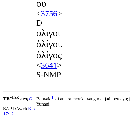
οὐ
<
3756
>
D
ολιγοι
ὀλίγοι.
ὀλίγος
<
3641
>
S-NMP
+TSK
1
TB
©
Banyak
di antara mereka yang menjadi percaya; 
(1974)
Yunani.
SABDAweb
Kis
17:12