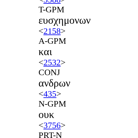
T-GPM
ευσχημονων
<
2158
>
A-GPM
και
<
2532
>
CONJ
ανδρων
<
435
>
N-GPM
ουκ
<
3756
>
PRT-N