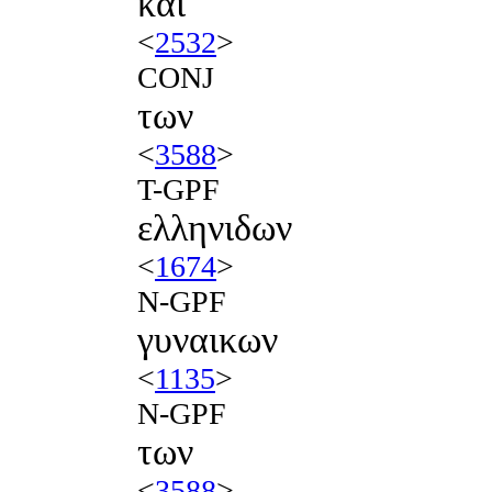
και
<
2532
>
CONJ
των
<
3588
>
T-GPF
ελληνιδων
<
1674
>
N-GPF
γυναικων
<
1135
>
N-GPF
των
<
3588
>