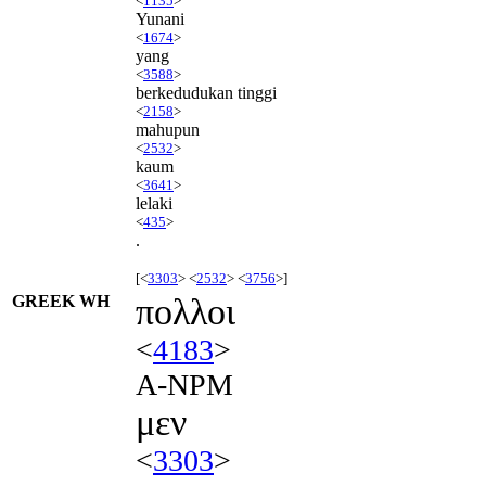
<
1135
>
Yunani
<
1674
>
yang
<
3588
>
berkedudukan tinggi
<
2158
>
mahupun
<
2532
>
kaum
<
3641
>
lelaki
<
435
>
.
[<
3303
> <
2532
> <
3756
>]
GREEK WH
πολλοι
<
4183
>
A-NPM
μεν
<
3303
>