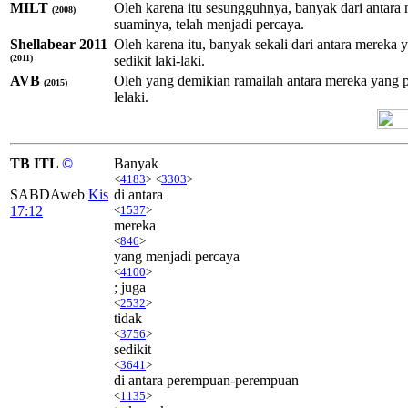
MILT
Oleh karena itu sesungguhnya, banyak dari antara 
(2008)
suaminya, telah menjadi percaya.
Shellabear 2011
Oleh karena itu, banyak sekali dari antara merek
(2011)
sedikit laki-laki.
AVB
Oleh yang demikian ramailah antara mereka yang 
(2015)
lelaki.
TB ITL
©
Banyak
<
4183
> <
3303
>
SABDAweb
Kis
di antara
17:12
<
1537
>
mereka
<
846
>
yang menjadi percaya
<
4100
>
; juga
<
2532
>
tidak
<
3756
>
sedikit
<
3641
>
di antara perempuan-perempuan
<
1135
>