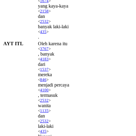
<
1674
>
yang kaya-kaya
<
2158
>
dan
<
2532
>
banyak laki-laki
<
435
>
.
AYT ITL
Oleh karena itu
<
3767
>
, banyak
<
4183
>
dari
<
1537
>
mereka
<
846
>
menjadi percaya
<
4100
>
, termasuk
<
2532
>
wanita
<
1135
>
dan
<
2532
>
laki-laki
<
435
>