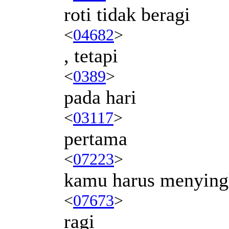
roti tidak beragi
<
04682
>
, tetapi
<
0389
>
pada hari
<
03117
>
pertama
<
07223
>
kamu harus menying
<
07673
>
ragi