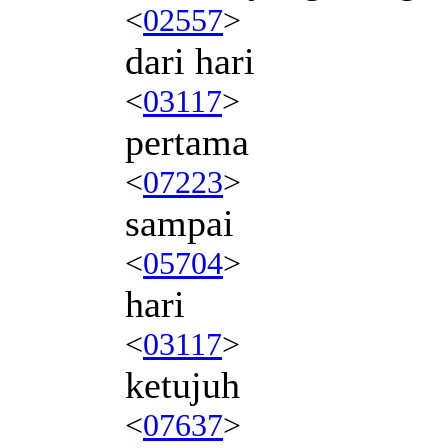
<
02557
>
dari hari
<
03117
>
pertama
<
07223
>
sampai
<
05704
>
hari
<
03117
>
ketujuh
<
07637
>