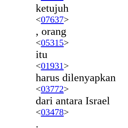
ketujuh
<
07637
>
, orang
<
05315
>
itu
<
01931
>
harus dilenyapkan
<
03772
>
dari antara Israel
<
03478
>
.