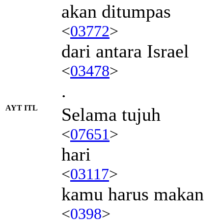
akan ditumpas
<
03772
>
dari antara Israel
<
03478
>
.
AYT ITL
Selama tujuh
<
07651
>
hari
<
03117
>
kamu harus makan
<
0398
>