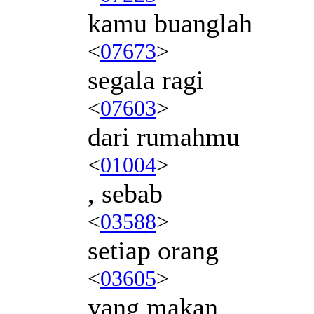
kamu buanglah
<
07673
>
segala ragi
<
07603
>
dari rumahmu
<
01004
>
, sebab
<
03588
>
setiap orang
<
03605
>
yang makan