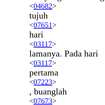
<
04682
>
tujuh
<
07651
>
hari
<
03117
>
lamanya. Pada hari
<
03117
>
pertama
<
07223
>
, buanglah
<
07673
>