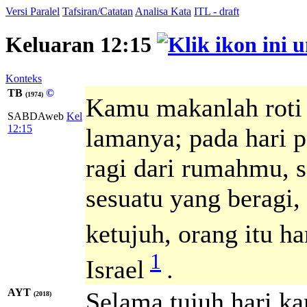
Versi Paralel
Tafsiran/Catatan
Analisa Kata
ITL - draft
Keluaran 12:15
Konteks
TB
©
(1974)
Kamu makanlah roti 
SABDAweb
Kel
12:15
lamanya; pada hari 
ragi dari rumahmu, 
sesuatu yang beragi,
ketujuh, orang itu h
1
Israel
.
AYT
Selama tujuh hari ka
(2018)