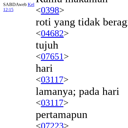
SABDAweb
Kel
<
0398
>
12:15
roti yang tidak berag
<
04682
>
tujuh
<
07651
>
hari
<
03117
>
lamanya; pada hari
<
03117
>
pertamapun
<
07223
>