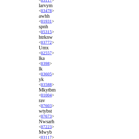
<
03117
>
larvym
<
03478
>
awhh
<
01931
>
spnh
<
05315
>
htrknw
<
03772
>
Umx
<
02557
>
lka
<
0398
>
lk
<
03605
>
yk
<
03588
>
Mkytbm
<
01004
>
rav
<
07603
>
wtybst
<
07673
>
Nwsarh
<
07223
>
Mwyb
<
03117
>