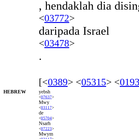
, hendaklah dia disi
<
03772
>
daripada Israel
<
03478
>
.
[<
0389
> <
05315
> <
019
HEBREW
yebsh
<
07637
>
Mwy
<
03117
>
de
<
05704
>
Nsarh
<
07223
>
Mwym