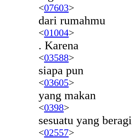
<
07603
>
dari rumahmu
<
01004
>
. Karena
<
03588
>
siapa pun
<
03605
>
yang makan
<
0398
>
sesuatu yang beragi
<
02557
>