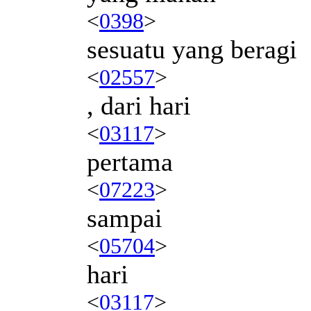
<
0398
>
sesuatu yang beragi
<
02557
>
, dari hari
<
03117
>
pertama
<
07223
>
sampai
<
05704
>
hari
<
03117
>