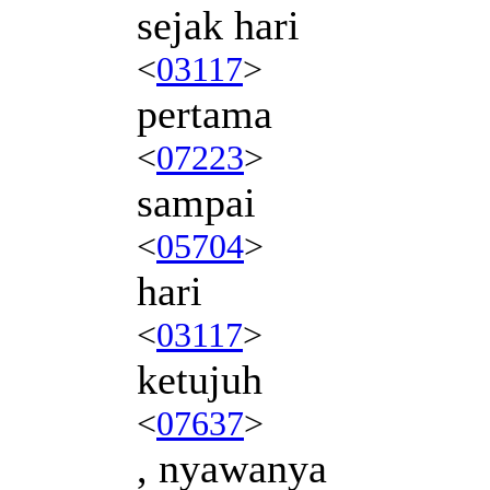
sejak hari
<
03117
>
pertama
<
07223
>
sampai
<
05704
>
hari
<
03117
>
ketujuh
<
07637
>
, nyawanya