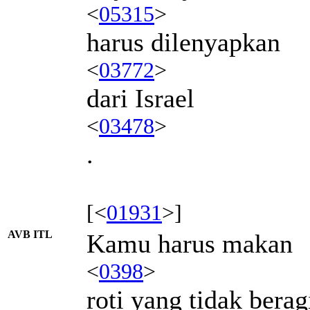
<
05315
>
harus dilenyapkan
<
03772
>
dari Israel
<
03478
>
.
[<
01931
>]
AVB ITL
Kamu harus makan
<
0398
>
roti yang tidak berag