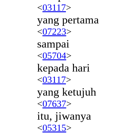
<
03117
>
yang pertama
<
07223
>
sampai
<
05704
>
kepada hari
<
03117
>
yang ketujuh
<
07637
>
itu, jiwanya
<
05315
>