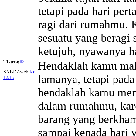
tetapi pada hari pe
ragi dari rumahmu. 
sesuatu yang beragi 
ketujuh, nyawanya ha
TL
©
Hendaklah kamu maka
(1954)
SABDAweb
Kel
lamanya, tetapi pada
12:15
hendaklah kamu mem
dalam rumahmu, kar
barang yang berkham
sampai kepada hari y