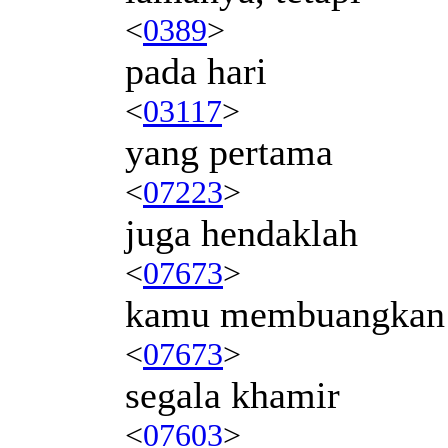
<
0389
>
pada hari
<
03117
>
yang pertama
<
07223
>
juga hendaklah
<
07673
>
kamu membuangkan
<
07673
>
segala khamir
<
07603
>