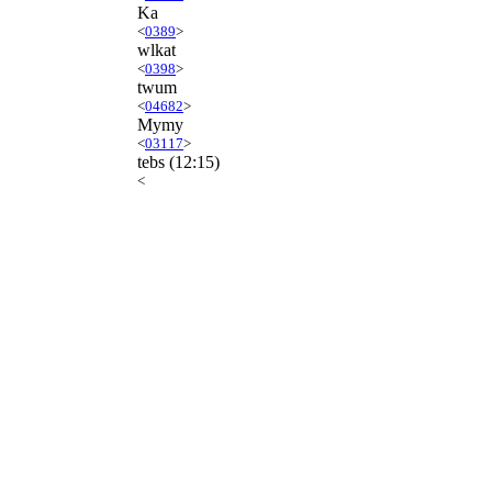
Ka
<
0389
>
wlkat
<
0398
>
twum
<
04682
>
Mymy
<
03117
>
tebs
(12:15)
<