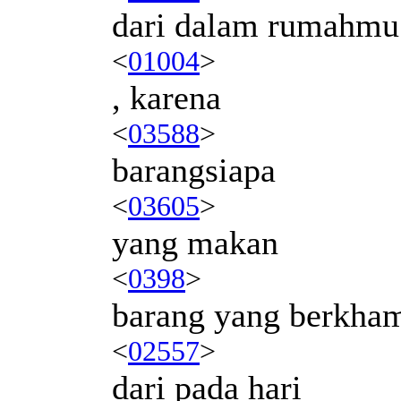
dari dalam rumahmu
<
01004
>
, karena
<
03588
>
barangsiapa
<
03605
>
yang makan
<
0398
>
barang yang berkham
<
02557
>
dari pada hari