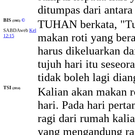
ditumpas dari antara 
BIS
©
TUHAN berkata, "Tu
(1985)
SABDAweb
Kel
makan roti yang bera
12:15
harus dikeluarkan d
tujuh hari itu seseor
tidak boleh lagi dia
TSI
Kalian akan makan ro
(2014)
hari. Pada hari per
ragi dari rumah kali
yang mengandung rag