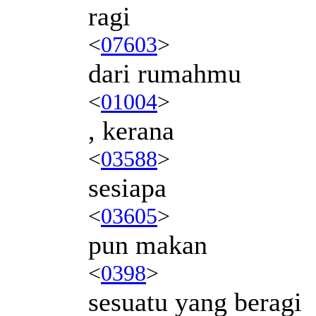
ragi
<
07603
>
dari rumahmu
<
01004
>
, kerana
<
03588
>
sesiapa
<
03605
>
pun makan
<
0398
>
sesuatu yang beragi