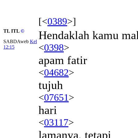
[<
0389
>]
TL ITL
©
Hendaklah kamu ma
SABDAweb
Kel
<
0398
>
12:15
apam fatir
<
04682
>
tujuh
<
07651
>
hari
<
03117
>
lamanya, tetapi