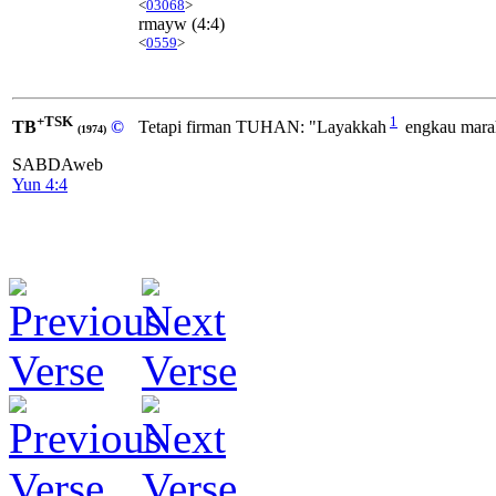
<
03068
>
rmayw
(4:4)
<
0559
>
+TSK
1
TB
©
Tetapi firman TUHAN: "Layakkah
engkau mara
(1974)
SABDAweb
Yun 4:4