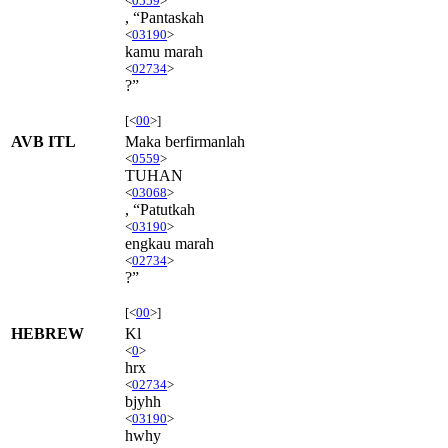
<
0559
>
, “Pantaskah
<
03190
>
kamu marah
<
02734
>
?”
[<
00
>]
AVB ITL
Maka berfirmanlah
<
0559
>
TUHAN
<
03068
>
, “Patutkah
<
03190
>
engkau marah
<
02734
>
?”
[<
00
>]
HEBREW
Kl
<
0
>
hrx
<
02734
>
bjyhh
<
03190
>
hwhy