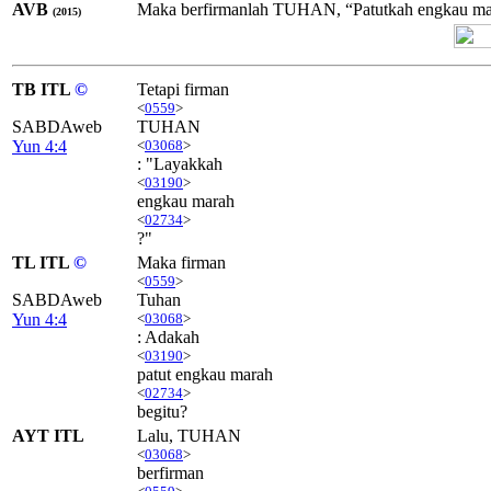
AVB
Maka berfirmanlah TUHAN, “Patutkah engkau ma
(2015)
TB ITL
©
Tetapi firman
<
0559
>
SABDAweb
TUHAN
Yun 4:4
<
03068
>
: "Layakkah
<
03190
>
engkau marah
<
02734
>
?"
TL ITL
©
Maka firman
<
0559
>
SABDAweb
Tuhan
Yun 4:4
<
03068
>
: Adakah
<
03190
>
patut engkau marah
<
02734
>
begitu?
AYT ITL
Lalu, TUHAN
<
03068
>
berfirman