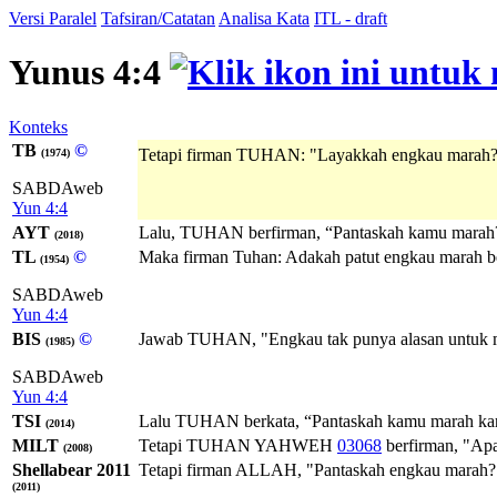
Versi Paralel
Tafsiran/Catatan
Analisa Kata
ITL - draft
Yunus 4:4
Konteks
TB
©
Tetapi firman TUHAN: "Layakkah engkau marah
(1974)
SABDAweb
Yun 4:4
AYT
Lalu, TUHAN berfirman, “Pantaskah kamu marah
(2018)
TL
©
Maka firman Tuhan: Adakah patut engkau marah b
(1954)
SABDAweb
Yun 4:4
BIS
©
Jawab TUHAN, "Engkau tak punya alasan untuk m
(1985)
SABDAweb
Yun 4:4
TSI
Lalu TUHAN berkata, “Pantaskah kamu marah ka
(2014)
MILT
Tetapi
TUHAN
YAHWEH
03068
berfirman, "Ap
(2008)
Shellabear 2011
Tetapi firman ALLAH, "Pantaskah engkau marah?
(2011)