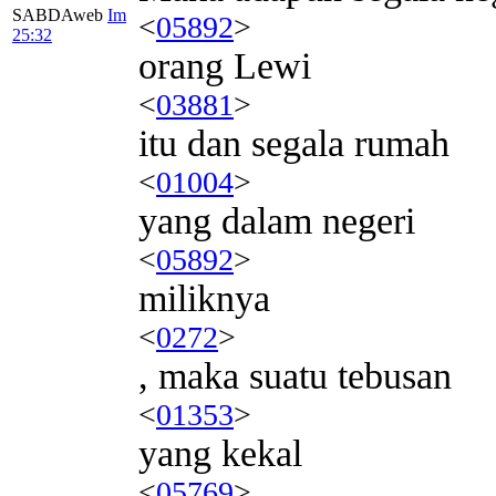
SABDAweb
Im
<
05892
>
25:32
orang Lewi
<
03881
>
itu dan segala rumah
<
01004
>
yang dalam negeri
<
05892
>
miliknya
<
0272
>
, maka suatu tebusan
<
01353
>
yang kekal
<
05769
>