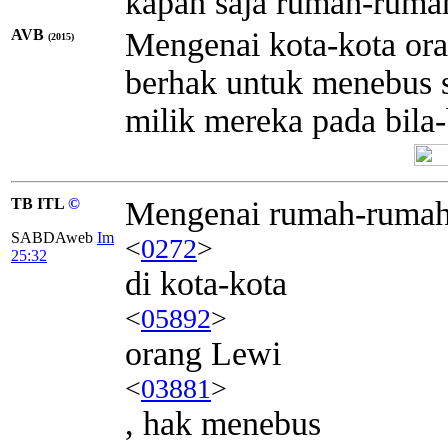
kapan saja rumah-rumah
AVB
Mengenai kota-kota ora
(2015)
berhak untuk menebus 
milik mereka pada bila-
TB ITL
©
Mengenai rumah-ruma
SABDAweb
Im
<
0272
>
25:32
di kota-kota
<
05892
>
orang Lewi
<
03881
>
, hak menebus