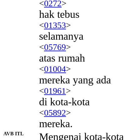
<
0272
>
hak tebus
<
01353
>
selamanya
<
05769
>
atas rumah
<
01004
>
mereka yang ada
<
01961
>
di kota-kota
<
05892
>
mereka.
AVB ITL
Mengenai kota-kota