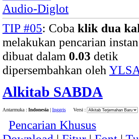
Audio-Diglot
TIP #05
: Coba
klik dua kal
melakukan pencarian instan.
dibuat dalam
0.03
detik
dipersembahkan oleh
YLS
Alkitab SABDA
Antarmuka :
Indonesia
|
Inggris
Versi :
Pencarian Khusus
Download
|
Fitur
|
Font
|
Tu