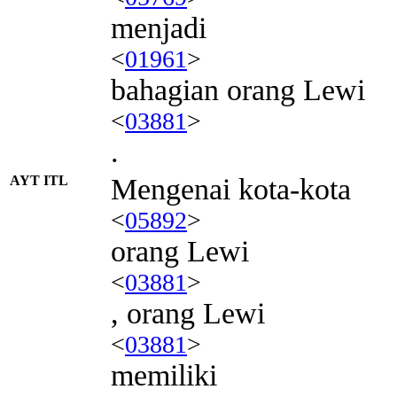
menjadi
<
01961
>
bahagian orang Lewi
<
03881
>
.
AYT ITL
Mengenai kota-kota
<
05892
>
orang Lewi
<
03881
>
, orang Lewi
<
03881
>
memiliki