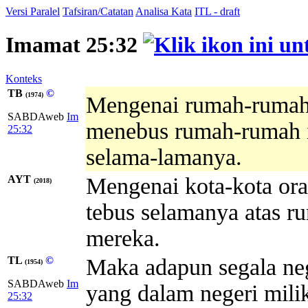
Versi Paralel
Tafsiran/Catatan
Analisa Kata
ITL - draft
Imamat 25:32
Konteks
TB
©
(1974)
Mengenai rumah-rumah 
SABDAweb
Im
menebus rumah-rumah i
25:32
selama-lamanya.
AYT
Mengenai kota-kota or
(2018)
tebus selamanya atas r
mereka.
TL
©
Maka adapun segala neg
(1954)
SABDAweb
Im
yang dalam negeri mili
25:32