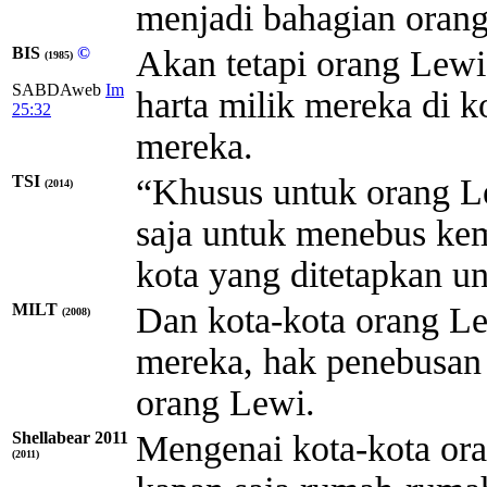
menjadi bahagian oran
BIS
©
Akan tetapi orang Lewi
(1985)
SABDAweb
Im
harta milik mereka di k
25:32
mereka.
TSI
“Khusus untuk orang Le
(2014)
saja untuk menebus kem
kota yang ditetapkan u
MILT
Dan kota-kota orang Le
(2008)
mereka, hak penebusan
orang Lewi.
Shellabear 2011
Mengenai kota-kota or
(2011)