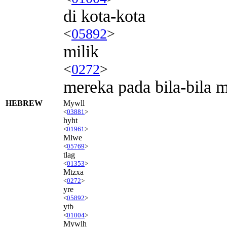
di kota-kota
<
05892
>
milik
<
0272
>
mereka pada bila-bila m
HEBREW
Mywll
<
03881
>
hyht
<
01961
>
Mlwe
<
05769
>
tlag
<
01353
>
Mtzxa
<
0272
>
yre
<
05892
>
ytb
<
01004
>
Mywlh