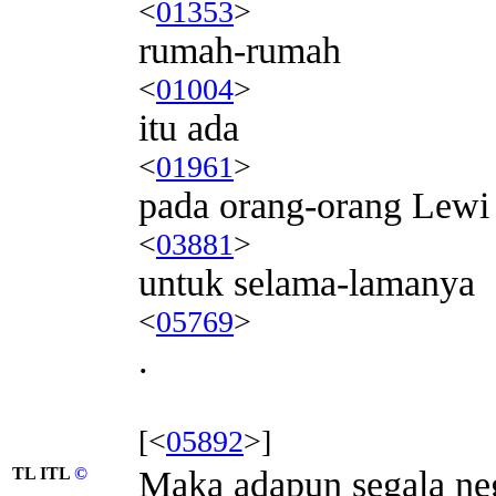
<
01353
>
rumah-rumah
<
01004
>
itu ada
<
01961
>
pada orang-orang Lewi
<
03881
>
untuk selama-lamanya
<
05769
>
.
[<
05892
>]
TL ITL
©
Maka adapun segala ne