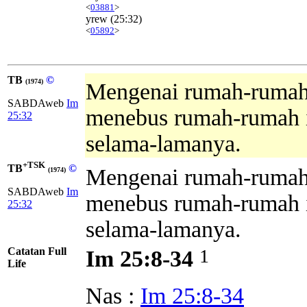
<
03881
>
yrew
(25:32)
<
05892
>
TB
©
(1974)
Mengenai rumah-rumah 
SABDAweb
Im
menebus rumah-rumah i
25:32
selama-lamanya.
+TSK
TB
©
Mengenai rumah-rumah 
(1974)
SABDAweb
Im
menebus rumah-rumah i
25:32
selama-lamanya.
Catatan Full
1
Im 25:8-34
Life
Nas :
Im 25:8-34