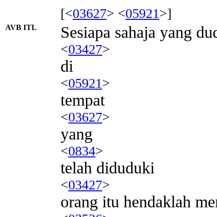
[<
03627
> <
05921
>]
AVB ITL
Sesiapa sahaja yang du
<
03427
>
di
<
05921
>
tempat
<
03627
>
yang
<
0834
>
telah diduduki
<
03427
>
orang itu hendaklah me