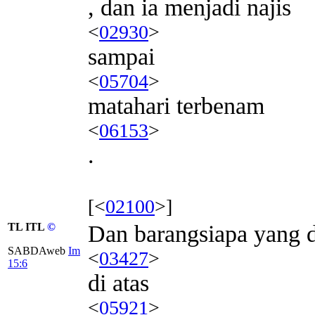
, dan ia menjadi najis
<
02930
>
sampai
<
05704
>
matahari terbenam
<
06153
>
.
[<
02100
>]
TL ITL
©
Dan barangsiapa yang 
SABDAweb
Im
<
03427
>
15:6
di atas
<
05921
>