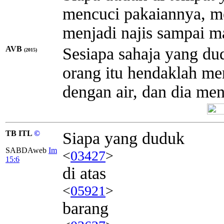
mencuci pakaiannya, me
menjadi najis sampai m
AVB
Sesiapa sahaja yang du
(2015)
orang itu hendaklah m
dengan air, dan dia me
TB ITL
©
Siapa yang duduk
SABDAweb
Im
<
03427
>
15:6
di atas
<
05921
>
barang