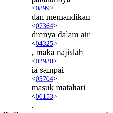
<
0899
>
dan memandikan
<
07364
>
dirinya dalam air
<
04325
>
, maka najislah
<
02930
>
ia sampai
<
05704
>
masuk matahari
<
06153
>
.