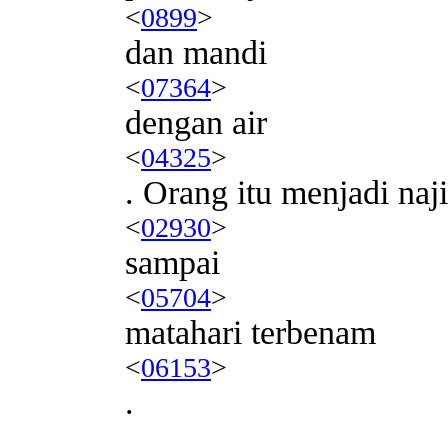
<
0899
>
dan mandi
<
07364
>
dengan air
<
04325
>
. Orang itu menjadi naji
<
02930
>
sampai
<
05704
>
matahari terbenam
<
06153
>
.