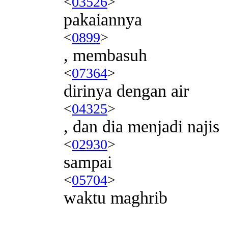
<
03526
>
pakaiannya
<
0899
>
, membasuh
<
07364
>
dirinya dengan air
<
04325
>
, dan dia menjadi najis
<
02930
>
sampai
<
05704
>
waktu maghrib