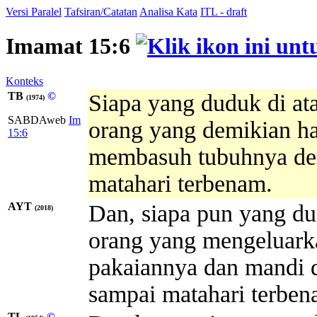
Versi Paralel
Tafsiran/Catatan
Analisa Kata
ITL - draft
Imamat 15:6
Konteks
TB
©
Siapa yang duduk di ata
(1974)
SABDAweb
Im
orang yang demikian ha
15:6
membasuh tubuhnya deng
matahari terbenam.
AYT
Dan, siapa pun yang du
(2018)
orang yang mengeluarka
pakaiannya dan mandi d
sampai matahari terben
TL
©