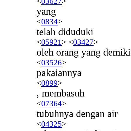
<
03627
>
yang
<
0834
>
telah diduduki
<
05921
> <
03427
>
oleh orang yang demiki
<
03526
>
pakaiannya
<
0899
>
, membasuh
<
07364
>
tubuhnya dengan air
<
04325
>