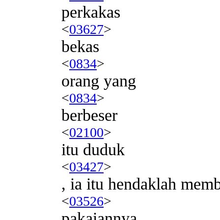
perkakas
<
03627
>
bekas
<
0834
>
orang yang
<
0834
>
berbeser
<
02100
>
itu duduk
<
03427
>
, ia itu hendaklah mem
<
03526
>
pakaiannya