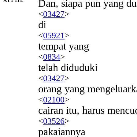
AYT ITL
Dan, siapa pun yang d
<
03427
>
di
<
05921
>
tempat yang
<
0834
>
telah diduduki
<
03427
>
orang yang mengeluark
<
02100
>
cairan itu, harus mencu
<
03526
>
pakaiannya