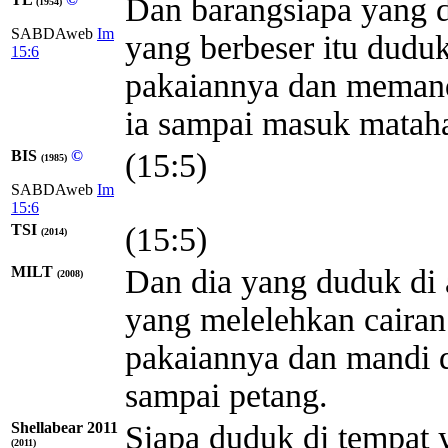
Dan barangsiapa yang d
(1954)
SABDAweb
Im
yang berbeser itu dudu
15:6
pakaiannya dan memandi
ia sampai masuk mataha
BIS
©
(15:5)
(1985)
SABDAweb
Im
15:6
TSI
(15:5)
(2014)
MILT
Dan dia yang duduk di 
(2008)
yang melelehkan caira
pakaiannya dan mandi d
sampai petang.
Shellabear 2011
Siapa duduk di tempat y
(2011)