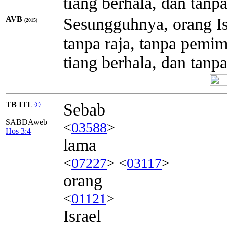
tiang berhala, dan tanp
AVB
Sesungguhnya, orang Is
(2015)
tanpa raja, tanpa pemi
tiang berhala, dan tanpa
TB ITL
©
Sebab
SABDAweb
<
03588
>
Hos 3:4
lama
<
07227
> <
03117
>
orang
<
01121
>
Israel