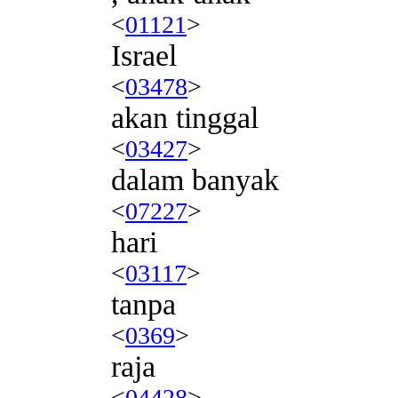
<
01121
>
Israel
<
03478
>
akan tinggal
<
03427
>
dalam banyak
<
07227
>
hari
<
03117
>
tanpa
<
0369
>
raja
<
04428
>