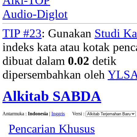
Alki-TOP
Audio-Diglot
TIP #23
: Gunakan
Studi K
indeks kata atau kotak penca
dibuat dalam
0.02
detik
dipersembahkan oleh
YLS
Alkitab SABDA
Antarmuka :
Indonesia
|
Inggris
Versi :
Pencarian Khusus