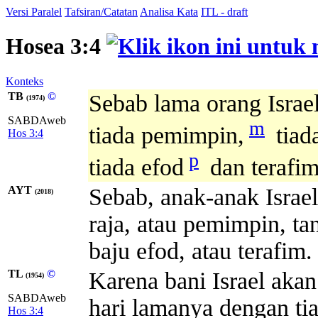
Versi Paralel
Tafsiran/Catatan
Analisa Kata
ITL - draft
Hosea 3:4
Konteks
TB
©
Sebab lama orang Israel
(1974)
SABDAweb
m
tiada pemimpin,
tiad
Hos 3:4
p
tiada efod
dan terafim
AYT
Sebab, anak-anak Israel
(2018)
raja, atau pemimpin, ta
baju efod, atau terafim.
TL
©
Karena bani Israel aka
(1954)
SABDAweb
hari lamanya dengan ti
Hos 3:4