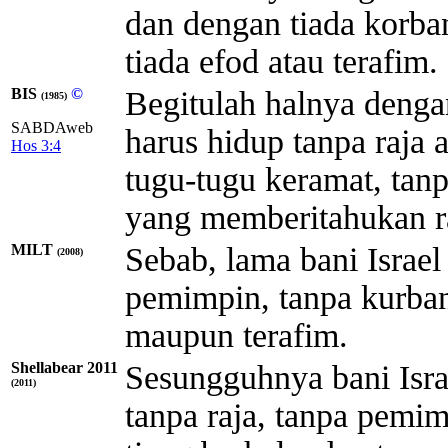
dan dengan tiada korba
tiada efod atau terafim.
BIS
©
Begitulah halnya denga
(1985)
SABDAweb
harus hidup tanpa raja 
Hos 3:4
tugu-tugu keramat, tanp
yang memberitahukan r
MILT
Sebab, lama bani Israel 
(2008)
pemimpin, tanpa kurban
maupun terafim.
Shellabear 2011
Sesungguhnya bani Isr
(2011)
tanpa raja, tanpa pemi