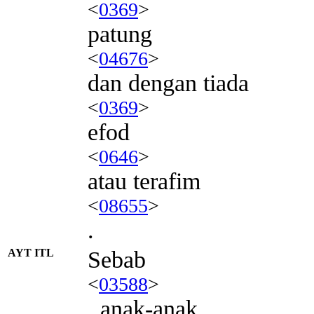
<
0369
>
patung
<
04676
>
dan dengan tiada
<
0369
>
efod
<
0646
>
atau terafim
<
08655
>
.
AYT ITL
Sebab
<
03588
>
, anak-anak