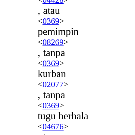
, atau
<
0369
>
pemimpin
<
08269
>
, tanpa
<
0369
>
kurban
<
02077
>
, tanpa
<
0369
>
tugu berhala
<
04676
>