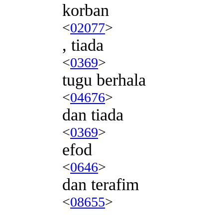
korban
<
02077
>
, tiada
<
0369
>
tugu berhala
<
04676
>
dan tiada
<
0369
>
efod
<
0646
>
dan terafim
<
08655
>
.