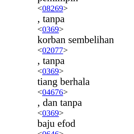
<
08269
>
, tanpa
<
0369
>
korban sembelihan
<
02077
>
, tanpa
<
0369
>
tiang berhala
<
04676
>
, dan tanpa
<
0369
>
baju efod
<
0646
>