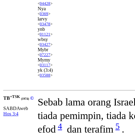
<
04428
>
Nya
<
0369
>
larvy
<
03478
>
ynb
<
01121
>
wbsy
<
03427
>
Mybr
<
07227
>
Mymy
<
03117
>
yk
(3:4)
<
03588
>
+TSK
TB
©
Sebab lama orang Israe
(1974)
SABDAweb
tiada pemimpin, tiada 
Hos 3:4
4
5
efod
dan terafim
.