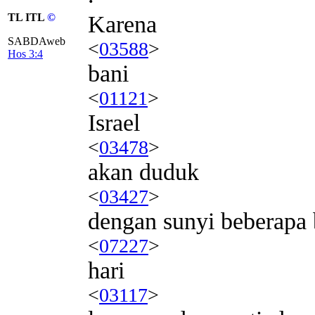
TL ITL
©
Karena
SABDAweb
<
03588
>
Hos 3:4
bani
<
01121
>
Israel
<
03478
>
akan duduk
<
03427
>
dengan sunyi beberapa 
<
07227
>
hari
<
03117
>