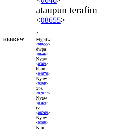
ataupun terafim
<
08655
>
.
HEBREW
Myprtw
<
08655
>
dwpa
<
0646
>
Nyaw
<
0369
>
hbum
<
04676
>
Nyaw
<
0369
>
xbz
<
02077
>
Nyaw
<
0369
>
rv
<
08269
>
Nyaw
<
0369
>
Klm