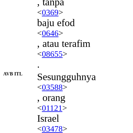
, tanpa
<
0369
>
baju efod
<
0646
>
, atau terafim
<
08655
>
.
AVB ITL
Sesungguhnya
<
03588
>
, orang
<
01121
>
Israel
<
03478
>