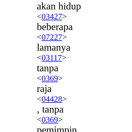
akan hidup
<
03427
>
beberapa
<
07227
>
lamanya
<
03117
>
tanpa
<
0369
>
raja
<
04428
>
, tanpa
<
0369
>
pemimpin