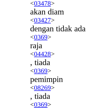
<
03478
>
akan diam
<
03427
>
dengan tidak ada
<
0369
>
raja
<
04428
>
, tiada
<
0369
>
pemimpin
<
08269
>
, tiada
<
0369
>