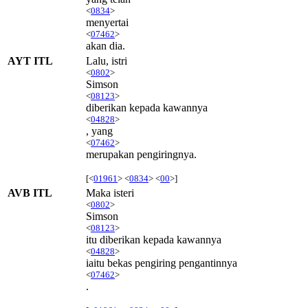
<
0834
>
menyertai
<
07462
>
akan dia.
AYT ITL
Lalu, istri
<
0802
>
Simson
<
08123
>
diberikan kepada kawannya
<
04828
>
, yang
<
07462
>
merupakan pengiringnya.
[<
01961
> <
0834
> <
00
>]
AVB ITL
Maka isteri
<
0802
>
Simson
<
08123
>
itu diberikan kepada kawannya
<
04828
>
iaitu bekas pengiring pengantinnya
<
07462
>
.