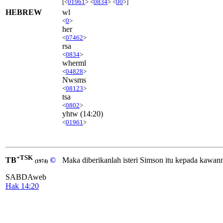
[<
01961
> <
0834
> <
00
>]
HEBREW
wl
<
0
>
her
<
07462
>
rsa
<
0834
>
wherml
<
04828
>
Nwsms
<
08123
>
tsa
<
0802
>
yhtw
(14:20)
<
01961
>
+TSK
TB
©
Maka diberikanlah isteri Simson itu kepada kawan
(1974)
SABDAweb
Hak 14:20