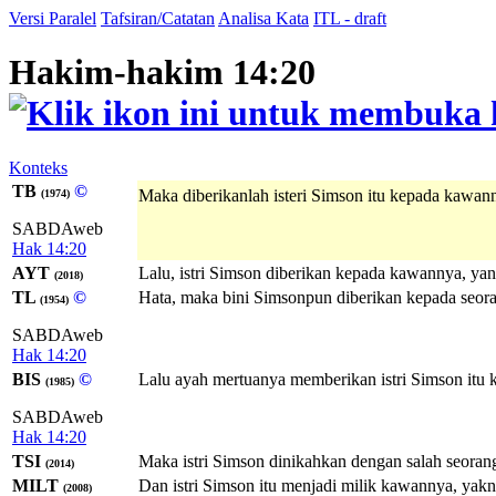
Versi Paralel
Tafsiran/Catatan
Analisa Kata
ITL - draft
Hakim-hakim 14:20
Konteks
TB
©
Maka diberikanlah isteri Simson itu kepada kawan
(1974)
SABDAweb
Hak 14:20
AYT
Lalu, istri Simson diberikan kepada kawannya, ya
(2018)
TL
©
Hata, maka bini Simsonpun diberikan kepada seora
(1954)
SABDAweb
Hak 14:20
BIS
©
Lalu ayah mertuanya memberikan istri Simson itu
(1985)
SABDAweb
Hak 14:20
TSI
Maka istri Simson dinikahkan dengan salah seoran
(2014)
MILT
Dan istri Simson itu menjadi milik kawannya, yakn
(2008)