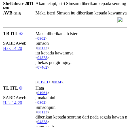
Shellabear 2011
Akan tetapi, istri Simson diberikan kepada seora
(2011)
AVB
Maka isteri Simson itu diberikan kepada kawannya 
(2015)
TB ITL
©
Maka diberikanlah isteri
<
0802
>
SABDAweb
Simson
Hak 14:20
<
08123
>
itu kepada kawannya
<
04828
>
, bekas pengiringnya
<
07462
>
.
[<
01961
> <
0834
>]
TL ITL
©
Hata
<
01961
>
SABDAweb
, maka bini
Hak 14:20
<
0802
>
Simsonpun
<
08123
>
diberikan kepada seorang dari pada segala kawan
<
04828
>
yang telah