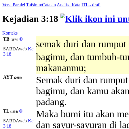
Versi Paralel
Tafsiran/Catatan
Analisa Kata
ITL - draft
Kejadian 3:18
Konteks
TB
©
(1974)
semak duri dan rumput 
SABDAweb
Kej
3:18
bagimu, dan tumbuh-tu
makananmu;
AYT
Semak duri dan rumput 
(2018)
bagimu, dan kamu aka
padang.
TL
©
Maka bumi itu akan me
(1954)
SABDAweb
Kej
dan sayur-sayuran di 
3:18