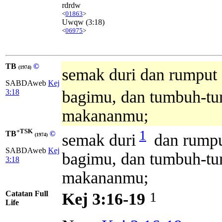
rdrdw
<
01863
>
Uwqw
(3:18)
<
06975
>
TB
©
(1974)
semak duri dan rumput 
SABDAweb
Kej
3:18
bagimu, dan tumbuh-tu
makananmu;
+TSK
1
TB
©
semak duri
dan rumpu
(1974)
SABDAweb
Kej
bagimu, dan tumbuh-tu
3:18
makananmu;
Catatan Full
1
Kej 3:16-19
Life