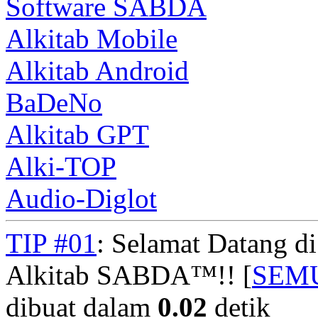
Software SABDA
Alkitab Mobile
Alkitab Android
BaDeNo
Alkitab GPT
Alki-TOP
Audio-Diglot
TIP #01
: Selamat Datang d
Alkitab SABDA™!! [
SEM
dibuat dalam
0.02
detik