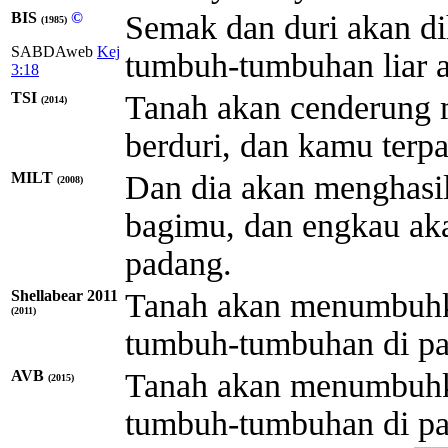
BIS
©
Semak dan duri akan di
(1985)
SABDAweb
Kej
tumbuh-tumbuhan liar 
3:18
TSI
Tanah akan cenderung 
(2014)
berduri, dan kamu terp
MILT
Dan dia akan menghasil
(2008)
bagimu, dan engkau a
padang.
Shellabear 2011
Tanah akan menumbuhk
(2011)
tumbuh-tumbuhan di p
AVB
Tanah akan menumbuhk
(2015)
tumbuh-tumbuhan di p