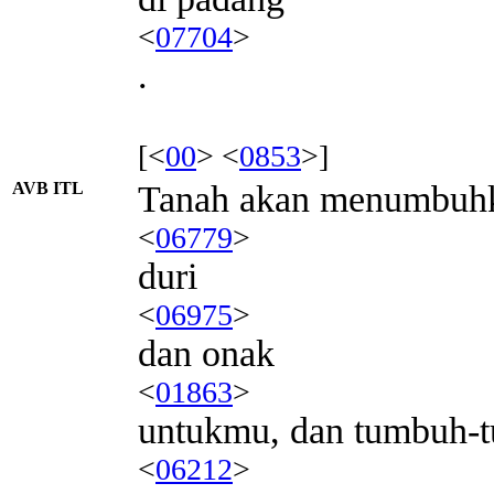
<
07704
>
.
[<
00
> <
0853
>]
AVB ITL
Tanah akan menumbuh
<
06779
>
duri
<
06975
>
dan onak
<
01863
>
untukmu, dan tumbuh-
<
06212
>