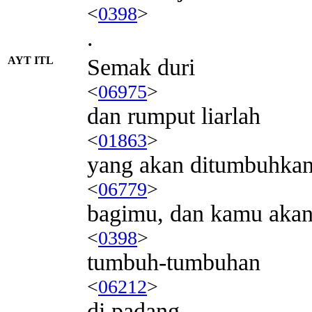
<
0398
>
.
AYT ITL
Semak duri
<
06975
>
dan rumput liarlah
<
01863
>
yang akan ditumbuhka
<
06779
>
bagimu, dan kamu aka
<
0398
>
tumbuh-tumbuhan
<
06212
>
di padang