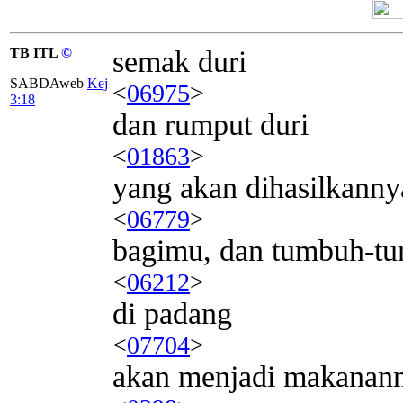
TB ITL
©
semak duri
SABDAweb
Kej
<
06975
>
3:18
dan rumput duri
<
01863
>
yang akan dihasilkanny
<
06779
>
bagimu, dan tumbuh-t
<
06212
>
di padang
<
07704
>
akan menjadi makanan