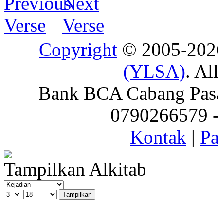
Copyright
© 2005-20
(YLSA)
. Al
Bank BCA Cabang Pasar
0790266579 - 
Kontak
|
Pa
Tampilkan Alkitab