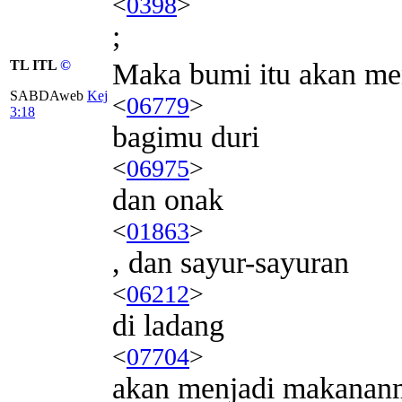
<
0398
>
;
TL ITL
©
Maka bumi itu akan m
SABDAweb
Kej
<
06779
>
3:18
bagimu duri
<
06975
>
dan onak
<
01863
>
, dan sayur-sayuran
<
06212
>
di ladang
<
07704
>
akan menjadi makanan