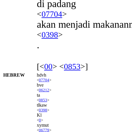
di padang
<
07704
>
akan menjadi makanan
<
0398
>
.
[<
00
> <
0853
>]
HEBREW
hdvh
<
07704
>
bve
<
06212
>
ta
<
0853
>
tlkaw
<
0398
>
Kl
<
0
>
xymut
<
06779
>