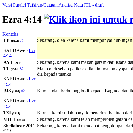
Versi Paralel
Tafsiran/Catatan
Analisa Kata
ITL - draft
Ezra 4:14
Konteks
TB
©
Sekarang, oleh karena kami mempunyai hubungan de
(1974)
SABDAweb
Ezr
4:14
AYT
Sekarang, karena kami makan garam dari istana dan
(2018)
TL
©
Maka oleh sebab patik sekalian ini makan ayapan d
(1954)
dia kepada tuanku.
SABDAweb
Ezr
4:14
BIS
©
Kami sudah berhutang budi kepada Baginda dan tid
(1985)
SABDAweb
Ezr
4:14
TSI
Karena kami sudah banyak menerima bantuan dari 
(2014)
MILT
Sekarang, karena kami telah memperoleh garam dari 
(2008)
Shellabear 2011
Sekarang, karena kami mendapat penghidupan dari 
(2011)