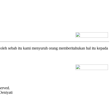
[+] Bhs. Inggris
a oleh sebab itu kami menyuruh orang memberitahukan hal itu kepada
[+] Bhs. Inggris
served.
Oeniyati