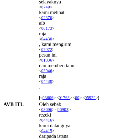
selayaknya
<
0749
>
kami melihat
<
02370
>
aib
<
06173
>
raja
<
04430
>
, kami mengirim
<
07972
>
pesan ini
<
01836
>
dan memberi tahu
<
03046
>
raja
<
04430
>
,
[<
03606
> <
01768
> <
00
> <
05922
>]
AVB ITL
Oleh sebab
<
03606
> <
06903
>
rezeki
<
04416
>
kami datangnya
<
04415
>
daripada istana