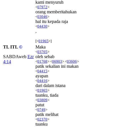
kami menyuruh
<
07972
>
orang memberitahukan
<
03046
>
hal itu kepada raja
<
04430
>
,
[<
01965
>]
TL ITL
©
Maka
<
03705
>
SABDAweb
Ezr
oleh sebab
4:14
<
01768
> <
06903
> <
03606
>
patik sekalian ini makan
<
04415
>
ayapan
<
04416
>
dari dalam istana
<
01965
>
tuanku, tiada
<
03809
>
patut
<
0749
>
patik melihat
<
02370
>
tuanku