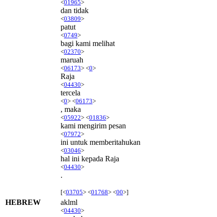
<
01965
>
dan tidak
<
03809
>
patut
<
0749
>
bagi kami melihat
<
02370
>
maruah
<
06173
> <
0
>
Raja
<
04430
>
tercela
<
0
> <
06173
>
, maka
<
05922
> <
01836
>
kami mengirim pesan
<
07972
>
ini untuk memberitahukan
<
03046
>
hal ini kepada Raja
<
04430
>
.
[<
03705
> <
01768
> <
00
>]
HEBREW
aklml
<
04430
>