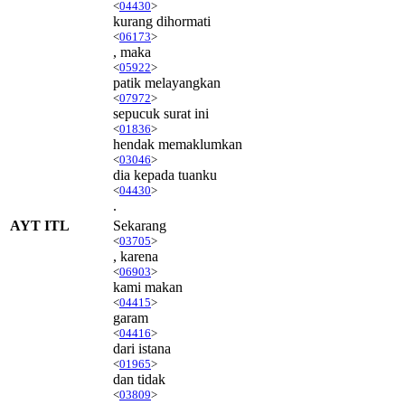
<
04430
>
kurang dihormati
<
06173
>
, maka
<
05922
>
patik melayangkan
<
07972
>
sepucuk surat ini
<
01836
>
hendak memaklumkan
<
03046
>
dia kepada tuanku
<
04430
>
.
AYT ITL
Sekarang
<
03705
>
, karena
<
06903
>
kami makan
<
04415
>
garam
<
04416
>
dari istana
<
01965
>
dan tidak
<
03809
>