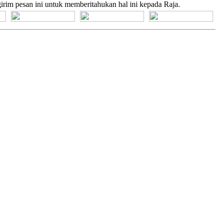
irim pesan ini untuk memberitahukan hal ini kepada Raja.
[+] Bhs. Suku
[+] Bhs. Indonesia
[+] Bhs. Inggris