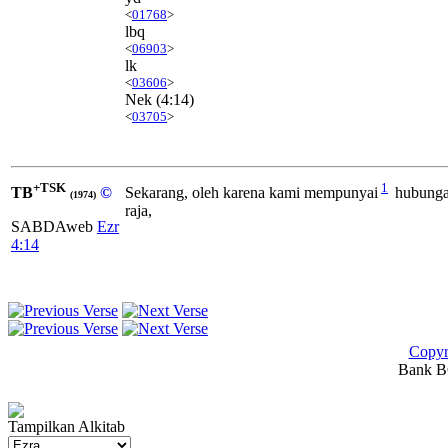
<
01768
>
lbq
<
06903
>
lk
<
03606
>
Nek
(4:14)
<
03705
>
+TSK
1
TB
©
Sekarang, oleh karena kami mempunyai
hubungan
(1974)
raja,
SABDAweb
Ezr
4:14
Copyr
Bank BC
Tampilkan Alkitab