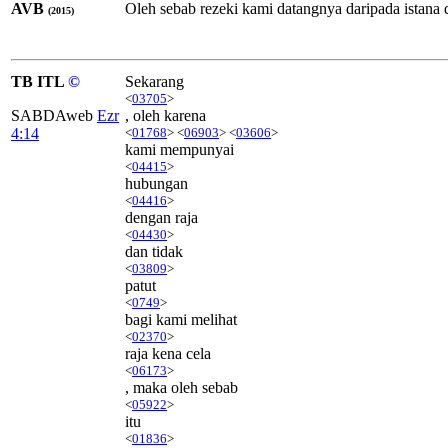
AVB
Oleh sebab rezeki kami datangnya daripada istana 
(2015)
TB ITL
©
Sekarang
<
03705
>
SABDAweb
Ezr
, oleh karena
4:14
<
01768
> <
06903
> <
03606
>
kami mempunyai
<
04415
>
hubungan
<
04416
>
dengan raja
<
04430
>
dan tidak
<
03809
>
patut
<
0749
>
bagi kami melihat
<
02370
>
raja kena cela
<
06173
>
, maka oleh sebab
<
05922
>
itu
<
01836
>