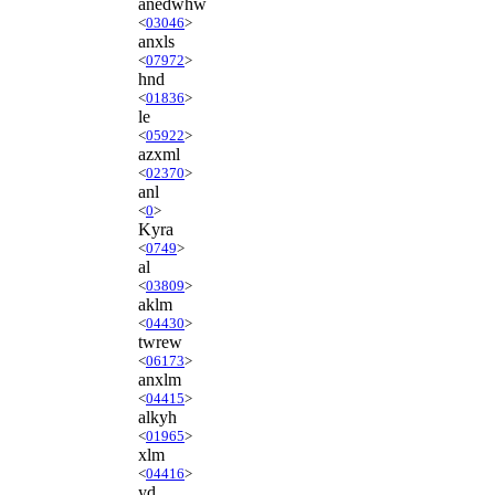
anedwhw
<
03046
>
anxls
<
07972
>
hnd
<
01836
>
le
<
05922
>
azxml
<
02370
>
anl
<
0
>
Kyra
<
0749
>
al
<
03809
>
aklm
<
04430
>
twrew
<
06173
>
anxlm
<
04415
>
alkyh
<
01965
>
xlm
<
04416
>
yd