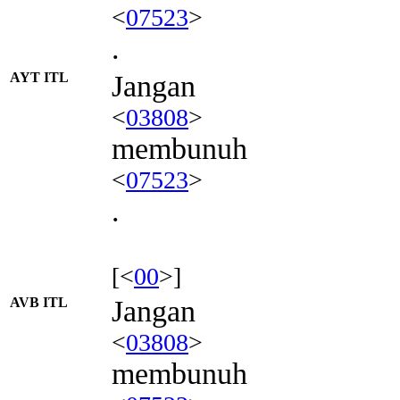
<
07523
>
.
AYT ITL
Jangan
<
03808
>
membunuh
<
07523
>
.
[<
00
>]
AVB ITL
Jangan
<
03808
>
membunuh