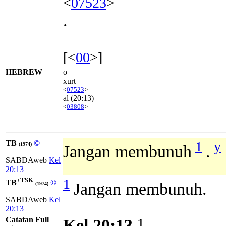
<
07523
>
.
[<
00
>]
HEBREW
o
xurt
<
07523
>
al
(20:13)
<
03808
>
TB
©
1
y
(1974)
Jangan membunuh
.
SABDAweb
Kel
20:13
+TSK
1
TB
©
Jangan membunuh.
(1974)
SABDAweb
Kel
20:13
Catatan Full
1
Kel 20:13