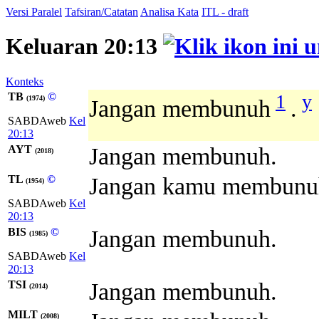
Versi Paralel
Tafsiran/Catatan
Analisa Kata
ITL - draft
Keluaran 20:13
Konteks
TB
©
1
y
(1974)
Jangan membunuh
.
SABDAweb
Kel
20:13
AYT
Jangan membunuh.
(2018)
TL
©
Jangan kamu membunu
(1954)
SABDAweb
Kel
20:13
BIS
©
Jangan membunuh.
(1985)
SABDAweb
Kel
20:13
TSI
Jangan membunuh.
(2014)
MILT
(2008)