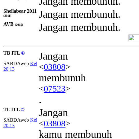
Jangan membunuh.
Shellabear 2011
Jangan membunuh.
(2011)
AVB
Jangan membunuh.
(2015)
TB ITL
©
Jangan
SABDAweb
Kel
<
03808
>
20:13
membunuh
<
07523
>
.
TL ITL
©
Jangan
SABDAweb
Kel
<
03808
>
20:13
kamu membunuh