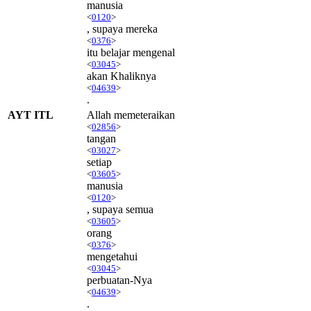
manusia
<
0120
>
, supaya mereka
<
0376
>
itu belajar mengenal
<
03045
>
akan Khaliknya
<
04639
>
.
AYT ITL
Allah memeteraikan
<
02856
>
tangan
<
03027
>
setiap
<
03605
>
manusia
<
0120
>
, supaya semua
<
03605
>
orang
<
0376
>
mengetahui
<
03045
>
perbuatan-Nya
<
04639
>
.