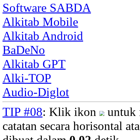
Software SABDA
Alkitab Mobile
Alkitab Android
BaDeNo
Alkitab GPT
Alki-TOP
Audio-Diglot
TIP #08
: Klik ikon
untuk 
catatan secara horisontal ata
dibuat dalam
0.02
detik