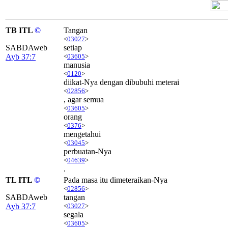
TB ITL
©
Tangan
<
03027
>
SABDAweb
setiap
Ayb 37:7
<
03605
>
manusia
<
0120
>
diikat-Nya dengan dibubuhi meterai
<
02856
>
, agar semua
<
03605
>
orang
<
0376
>
mengetahui
<
03045
>
perbuatan-Nya
<
04639
>
.
TL ITL
©
Pada masa itu dimeteraikan-Nya
<
02856
>
SABDAweb
tangan
Ayb 37:7
<
03027
>
segala
<
03605
>