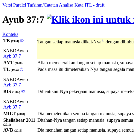
Versi Paralel
Tafsiran/Catatan
Analisa Kata
ITL - draft
Ayub 37:7
Konteks
TB
©
t
Tangan setiap manusia diikat-Nya
dengan dibubuh
(1974)
SABDAweb
Ayb 37:7
AYT
Allah memeteraikan tangan setiap manusia, supay
(2018)
TL
©
Pada masa itu dimeteraikan-Nya tangan segala man
(1954)
SABDAweb
Ayb 37:7
BIS
©
Dihentikan-Nya pekerjaan manusia, supaya mereka
(1985)
SABDAweb
Ayb 37:7
MILT
Dia memeteraikan semua tangan manusia, supaya 
(2008)
Shellabear 2011
Ditahan-Nya tangan setiap manusia, supaya semua
(2011)
AVB
Dia menahan tangan setiap manusia, supaya semua
(2015)