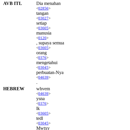
AVB ITL
Dia menahan
<
02856
>
tangan
<
03027
>
setiap
<
03605
>
manusia
<
0120
>
, supaya semua
<
03605
>
orang
<
0376
>
mengetahui
<
03045
>
perbuatan-Nya
<
04639
>
.
HEBREW
whvem
<
04639
>
ysna
<
0376
>
lk
<
03605
>
tedl
<
03045
>
Mwtxy