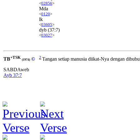
<
02856
>
Mda
<
0120
>
lk
<
03605
>
dyb
(37:7)
<
03027
>
+TSK
2
TB
©
Tangan setiap manusia diikat-Nya dengan dibubu
(1974)
SABDAweb
Ayb 37:7