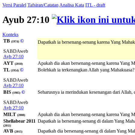
Versi Paralel
Tafsiran/Catatan
Analisa Kata
ITL - draft
Ayub 27:10
Konteks
TB
©
Dapatkah ia bersenang-senang karena Yang Mahak
(1974)
SABDAweb
Ayb 27:10
AYT
Apakah dia akan bersenang-senang karena Yang Ma
(2018)
TL
©
Bolehkah ia terkenangkan Allah yang Mahakuasa? 
(1954)
SABDAweb
Ayb 27:10
BIS
©
Seharusnya ia merindukan kesenangan dari Allah, 
(1985)
SABDAweb
Ayb 27:10
MILT
Apakah dia akan bersenang-senang karena Yang M
(2008)
Shellabear 2011
Dapatkah ia bersenang-senang di dalam Yang Maha
(2011)
AVB
Dapatkah dia bersenang-senang di dalam Yang Mah
(2015)