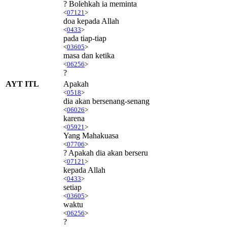
? Bolehkah ia meminta
<
07121
>
doa kepada Allah
<
0433
>
pada tiap-tiap
<
03605
>
masa dan ketika
<
06256
>
?
AYT ITL
Apakah
<
0518
>
dia akan bersenang-senang
<
06026
>
karena
<
05921
>
Yang Mahakuasa
<
07706
>
? Apakah dia akan berseru
<
07121
>
kepada Allah
<
0433
>
setiap
<
03605
>
waktu
<
06256
>
?