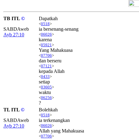
TB ITL
©
Dapatkah
<
0518
>
SABDAweb
ia bersenang-senang
Ayb 27:10
<
06026
>
karena
<
05921
>
Yang Mahakuasa
<
07706
>
dan berseru
<
07121
>
kepada Allah
<
0433
>
setiap
<
03605
>
waktu
<
06256
>
?
TL ITL
©
Bolehkah
<
0518
>
SABDAweb
ia terkenangkan
Ayb 27:10
<
06026
>
Allah yang Mahakuasa
<
07706
>