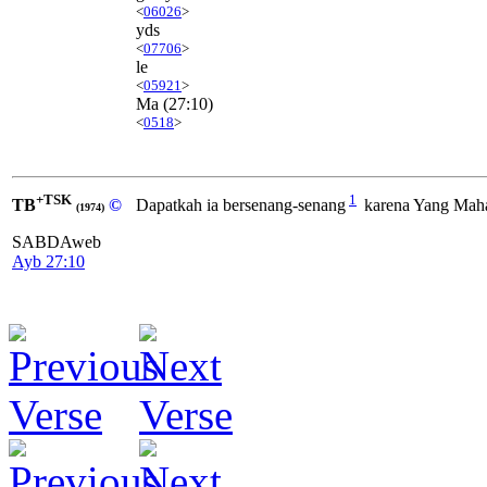
<
06026
>
yds
<
07706
>
le
<
05921
>
Ma
(27:10)
<
0518
>
+TSK
1
TB
©
Dapatkah ia bersenang-senang
karena Yang Mahak
(1974)
SABDAweb
Ayb 27:10