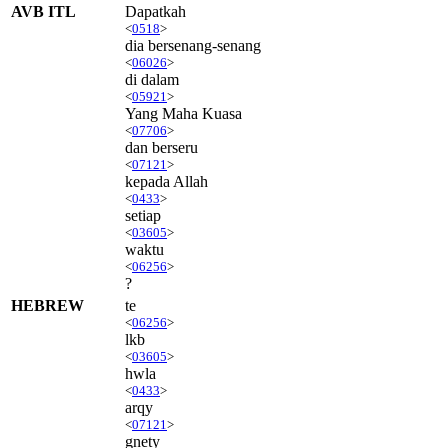
AVB ITL
Dapatkah
<
0518
>
dia bersenang-senang
<
06026
>
di dalam
<
05921
>
Yang Maha Kuasa
<
07706
>
dan berseru
<
07121
>
kepada Allah
<
0433
>
setiap
<
03605
>
waktu
<
06256
>
?
HEBREW
te
<
06256
>
lkb
<
03605
>
hwla
<
0433
>
arqy
<
07121
>
gnety