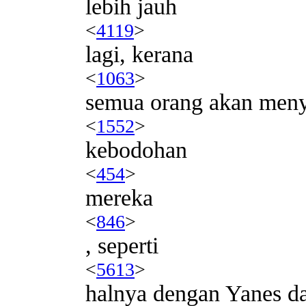
lebih jauh
<
4119
>
lagi, kerana
<
1063
>
semua orang akan meny
<
1552
>
kebodohan
<
454
>
mereka
<
846
>
, seperti
<
5613
>
halnya dengan Yanes d