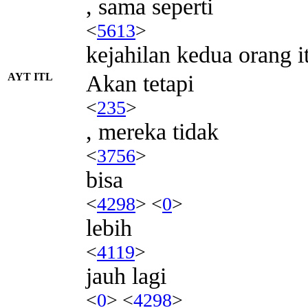
, sama seperti
<
5613
>
kejahilan kedua orang i
AYT ITL
Akan tetapi
<
235
>
, mereka tidak
<
3756
>
bisa
<
4298
> <
0
>
lebih
<
4119
>
jauh lagi
<
0
> <
4298
>