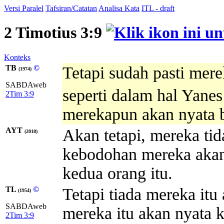
Versi Paralel
Tafsiran/Catatan
Analisa Kata
ITL - draft
2 Timotius 3:9
Konteks
TB
©
Tetapi sudah pasti mere
(1974)
SABDAweb
seperti dalam hal Yane
2Tim 3:9
merekapun akan nyata 
AYT
Akan tetapi, mereka tid
(2018)
kebodohan mereka akan 
kedua orang itu.
TL
©
Tetapi tiada mereka itu
(1954)
SABDAweb
mereka itu akan nyata k
2Tim 3:9