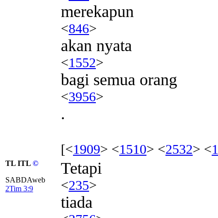
merekapun
<
846
>
akan nyata
<
1552
>
bagi semua orang
<
3956
>
.
[<
1909
> <
1510
> <
2532
> <
TL ITL
©
Tetapi
SABDAweb
<
235
>
2Tim 3:9
tiada