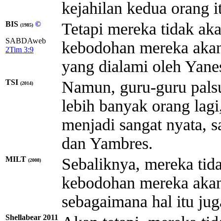
kejahilan kedua orang i
BIS
©
Tetapi mereka tidak ak
(1985)
SABDAweb
kebodohan mereka akan 
2Tim 3:9
yang dialami oleh Yane
TSI
Namun, guru-guru palsu
(2014)
lebih banyak orang lag
menjadi sangat nyata, s
dan Yambres.
MILT
Sebaliknya, mereka tida
(2008)
kebodohan mereka akan
sebagaimana hal itu juga
Shellabear 2011