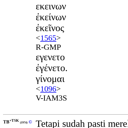
εκεινων
ἐκείνων
ἐκεῖνος
<
1565
>
R-GMP
εγενετο
ἐγένετο.
γίνομαι
<
1096
>
V-IAM3S
+TSK
Tetapi sudah pasti mere
TB
©
(1974)