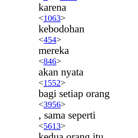
karena
<
1063
>
kebodohan
<
454
>
mereka
<
846
>
akan nyata
<
1552
>
bagi setiap orang
<
3956
>
, sama seperti
<
5613
>
kedua orang itu