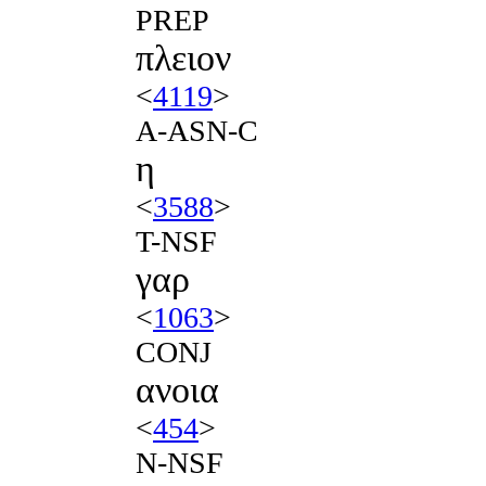
PREP
πλειον
<
4119
>
A-ASN-C
η
<
3588
>
T-NSF
γαρ
<
1063
>
CONJ
ανοια
<
454
>
N-NSF