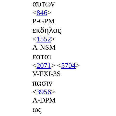
αυτων
<
846
>
P-GPM
εκδηλος
<
1552
>
A-NSM
εσται
<
2071
> <
5704
>
V-FXI-3S
πασιν
<
3956
>
A-DPM
ως