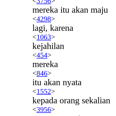
<
3756
>
mereka itu akan maju
<
4298
>
lagi, karena
<
1063
>
kejahilan
<
454
>
mereka
<
846
>
itu akan nyata
<
1552
>
kepada orang sekalian
<
3956
>