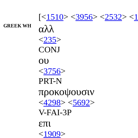
[<
1510
> <
3956
> <
2532
> <
GREEK WH
αλλ
<
235
>
CONJ
ου
<
3756
>
PRT-N
προκοψουσιν
<
4298
> <
5692
>
V-FAI-3P
επι
<
1909
>