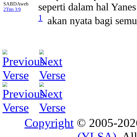
seperti dalam hal Yan
SABDAweb
2Tim 3:9
1
akan nyata bagi semu
Copyright
© 2005-20
(YLSA)
. Al