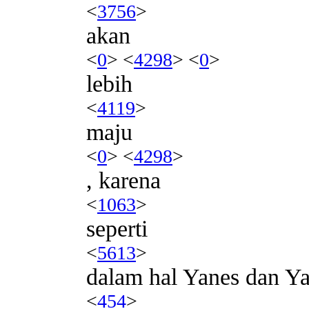
<
3756
>
akan
<
0
> <
4298
> <
0
>
lebih
<
4119
>
maju
<
0
> <
4298
>
, karena
<
1063
>
seperti
<
5613
>
dalam hal Yanes dan Y
<
454
>