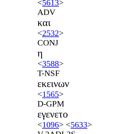
<
5613
>
ADV
και
<
2532
>
CONJ
η
<
3588
>
T-NSF
εκεινων
<
1565
>
D-GPM
εγενετο
<
1096
> <
5633
>