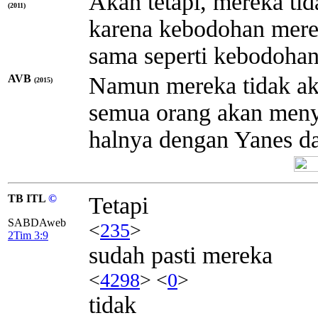
Akan tetapi, mereka tid
(2011)
karena kebodohan mere
sama seperti kebodoha
AVB
Namun mereka tidak aka
(2015)
semua orang akan meny
halnya dengan Yanes d
TB ITL
©
Tetapi
SABDAweb
<
235
>
2Tim 3:9
sudah pasti mereka
<
4298
> <
0
>
tidak