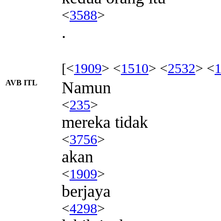
<
3588
>
.
[<
1909
> <
1510
> <
2532
> <
AVB ITL
Namun
<
235
>
mereka tidak
<
3756
>
akan
<
1909
>
berjaya
<
4298
>