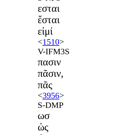
εσται
ἔσται
εἰμί
<
1510
>
V-IFM3S
πασιν
πᾶσιν,
πᾶς
<
3956
>
S-DMP
ωσ
ὡς