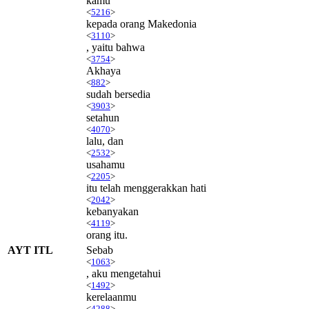
kamu
<
5216
>
kepada orang Makedonia
<
3110
>
, yaitu bahwa
<
3754
>
Akhaya
<
882
>
sudah bersedia
<
3903
>
setahun
<
4070
>
lalu, dan
<
2532
>
usahamu
<
2205
>
itu telah menggerakkan hati
<
2042
>
kebanyakan
<
4119
>
orang itu.
AYT ITL
Sebab
<
1063
>
, aku mengetahui
<
1492
>
kerelaanmu
<
4288
>