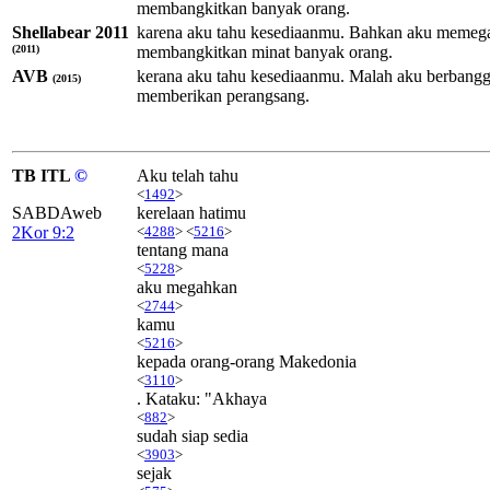
membangkitkan banyak orang.
Shellabear 2011
karena aku tahu kesediaanmu. Bahkan aku memega
(2011)
membangkitkan minat banyak orang.
AVB
kerana aku tahu kesediaanmu. Malah aku berbangg
(2015)
memberikan perangsang.
TB ITL
©
Aku telah tahu
<
1492
>
SABDAweb
kerelaan hatimu
2Kor 9:2
<
4288
> <
5216
>
tentang mana
<
5228
>
aku megahkan
<
2744
>
kamu
<
5216
>
kepada orang-orang Makedonia
<
3110
>
. Kataku: "Akhaya
<
882
>
sudah siap sedia
<
3903
>
sejak