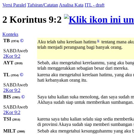
Versi Paralel
Tafsiran/Catatan
Analisa Kata
ITL - draft
2 Korintus 9:2
Konteks
TB
©
u
Aku telah tahu kerelaan hatimu
tentang mana ak
(1974)
telah menjadi perangsang bagi banyak orang.
SABDAweb
2Kor 9:2
AYT
Sebab, aku mengetahui kerelaanmu, yang aku ban
(2018)
telah menggerakkan sebagian besar dari mereka.
TL
©
karena aku mengetahui kerelaan hatimu, yang aku
(1954)
hati kebanyakan orang itu.
SABDAweb
2Kor 9:2
BIS
©
Saya tahu kalian suka menolong, dan saya sudah 
(1985)
Akhaya sudah siap untuk memberikan sumbangan. 
SABDAweb
2Kor 9:2
TSI
karena saya tahu kalian selalu siap sedia membe
(2014)
di provinsi Akaya sudah siap memberi sumbangan se
MILT
Sebab aku mengetahui kesungguhanmu yang aku ba
(2008)