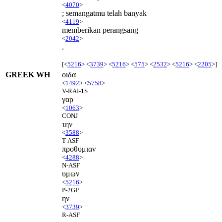
<
4070
>
; semangatmu telah banyak
<
4119
>
memberikan perangsang
<
2042
>
.
[<
5216
> <
3739
> <
5216
> <
575
> <
2532
> <
5216
> <
2205
>]
GREEK WH
οιδα
<
1492
> <
5758
>
V-RAI-1S
γαρ
<
1063
>
CONJ
την
<
3588
>
T-ASF
προθυμιαν
<
4288
>
N-ASF
υμων
<
5216
>
P-2GP
ην
<
3739
>
R-ASF