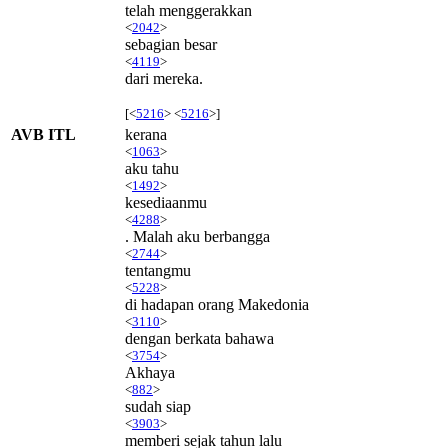
telah menggerakkan
<
2042
>
sebagian besar
<
4119
>
dari mereka.
[<
5216
> <
5216
>]
AVB ITL
kerana
<
1063
>
aku tahu
<
1492
>
kesediaanmu
<
4288
>
. Malah aku berbangga
<
2744
>
tentangmu
<
5228
>
di hadapan orang Makedonia
<
3110
>
dengan berkata bahawa
<
3754
>
Akhaya
<
882
>
sudah siap
<
3903
>
memberi sejak tahun lalu