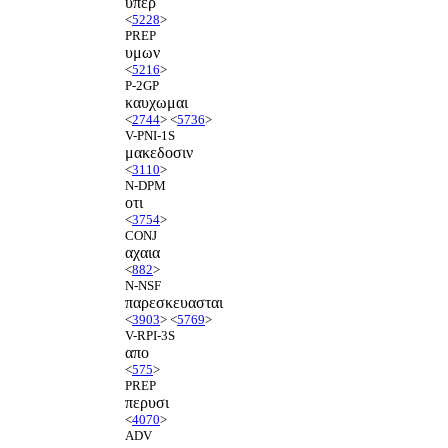
υπερ
<
5228
>
PREP
υμων
<
5216
>
P-2GP
καυχωμαι
<
2744
> <
5736
>
V-PNI-1S
μακεδοσιν
<
3110
>
N-DPM
οτι
<
3754
>
CONJ
αχαια
<
882
>
N-NSF
παρεσκευασται
<
3903
> <
5769
>
V-RPI-3S
απο
<
575
>
PREP
περυσι
<
4070
>
ADV