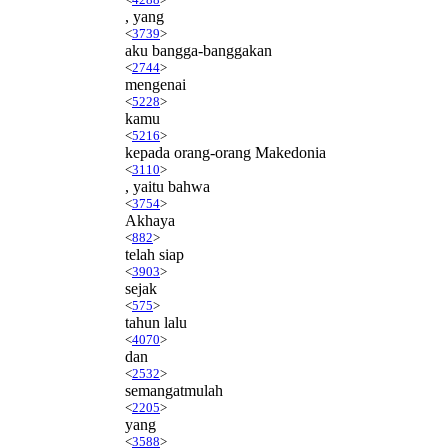
, yang
<
3739
>
aku bangga-banggakan
<
2744
>
mengenai
<
5228
>
kamu
<
5216
>
kepada orang-orang Makedonia
<
3110
>
, yaitu bahwa
<
3754
>
Akhaya
<
882
>
telah siap
<
3903
>
sejak
<
575
>
tahun lalu
<
4070
>
dan
<
2532
>
semangatmulah
<
2205
>
yang
<
3588
>