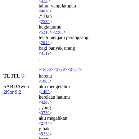
<
575
>
tahun yang lampau
<
4070
>
." Dan
<
2532
>
kegiatanmu
<
5216
> <
2205
>
telah menjadi perangsang
<
2042
>
bagi banyak orang
<
4119
>
.
[<
1063
> <
3739
> <
3754
>]
TL ITL
©
karena
<
1063
>
SABDAweb
aku mengetahui
2Kor 9:2
<
1492
>
kerelaan hatimu
<
4288
>
, yang
<
3739
>
aku megahkan
<
2744
>
pihak
<
5228
>