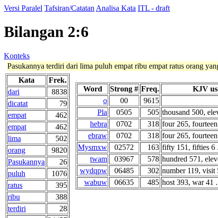
Versi Paralel
Tafsiran/Catatan
Analisa Kata
ITL - draft
Bilangan 2:6
Konteks
Pasukannya terdiri dari lima puluh empat ribu empat ratus orang yang
Kata
Frek.
Word
Strong #
Freq.
KJV us
dari
8838
o
00
9615
dicatat
79
Pla
0505
505
thousand 500, ele
empat
462
hebra
0702
318
four 265, fourteen 
empat
462
ebraw
0702
318
four 265, fourteen 
lima
502
Mysmxw
02572
163
fifty 151, fifties 6 .
orang
9820
twam
03967
578
hundred 571, elev
Pasukannya
26
wydqpw
06485
302
number 119, visit 5
puluh
1076
wabuw
06635
485
host 393, war 41 .
ratus
395
ribu
388
terdiri
28