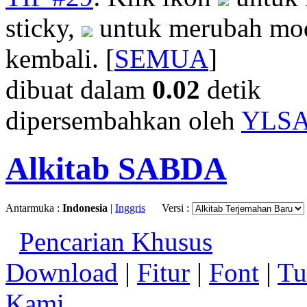
sticky,
untuk merubah mod
kembali. [
SEMUA
]
dibuat dalam
0.02
detik
dipersembahkan oleh
YLS
Alkitab SABDA
Antarmuka :
Indonesia
|
Inggris
Versi :
Pencarian Khusus
Download
|
Fitur
|
Font
|
Tu
Kami