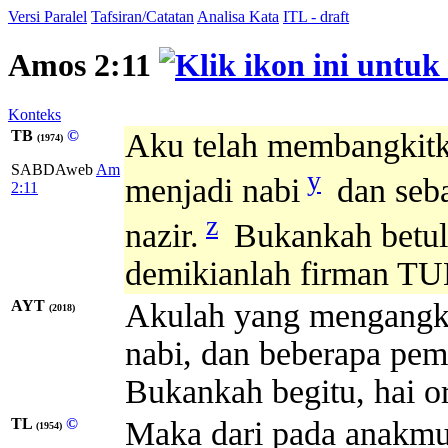
Versi Paralel
Tafsiran/Catatan
Analisa Kata
ITL - draft
Amos 2:11
Konteks
TB
©
Aku telah membangkitk
(1974)
SABDAweb
Am
y
menjadi nabi
dan seba
2:11
z
nazir.
Bukankah betul-b
demikianlah firman T
AYT
Akulah yang mengangk
(2018)
nabi, dan beberapa pe
Bukankah begitu, hai 
TL
©
Maka dari pada anakmu 
(1954)