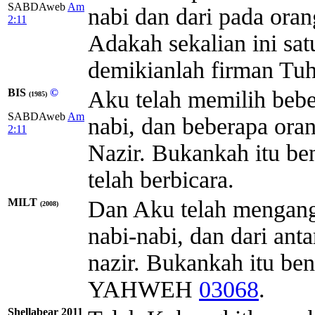
SABDAweb
Am
nabi dan dari pada ora
2:11
Adakah sekalian ini sat
demikianlah firman Tuh
BIS
©
Aku telah memilih beb
(1985)
SABDAweb
Am
nabi, dan beberapa or
2:11
Nazir. Bukankah itu be
telah berbicara.
MILT
Dan Aku telah mengangk
(2008)
nabi-nabi, dan dari an
nazir. Bukankah itu ben
YAHWEH
03068
.
Shellabear 2011