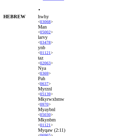
.
HEBREW
hwhy
<
03068
>
Man
<
05002
>
larvy
<
03478
>
ynb
<
01121
>
taz
<
02063
>
Nya
<
0369
>
Pah
<
0637
>
Myrznl
<
05139
>
Mkyrwxbmw
<
0970
>
Myaybnl
<
05030
>
Mkynbm
<
01121
>
Myqaw
(2:11)
<
06965
>