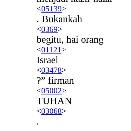
<
05139
>
. Bukankah
<
0369
>
begitu, hai orang
<
01121
>
Israel
<
03478
>
?” firman
<
05002
>
TUHAN
<
03068
>
.