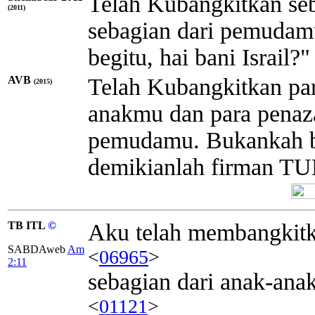
Telah Kubangkitkan seb
(2011)
sebagian dari pemudamu
begitu, hai bani Israi
AVB
Telah Kubangkitkan par
(2015)
anakmu dan para penaza
pemudamu. Bukankah bet
demikianlah firman T
TB ITL
©
Aku telah membangkit
SABDAweb
Am
<
06965
>
2:11
sebagian dari anak-an
<
01121
>