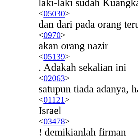
laki-laki sudah Kuangk
<
05030
>
dan dari pada orang t
<
0970
>
akan orang nazir
<
05139
>
. Adakah sekalian ini
<
02063
>
satupun tiada adanya, h
<
01121
>
Israel
<
03478
>
! demikianlah firman