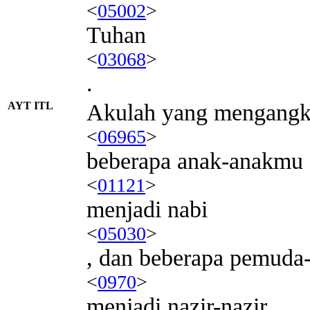
<
05002
>
Tuhan
<
03068
>
.
AYT ITL
Akulah yang mengangk
<
06965
>
beberapa anak-anakmu
<
01121
>
menjadi nabi
<
05030
>
, dan beberapa pemud
<
0970
>
menjadi nazir-nazir