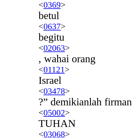
<
0369
>
betul
<
0637
>
begitu
<
02063
>
, wahai orang
<
01121
>
Israel
<
03478
>
?” demikianlah firman
<
05002
>
TUHAN
<
03068
>