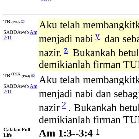
TB
©
Aku telah membangkitk
(1974)
SABDAweb
Am
y
menjadi nabi
dan seba
2:11
z
nazir.
Bukankah betul-b
demikianlah firman T
+TSK
TB
©
Aku telah membangkit
(1974)
SABDAweb
Am
menjadi nabi dan sebag
2:11
2
nazir
. Bukankah betul
demikianlah firman T
Catatan Full
1
Am 1:3--3:4
Life