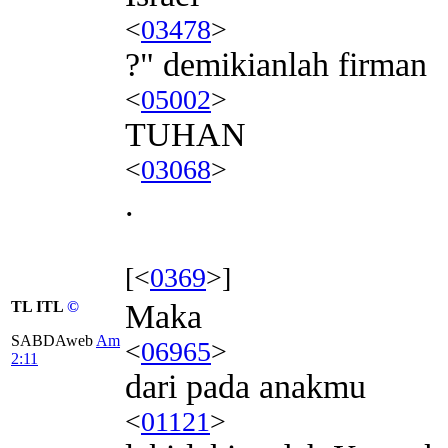
<
03478
>
?" demikianlah firman
<
05002
>
TUHAN
<
03068
>
.
[<
0369
>]
TL ITL
©
Maka
SABDAweb
Am
<
06965
>
2:11
dari pada anakmu
<
01121
>