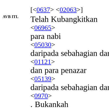
[<
0637
> <
02063
>]
AVB ITL
Telah Kubangkitkan
<
06965
>
para nabi
<
05030
>
daripada sebahagian d
<
01121
>
dan para penazar
<
05139
>
daripada sebahagian d
<
0970
>
. Bukankah