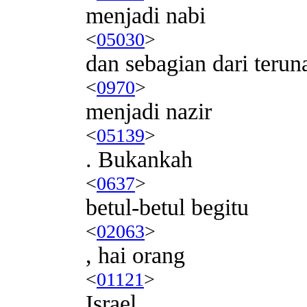
menjadi nabi
<
05030
>
dan sebagian dari teru
<
0970
>
menjadi nazir
<
05139
>
. Bukankah
<
0637
>
betul-betul begitu
<
02063
>
, hai orang
<
01121
>
Israel