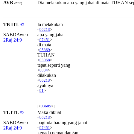
AVB
Dia melakukan apa yang jahat di mata TUHAN sepe
(2015)
TB ITL
©
Ia melakukan
<
06213
>
SABDAweb
apa yang jahat
2Raj 24:9
<
07451
>
di mata
<
05869
>
TUHAN
<
03068
>
tepat seperti yang
<
0834
>
dilakukan
<
06213
>
ayahnya
<
01
>
.
[<
03605
>]
TL ITL
©
Maka dibuat
<
06213
>
SABDAweb
baginda barang yang jahat
2Raj 24:9
<
07451
>
kepada pemandangan