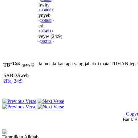
hwhy
<
03068
>
ynyeb
<
05869
>
erh
<
07451
>
veyw
(24:9)
<
06213
>
+TSK
Ia melakukan apa yang jahat di mata TUHAN tepat
TB
©
(1974)
SABDAweb
2Raj 24:9
Copyr
Bank BC
Tampilkan Alkitab