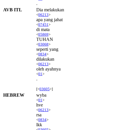
.
AVB ITL
Dia melakukan
<
06213
>
apa yang jahat
<
07451
>
di mata
<
05869
>
TUHAN
<
03068
>
seperti yang
<
0834
>
dilakukan
<
06213
>
oleh ayahnya
<
01
>
.
[<
03605
>]
HEBREW
wyba
<
01
>
hve
<
06213
>
rsa
<
0834
>
lkk
<
03605
>