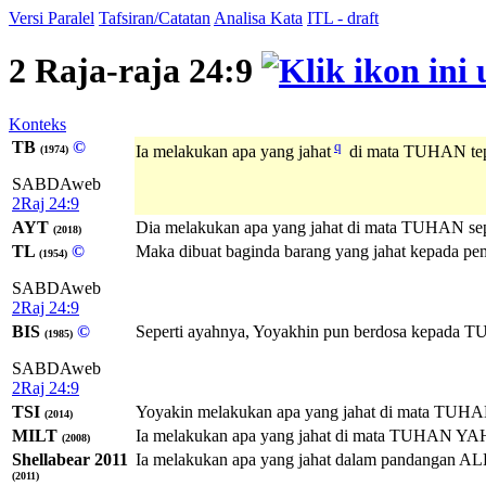
Versi Paralel
Tafsiran/Catatan
Analisa Kata
ITL - draft
2 Raja-raja 24:9
Konteks
TB
©
q
Ia melakukan apa yang jahat
di mata TUHAN tepa
(1974)
SABDAweb
2Raj 24:9
AYT
Dia melakukan apa yang jahat di mata TUHAN sep
(2018)
TL
©
Maka dibuat baginda barang yang jahat kepada pe
(1954)
SABDAweb
2Raj 24:9
BIS
©
Seperti ayahnya, Yoyakhin pun berdosa kepada 
(1985)
SABDAweb
2Raj 24:9
TSI
Yoyakin melakukan apa yang jahat di mata TUHAN
(2014)
MILT
Ia melakukan apa yang jahat di mata
TUHAN
YA
(2008)
Shellabear 2011
Ia melakukan apa yang jahat dalam pandangan AL
(2011)