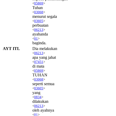
<
05869
>
Tuhan
<
03068
>
menurut segala
<
03605
>
perbuatan
<
06213
>
ayahanda
<
01
>
baginda.
AYT ITL
Dia melakukan
<
06213
>
apa yang jahat
<
07451
>
di mata
<
05869
>
TUHAN
<
03068
>
seperti semua
<
03605
>
yang
<
0834
>
dilakukan
<
06213
>
oleh ayahnya
<
01
>