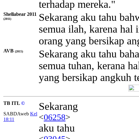
terhadap mereka."
Shellabear 2011
Sekarang aku tahu bah
(2011)
semua ilah, karena hal 
orang yang bersikap ang
AVB
Sekarang aku tahu bah
(2015)
semua tuhan, kerana ha
yang bersikap angkuh te
TB ITL
©
Sekarang
SABDAweb
Kel
<
06258
>
18:11
aku tahu
<
03045
>