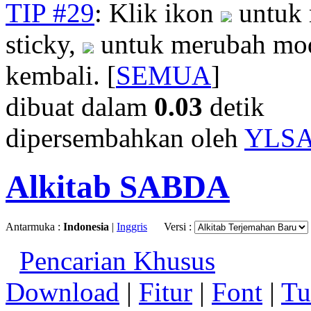
TIP #29
: Klik ikon
untuk 
sticky,
untuk merubah mod
kembali. [
SEMUA
]
dibuat dalam
0.03
detik
dipersembahkan oleh
YLS
Alkitab SABDA
Antarmuka :
Indonesia
|
Inggris
Versi :
Pencarian Khusus
Download
|
Fitur
|
Font
|
Tu