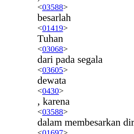
<
03588
>
besarlah
<
01419
>
Tuhan
<
03068
>
dari pada segala
<
03605
>
dewata
<
0430
>
, karena
<
03588
>
dalam membesarkan dir
<
01697
>