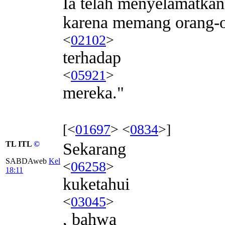
Ia telah menyelamatkan 
karena memang orang-or
<
02102
>
terhadap
<
05921
>
mereka."
[<
01697
> <
0834
>]
TL ITL
©
Sekarang
SABDAweb
Kel
<
06258
>
18:11
kuketahui
<
03045
>
, bahwa