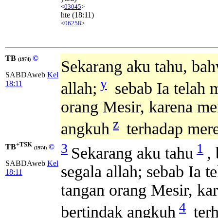
<
03045
>
hte
(18:11)
<
06258
>
TB
©
(1974)
Sekarang aku tahu, ba
SABDAweb
Kel
y
18:11
allah;
sebab Ia telah 
orang Mesir, karena me
z
angkuh
terhadap mere
+TSK
3
1
TB
©
Sekarang aku tahu
,
(1974)
SABDAweb
Kel
segala allah; sebab Ia 
18:11
tangan orang Mesir, ka
4
bertindak angkuh
ter