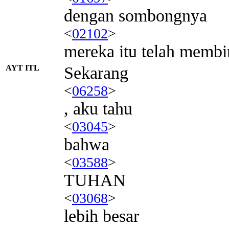
dengan sombongnya
<
02102
>
mereka itu telah membin
AYT ITL
Sekarang
<
06258
>
, aku tahu
<
03045
>
bahwa
<
03588
>
TUHAN
<
03068
>
lebih besar