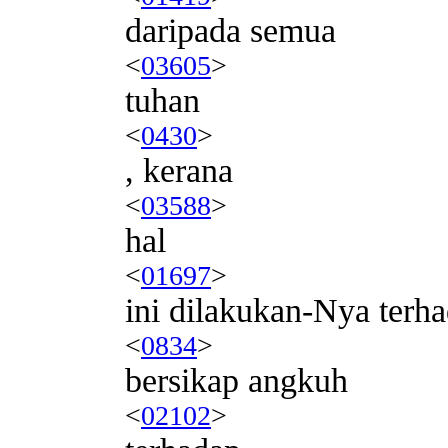
daripada semua
<
03605
>
tuhan
<
0430
>
, kerana
<
03588
>
hal
<
01697
>
ini dilakukan-Nya terh
<
0834
>
bersikap angkuh
<
02102
>