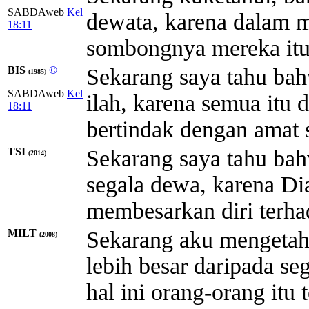
SABDAweb
Kel
dewata, karena dalam 
18:11
sombongnya mereka itu 
BIS
©
Sekarang saya tahu ba
(1985)
SABDAweb
Kel
ilah, karena semua itu 
18:11
bertindak dengan amat 
TSI
Sekarang saya tahu ba
(2014)
segala dewa, karena D
membesarkan diri terha
MILT
Sekarang aku mengeta
(2008)
lebih besar daripada se
hal ini orang-orang itu