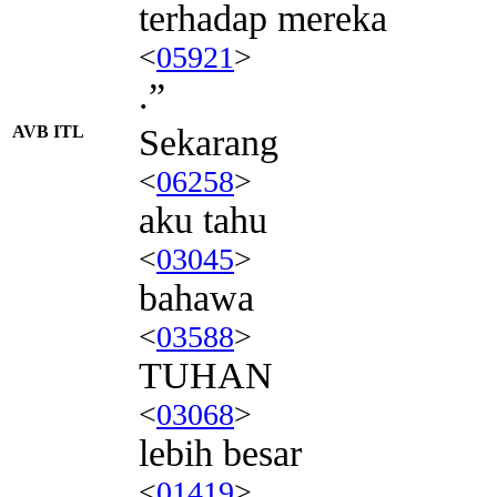
terhadap mereka
<
05921
>
.”
AVB ITL
Sekarang
<
06258
>
aku tahu
<
03045
>
bahawa
<
03588
>
TUHAN
<
03068
>
lebih besar
<
01419
>