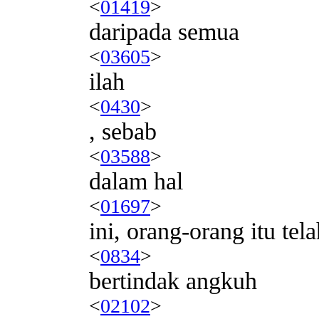
<
01419
>
daripada semua
<
03605
>
ilah
<
0430
>
, sebab
<
03588
>
dalam hal
<
01697
>
ini, orang-orang itu tel
<
0834
>
bertindak angkuh
<
02102
>