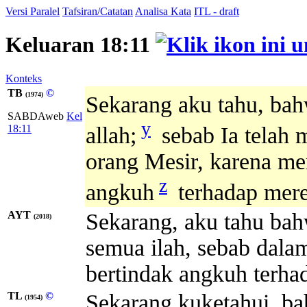
Versi Paralel
Tafsiran/Catatan
Analisa Kata
ITL - draft
Keluaran 18:11
Konteks
TB
©
(1974)
Sekarang aku tahu, ba
SABDAweb
Kel
y
18:11
allah;
sebab Ia telah 
orang Mesir, karena me
z
angkuh
terhadap mere
AYT
Sekarang, aku tahu ba
(2018)
semua ilah, sebab dalam 
bertindak angkuh terha
TL
©
Sekarang kuketahui, ba
(1954)