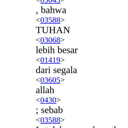
, bahwa
<
03588
>
TUHAN
<
03068
>
lebih besar
<
01419
>
dari segala
<
03605
>
allah
<
0430
>
; sebab
<
03588
>