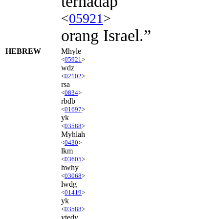
terhadap
<
05921
>
orang Israel.”
HEBREW
Mhyle
<
05921
>
wdz
<
02102
>
rsa
<
0834
>
rbdb
<
01697
>
yk
<
03588
>
Myhlah
<
0430
>
lkm
<
03605
>
hwhy
<
03068
>
lwdg
<
01419
>
yk
<
03588
>
ytedy