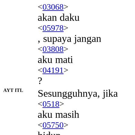
<
03068
>
akan daku
<
05978
>
, supaya jangan
<
03808
>
aku mati
<
04191
>
?
AYT ITL
Sesungguhnya, jika
<
0518
>
aku masih
<
05750
>