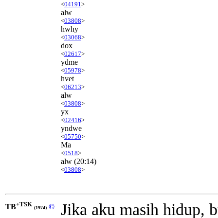
<
04191
>
alw
<
03808
>
hwhy
<
03068
>
dox
<
02617
>
ydme
<
05978
>
hvet
<
06213
>
alw
<
03808
>
yx
<
02416
>
yndwe
<
05750
>
Ma
<
0518
>
alw
(20:14)
<
03808
>
+TSK
Jika aku masih hidup,
TB
©
(1974)