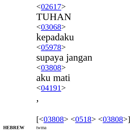
<
02617
>
TUHAN
<
03068
>
kepadaku
<
05978
>
supaya jangan
<
03808
>
aku mati
<
04191
>
,
[<
03808
> <
0518
> <
03808
>
HEBREW
twma