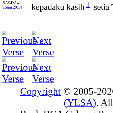
1
SABDAweb
kepadaku kasih
setia
1Sam 20:14
Copyright
© 2005-20
(YLSA)
. Al