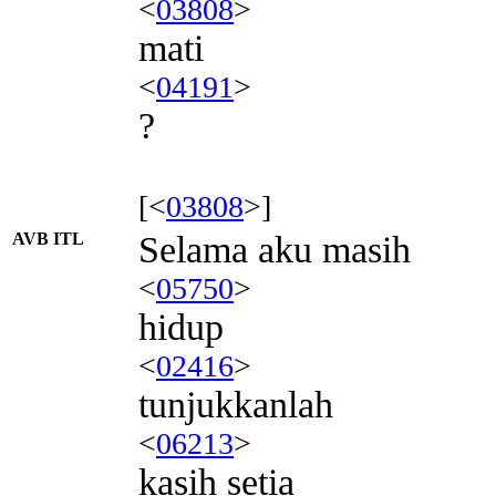
<
03808
>
mati
<
04191
>
?
[<
03808
>]
AVB ITL
Selama aku masih
<
05750
>
hidup
<
02416
>
tunjukkanlah
<
06213
>
kasih setia