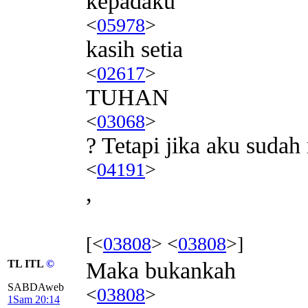
kepadaku
<
05978
>
kasih setia
<
02617
>
TUHAN
<
03068
>
? Tetapi jika aku sudah
<
04191
>
,
[<
03808
> <
03808
>]
TL ITL
©
Maka bukankah
SABDAweb
<
03808
>
1Sam 20:14