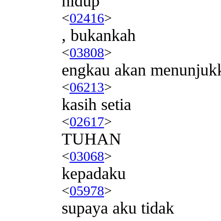
hidup
<
02416
>
, bukankah
<
03808
>
engkau akan menunjuk
<
06213
>
kasih setia
<
02617
>
TUHAN
<
03068
>
kepadaku
<
05978
>
supaya aku tidak