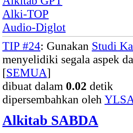
Alkitab GPT
Alki-TOP
Audio-Diglot
TIP #24
: Gunakan
Studi K
menyelidiki segala aspek dar
[
SEMUA
]
dibuat dalam
0.02
detik
dipersembahkan oleh
YLS
Alkitab SABDA