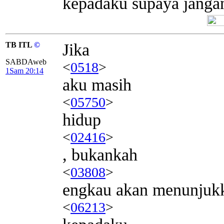
kepadaku supaya jangan
TB ITL
©
Jika
SABDAweb
<
0518
>
1Sam 20:14
aku masih
<
05750
>
hidup
<
02416
>
, bukankah
<
03808
>
engkau akan menunjuk
<
06213
>