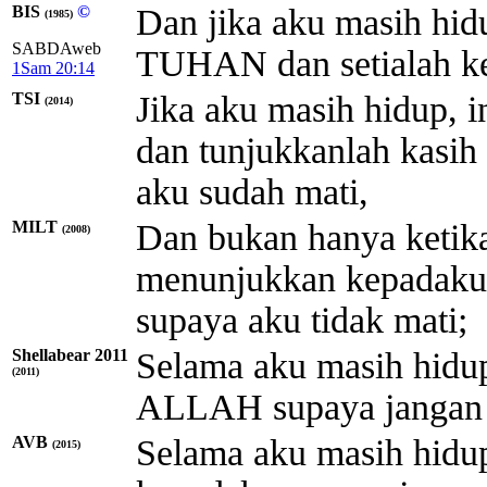
BIS
©
Dan jika aku masih hidu
(1985)
SABDAweb
TUHAN dan setialah kep
1Sam 20:14
TSI
Jika aku masih hidup, i
(2014)
dan tunjukkanlah kasih
aku sudah mati,
MILT
Dan bukan hanya ketika
(2008)
menunjukkan kepadaku
supaya aku tidak mati;
Shellabear 2011
Selama aku masih hidu
(2011)
ALLAH supaya jangan 
AVB
Selama aku masih hidu
(2015)