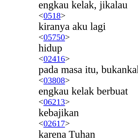
engkau kelak, jikalau
<
0518
>
kiranya aku lagi
<
05750
>
hidup
<
02416
>
pada masa itu, bukanka
<
03808
>
engkau kelak berbuat
<
06213
>
kebajikan
<
02617
>
karena Tuhan