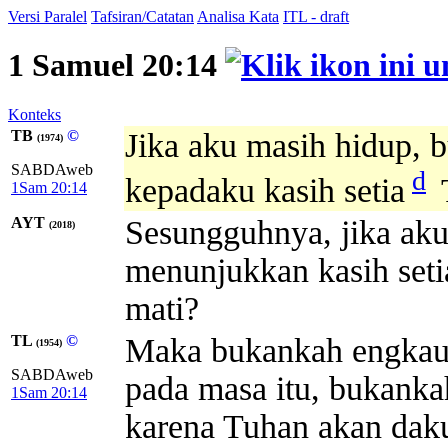
Versi Paralel
Tafsiran/Catatan
Analisa Kata
ITL - draft
1 Samuel 20:14
Konteks
TB
©
Jika aku masih hidup,
(1974)
SABDAweb
d
kepadaku kasih setia
1Sam 20:14
AYT
Sesungguhnya, jika ak
(2018)
menunjukkan kasih set
mati?
TL
©
Maka bukankah engkau k
(1954)
SABDAweb
pada masa itu, bukanka
1Sam 20:14
karena Tuhan akan daku