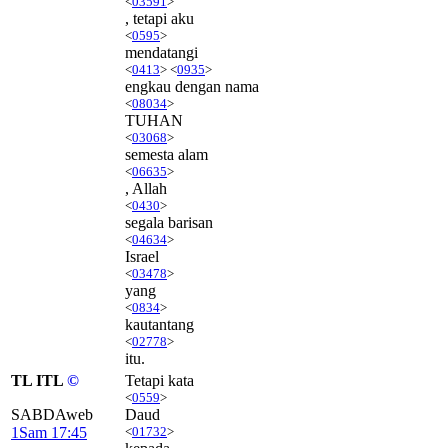
<
03591
>
, tetapi aku
<
0595
>
mendatangi
<
0413
> <
0935
>
engkau dengan nama
<
08034
>
TUHAN
<
03068
>
semesta alam
<
06635
>
, Allah
<
0430
>
segala barisan
<
04634
>
Israel
<
03478
>
yang
<
0834
>
kautantang
<
02778
>
itu.
TL ITL
©
Tetapi kata
<
0559
>
SABDAweb
Daud
1Sam 17:45
<
01732
>