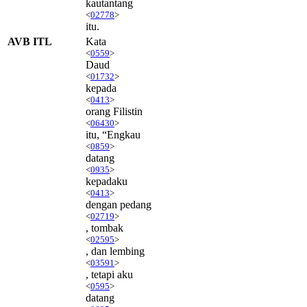
kautantang
<
02778
>
itu.
AVB ITL
Kata
<
0559
>
Daud
<
01732
>
kepada
<
0413
>
orang Filistin
<
06430
>
itu, “Engkau
<
0859
>
datang
<
0935
>
kepadaku
<
0413
>
dengan pedang
<
02719
>
, tombak
<
02595
>
, dan lembing
<
03591
>
, tetapi aku
<
0595
>
datang