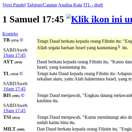
Versi Paralel
Tafsiran/Catatan
Analisa Kata
ITL - draft
1 Samuel 17:45
Konteks
TB
©
Tetapi Daud berkata kepada orang Filistin itu: "
(1974)
b
Allah segala barisan Israel yang kautantang
itu.
SABDAweb
1Sam 17:45
AYT
Daud berkata kepada orang Filistin itu, “Kamu d
(2018)
Israel, yang kautantang itu.
TL
©
Tetapi kata Daud kepada orang Filistin itu: Adap
(1954)
sekalian alam, yaitu Alah balatentara Israel, yang te
SABDAweb
1Sam 17:45
BIS
©
Tetapi Daud menjawab, "Engkau datang melawank
(1985)
kauhina itu.
SABDAweb
1Sam 17:45
TSI
Tetapi Daud menjawab, “Kamu mendatangi aku den
(2014)
sudah kamu hina itu.
MILT
Dan Daud berkata kepada orang Filistin itu, "E
(2008)