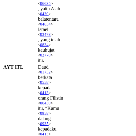
<
06635
>
, yaitu Alah
<
0430
>
balatentara
<
04634
>
Israel
<
03478
>
, yang telah
<
0834
>
kauhujat
<
02778
>
itu.
AYT ITL
Daud
<
01732
>
berkata
<
0559
>
kepada
<
0413
>
orang Filistin
<
06430
>
itu, “Kamu
<
0859
>
datang
<
0935
>
kepadaku
<
0413
>