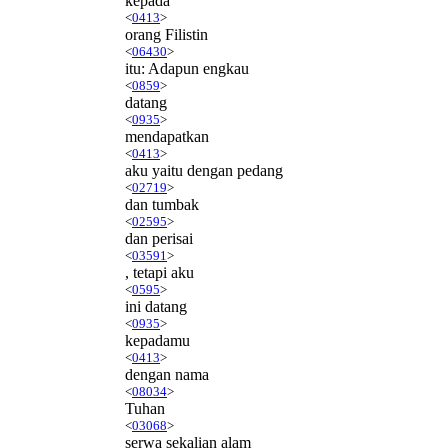
kepada
<
0413
>
orang Filistin
<
06430
>
itu: Adapun engkau
<
0859
>
datang
<
0935
>
mendapatkan
<
0413
>
aku yaitu dengan pedang
<
02719
>
dan tumbak
<
02595
>
dan perisai
<
03591
>
, tetapi aku
<
0595
>
ini datang
<
0935
>
kepadamu
<
0413
>
dengan nama
<
08034
>
Tuhan
<
03068
>
serwa sekalian alam