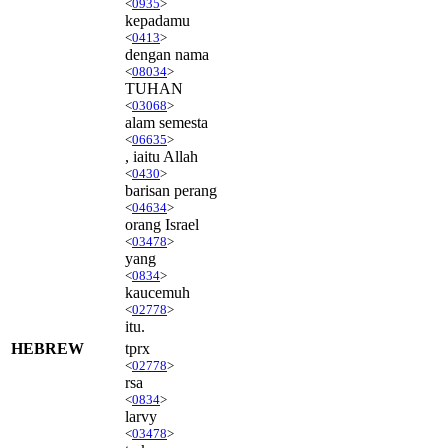
<
0935
>
kepadamu
<
0413
>
dengan nama
<
08034
>
TUHAN
<
03068
>
alam semesta
<
06635
>
, iaitu Allah
<
0430
>
barisan perang
<
04634
>
orang Israel
<
03478
>
yang
<
0834
>
kaucemuh
<
02778
>
itu.
HEBREW
tprx
<
02778
>
rsa
<
0834
>
larvy
<
03478
>