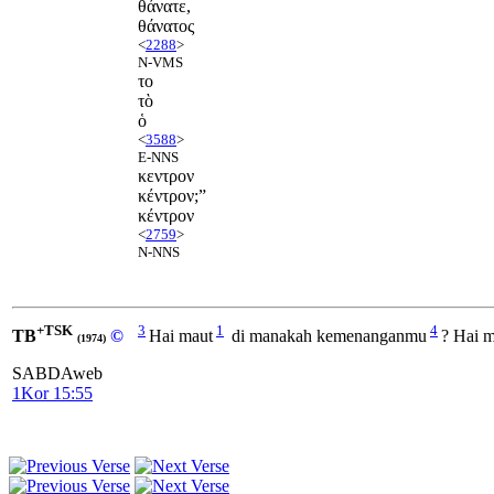
θάνατε,
θάνατος
<
2288
>
N-VMS
το
τὸ
ὁ
<
3588
>
E-NNS
κεντρον
κέντρον;”
κέντρον
<
2759
>
N-NNS
+TSK
3
1
4
TB
©
Hai maut
di manakah kemenanganmu
? Hai 
(1974)
SABDAweb
1Kor 15:55