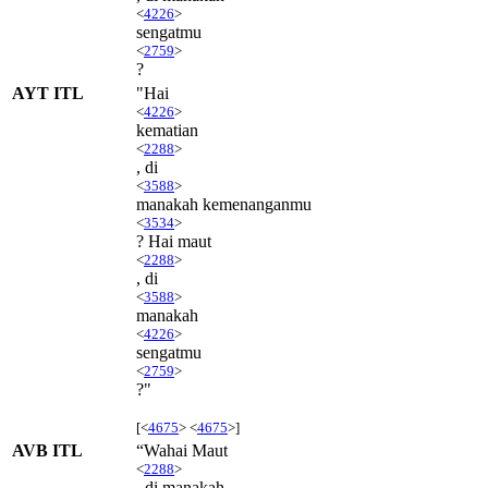
<
4226
>
sengatmu
<
2759
>
?
AYT ITL
"Hai
<
4226
>
kematian
<
2288
>
, di
<
3588
>
manakah kemenanganmu
<
3534
>
? Hai maut
<
2288
>
, di
<
3588
>
manakah
<
4226
>
sengatmu
<
2759
>
?"
[<
4675
> <
4675
>]
AVB ITL
“Wahai Maut
<
2288
>
, di manakah