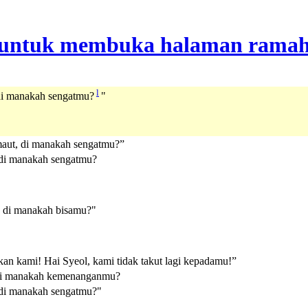
l
di manakah sengatmu?
"
aut, di manakah sengatmu?”
di manakah sengatmu?
 di manakah bisamu?"
kan kami! Hai Syeol, kami tidak takut lagi kepadamu!”
 di manakah kemenanganmu?
di manakah sengatmu?"