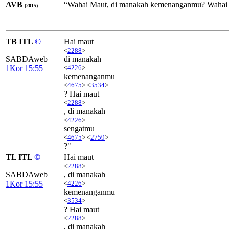
AVB
“Wahai Maut, di manakah kemenanganmu? Wahai 
(2015)
TB ITL
©
Hai maut
<
2288
>
SABDAweb
di manakah
1Kor 15:55
<
4226
>
kemenanganmu
<
4675
> <
3534
>
? Hai maut
<
2288
>
, di manakah
<
4226
>
sengatmu
<
4675
> <
2759
>
?"
TL ITL
©
Hai maut
<
2288
>
SABDAweb
, di manakah
1Kor 15:55
<
4226
>
kemenanganmu
<
3534
>
? Hai maut
<
2288
>
, di manakah