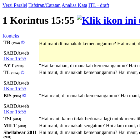
Versi Paralel
Tafsiran/Catatan
Analisa Kata
ITL - draft
1 Korintus 15:55
Konteks
TB
©
Hai maut di manakah kemenanganmu? Hai maut, 
(1974)
SABDAweb
1Kor 15:55
AYT
“Hai kematian, di manakah kemenanganmu? Hai m
(2018)
TL
©
Hai maut, di manakah kemenanganmu? Hai maut, 
(1954)
SABDAweb
1Kor 15:55
BIS
©
"Hai maut, di manakah kemenanganmu? Hai maut,
(1985)
SABDAweb
1Kor 15:55
TSI
“Hai maut, kamu tidak berkuasa lagi untuk memati
(2014)
MILT
Hai maut, di manakah sengatmu? Hai alam maut,
(2008)
Shellabear 2011
Hai maut, di manakah kemenanganmu? Hai maut, 
(2011)