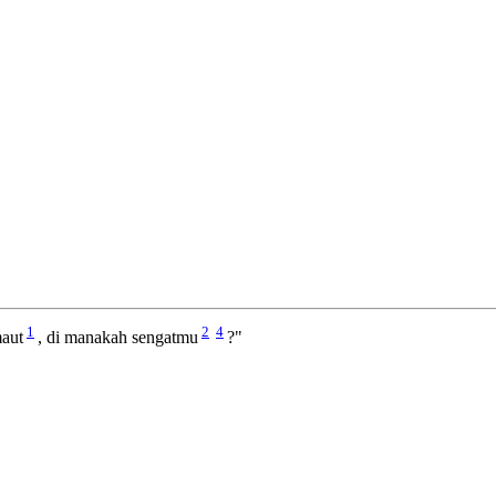
1
2
4
maut
, di manakah sengatmu
?"