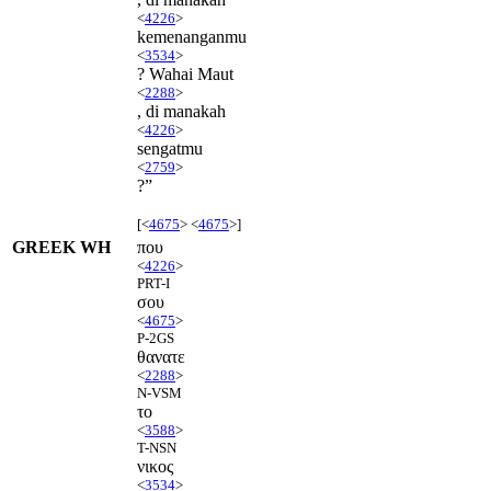
<
4226
>
kemenanganmu
<
3534
>
? Wahai Maut
<
2288
>
, di manakah
<
4226
>
sengatmu
<
2759
>
?”
[<
4675
> <
4675
>]
GREEK WH
που
<
4226
>
PRT-I
σου
<
4675
>
P-2GS
θανατε
<
2288
>
N-VSM
το
<
3588
>
T-NSN
νικος
<
3534
>