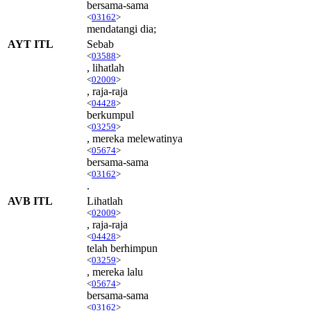
bersama-sama
<
03162
>
mendatangi dia;
AYT ITL
Sebab
<
03588
>
, lihatlah
<
02009
>
, raja-raja
<
04428
>
berkumpul
<
03259
>
, mereka melewatinya
<
05674
>
bersama-sama
<
03162
>
.
AVB ITL
Lihatlah
<
02009
>
, raja-raja
<
04428
>
telah berhimpun
<
03259
>
, mereka lalu
<
05674
>
bersama-sama
<
03162
>