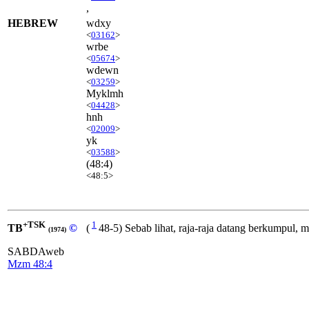
,
HEBREW
wdxy
<
03162
>
wrbe
<
05674
>
wdewn
<
03259
>
Myklmh
<
04428
>
hnh
<
02009
>
yk
<
03588
>
(48:4)
<48:5>
+TSK
1
TB
©
(
48-5) Sebab lihat, raja-raja datang berkumpul, 
(1974)
SABDAweb
Mzm 48:4