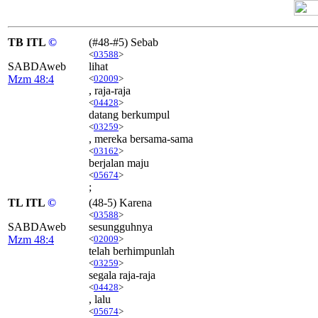
TB ITL
©
(#48-#5) Sebab
<
03588
>
SABDAweb
lihat
Mzm 48:4
<
02009
>
, raja-raja
<
04428
>
datang berkumpul
<
03259
>
, mereka bersama-sama
<
03162
>
berjalan maju
<
05674
>
;
TL ITL
©
(48-5) Karena
<
03588
>
SABDAweb
sesungguhnya
Mzm 48:4
<
02009
>
telah berhimpunlah
<
03259
>
segala raja-raja
<
04428
>
, lalu
<
05674
>