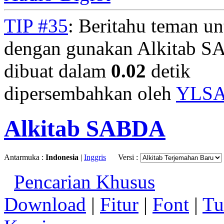
TIP #35
: Beritahu teman u
dengan gunakan Alkitab S
dibuat dalam
0.02
detik
dipersembahkan oleh
YLS
Alkitab SABDA
Antarmuka :
Indonesia
|
Inggris
Versi :
Pencarian Khusus
Download
|
Fitur
|
Font
|
Tu