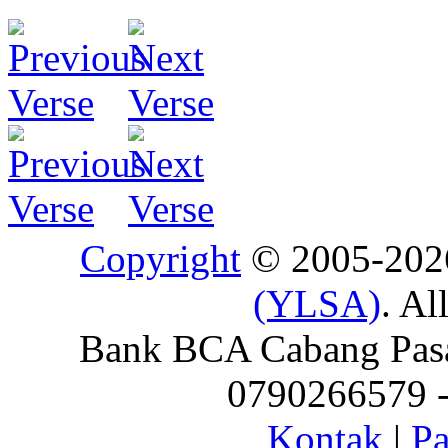
Copyright
© 2005-20
(YLSA)
. Al
Bank BCA Cabang Pasar
0790266579 - 
Kontak
|
Pa