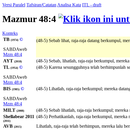
Versi Paralel
Tafsiran/Catatan
Analisa Kata
ITL - draft
Mazmur 48:4
Konteks
TB
©
(48-5) Sebab lihat, raja-raja datang berkumpul, m
(1974)
SABDAweb
Mzm 48:4
AYT
(48-5) Sebab, lihatlah, raja-raja berkumpul, mere
(2018)
TL
©
(48-5) Karena sesungguhnya telah berhimpunlah seg
(1954)
SABDAweb
Mzm 48:4
BIS
©
(48-5) Lihatlah, raja-raja berkumpul; mereka data
(1985)
SABDAweb
Mzm 48:4
MILT
(48-5) Sebab lihatlah, raja-raja berkumpul; merek
(2008)
Shellabear 2011
(48-5) Perhatikanlah, raja-raja berkumpul, mereka
(2011)
AVB
Lihatlah, raja-raja telah berhimpun, mereka lalu b
(2015)