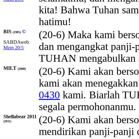
kita! Bahwa Tuhan sam
hatimu!
BIS
©
(20-6) Maka kami bers
(1985)
SABDAweb
dan mengangkat panji-p
Mzm 20:5
TUHAN mengabulkan s
MILT
(20-6) Kami akan berso
(2008)
kami akan menegakkan
0430
kami. Biarlah
TU
segala permohonanmu.
Shellabear 2011
(20-6) Kami akan bers
(2011)
mendirikan panji-panji