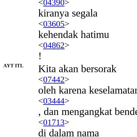
<
04390
>
kiranya segala
<
03605
>
kehendak hatimu
<
04862
>
!
AYT ITL
Kita akan bersorak
<
07442
>
oleh karena keselamat
<
03444
>
, dan mengangkat bend
<
01713
>
di dalam nama