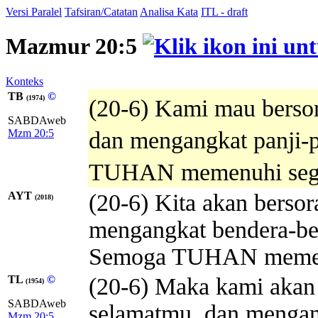
Versi Paralel
Tafsiran/Catatan
Analisa Kata
ITL - draft
Mazmur 20:5
Konteks
TB
©
(1974)
(20-6) Kami mau bersor
SABDAweb
Mzm 20:5
dan mengangkat panji-p
TUHAN memenuhi sega
AYT
(20-6) Kita akan berso
(2018)
mengangkat bendera-ben
Semoga TUHAN memen
TL
©
(20-6) Maka kami akan 
(1954)
SABDAweb
selamatmu, dan mengan
Mzm 20:5