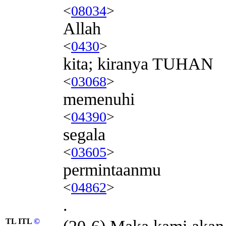
<
08034
>
Allah
<
0430
>
kita; kiranya TUHAN
<
03068
>
memenuhi
<
04390
>
segala
<
03605
>
permintaanmu
<
04862
>
.
TL ITL
©