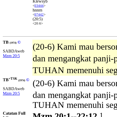
Ktewsyb
<
03444
>
hnnrn
<
07442
>
(20:5)
<20:6>
TB
©
(1974)
(20-6) Kami mau bersor
SABDAweb
Mzm 20:5
dan mengangkat panji-p
TUHAN memenuhi sega
+TSK
TB
©
(20-6) Kami mau bersor
(1974)
SABDAweb
dan mengangkat panji-
Mzm 20:5
TUHAN memenuhi sega
Catatan Full
1
Mzm 20:1--22:12