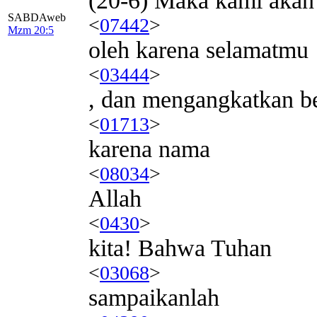
(20-6) Maka kami akan
SABDAweb
<
07442
>
Mzm 20:5
oleh karena selamatmu
<
03444
>
, dan mengangkatkan b
<
01713
>
karena nama
<
08034
>
Allah
<
0430
>
kita! Bahwa Tuhan
<
03068
>
sampaikanlah