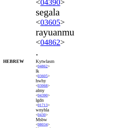
<
04390
>
segala
<
03605
>
rayuanmu
<
04862
>
.
HEBREW
Kytwlasm
<
04862
>
lk
<
03605
>
hwhy
<
03068
>
almy
<
04390
>
lgdn
<
01713
>
wnyhla
<
0430
>
Msbw
<
08034
>