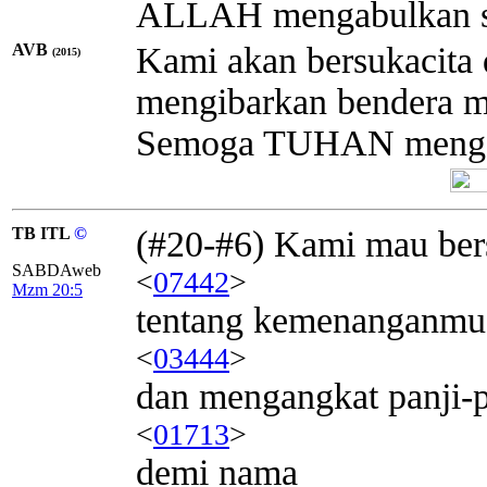
ALLAH mengabulkan 
AVB
Kami akan bersukacita
(2015)
mengibarkan bendera m
Semoga TUHAN mengab
TB ITL
©
(#20-#6) Kami mau ber
SABDAweb
<
07442
>
Mzm 20:5
tentang kemenanganmu
<
03444
>
dan mengangkat panji-p
<
01713
>
demi nama