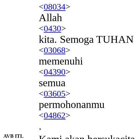
<
08034
>
Allah
<
0430
>
kita. Semoga TUHAN
<
03068
>
memenuhi
<
04390
>
semua
<
03605
>
permohonanmu
<
04862
>
.
AVB ITL