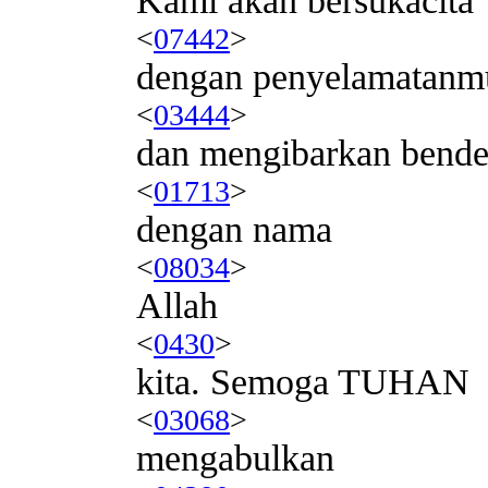
Kami akan bersukacita
<
07442
>
dengan penyelamatanm
<
03444
>
dan mengibarkan bend
<
01713
>
dengan nama
<
08034
>
Allah
<
0430
>
kita. Semoga TUHAN
<
03068
>
mengabulkan