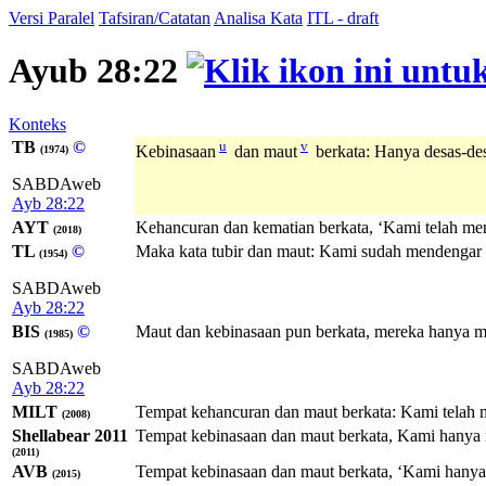
Versi Paralel
Tafsiran/Catatan
Analisa Kata
ITL - draft
Ayub 28:22
Konteks
TB
©
u
v
Kebinasaan
dan maut
berkata: Hanya desas-des
(1974)
SABDAweb
Ayb 28:22
AYT
Kehancuran dan kematian berkata, ‘Kami telah men
(2018)
TL
©
Maka kata tubir dan maut: Kami sudah mendengar 
(1954)
SABDAweb
Ayb 28:22
BIS
©
Maut dan kebinasaan pun berkata, mereka hanya m
(1985)
SABDAweb
Ayb 28:22
MILT
Tempat kehancuran dan maut berkata: Kami telah 
(2008)
Shellabear 2011
Tempat kebinasaan dan maut berkata, Kami hanya 
(2011)
AVB
Tempat kebinasaan dan maut berkata, ‘Kami hanya
(2015)