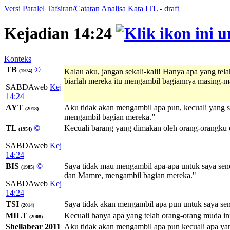
Versi Paralel
Tafsiran/Catatan
Analisa Kata
ITL - draft
Kejadian 14:24
Konteks
TB
©
Kalau aku, jangan sekali-kali! Hanya apa yang te
(1974)
biarlah mereka itu mengambil bagiannya masing-m
SABDAweb
Kej
14:24
AYT
Aku tidak akan mengambil apa pun, kecuali yang s
(2018)
mengambil bagian mereka.”
TL
©
Kecuali barang yang dimakan oleh orang-orangku da
(1954)
SABDAweb
Kej
14:24
BIS
©
Saya tidak mau mengambil apa-apa untuk saya sendi
(1985)
dan Mamre, mengambil bagian mereka."
SABDAweb
Kej
14:24
TSI
Saya tidak akan mengambil apa pun untuk saya send
(2014)
MILT
Kecuali hanya apa yang telah orang-orang muda i
(2008)
Shellabear 2011
Aku tidak akan mengambil apa pun kecuali apa yan