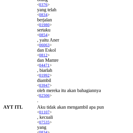
<
0376
>
yang telah
<
0834
>
berjalan
<
01980
>
sertaku
<
0854
>
, yaitu Aner
<
06063
>
dan Eskol
<
0812
>
dan Mamre
<
04471
>
, biarlah
<
01992
>
diambil
<
03947
>
oleh mereka itu akan bahagiannya
<
02506
>
.
AYT ITL
Aku tidak akan mengambil apa pun
<
01107
>
, kecuali
<
07535
>
yang
<
0834
>