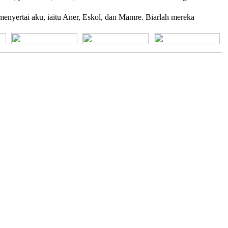
nyertai aku, iaitu Aner, Eskol, dan Mamre. Biarlah mereka
[+] Bhs. Suku
[+] Bhs. Indonesia
[+] Bhs. Inggris