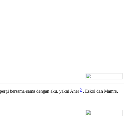
[+] Bhs. Inggris
2
 pergi bersama-sama dengan aku, yakni Aner
, Eskol dan Mamre,
[+] Bhs. Inggris