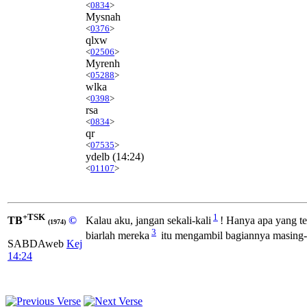
<
0834
>
Mysnah
<
0376
>
qlxw
<
02506
>
Myrenh
<
05288
>
wlka
<
0398
>
rsa
<
0834
>
qr
<
07535
>
ydelb
(14:24)
<
01107
>
+TSK
1
TB
©
Kalau aku, jangan sekali-kali
! Hanya apa yang te
(1974)
3
biarlah mereka
itu mengambil bagiannya masing
SABDAweb
Kej
14:24