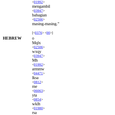
<
01992
>
mengambil
<
03947
>
bahagian
<
02506
>
masing-masing.”
[<
0376
> <
00
>]
HEBREW
o
Mqlx
<
02506
>
wxqy
<
03947
>
Mh
<
01992
>
armmw
<
04471
>
lksa
<
0812
>
rne
<
06063
>
yta
<
0854
>
wklh
<
01980
>
rsa