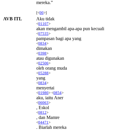
mereka.”
[<
00
>]
AVB ITL
Aku tidak
<
01107
>
akan mengambil apa-apa pun kecuali
<
07535
>
pampasan bagi apa yang
<
0834
>
dimakan
<
0398
>
atau digunakan
<
02506
>
oleh orang muda
<
05288
>
yang
<
0834
>
menyertai
<
01980
> <
0854
>
aku, iaitu Aner
<
06063
>
, Eskol
<
0812
>
, dan Mamre
<
04471
>
. Biarlah mereka