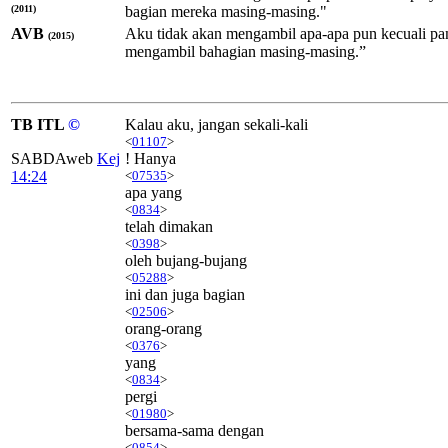
(2011)
bagian mereka masing-masing."
AVB
Aku tidak akan mengambil apa-apa pun kecuali pa
(2015)
mengambil bahagian masing-masing.”
TB ITL
©
Kalau aku, jangan sekali-kali
<
01107
>
SABDAweb
Kej
! Hanya
14:24
<
07535
>
apa yang
<
0834
>
telah dimakan
<
0398
>
oleh bujang-bujang
<
05288
>
ini dan juga bagian
<
02506
>
orang-orang
<
0376
>
yang
<
0834
>
pergi
<
01980
>
bersama-sama dengan
<
0854
>