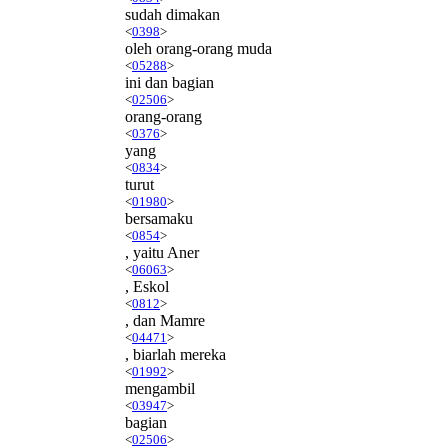
sudah dimakan
<
0398
>
oleh orang-orang muda
<
05288
>
ini dan bagian
<
02506
>
orang-orang
<
0376
>
yang
<
0834
>
turut
<
01980
>
bersamaku
<
0854
>
, yaitu Aner
<
06063
>
, Eskol
<
0812
>
, dan Mamre
<
04471
>
, biarlah mereka
<
01992
>
mengambil
<
03947
>
bagian
<
02506
>