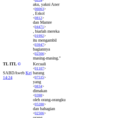
aku, yakni Aner
<
06063
>
, Eskol
<
0812
>
dan Mamre
<
04471
>
, biarlah mereka
<
01992
>
itu mengambil
<
03947
>
bagiannya
<
02506
>
masing-masing."
TL ITL
©
Kecuali
<
01107
>
SABDAweb
Kej
barang
14:24
<
07535
>
yang
<
0834
>
dimakan
<
0398
>
oleh orang-orangku
<
05288
>
dan bahagian
<
02506
>
orang