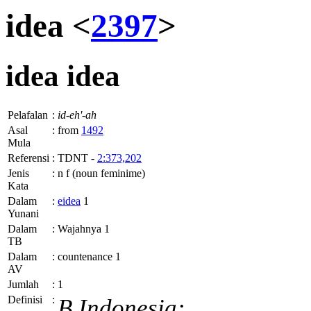
idea <
2397
>
idea
idea
Pelafalan
:
id-eh'-ah
Asal
:
from
1492
Mula
Referensi
:
TDNT -
2:373,202
Jenis
:
n f (noun feminime)
Kata
Dalam
:
eidea
1
Yunani
Dalam
:
Wajahnya 1
TB
Dalam
:
countenance 1
AV
Jumlah
:
1
Definisi
:
B.Indonesia: