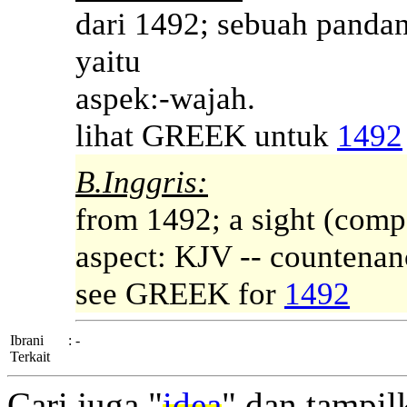
dari 1492; sebuah pandan
yaitu
aspek:-wajah.
lihat GREEK untuk
1492
B.Inggris:
from 1492; a sight (compar
aspect: KJV -- countenan
see GREEK for
1492
Ibrani
:
-
Terkait
Cari juga "
idea
" dan tampil