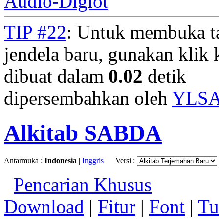
Audio-Diglot
TIP #22
: Untuk membuka t
jendela baru, gunakan klik 
dibuat dalam
0.02
detik
dipersembahkan oleh
YLS
Alkitab SABDA
Antarmuka :
Indonesia
|
Inggris
Versi :
Pencarian Khusus
Download
|
Fitur
|
Font
|
Tu