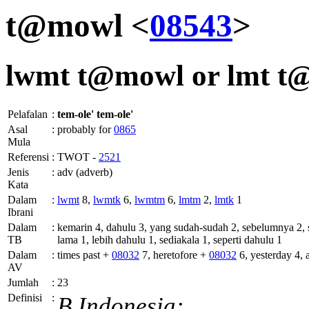
t@mowl <
08543
>
lwmt
t@mowl or
lmt
t@
Pelafalan
:
tem-ole'
tem-ole'
Asal
:
probably for
0865
Mula
Referensi
:
TWOT -
2521
Jenis
:
adv (adverb)
Kata
Dalam
:
lwmt
8,
lwmtk
6,
lwmtm
6,
lmtm
2,
lmtk
1
Ibrani
Dalam
:
kemarin 4, dahulu 3, yang sudah-sudah 2, sebelumnya 2, 
TB
lama 1, lebih dahulu 1, sediakala 1, seperti dahulu 1
Dalam
:
times past +
08032
7, heretofore +
08032
6, yesterday 4, 
AV
Jumlah
:
23
Definisi
:
B.Indonesia: