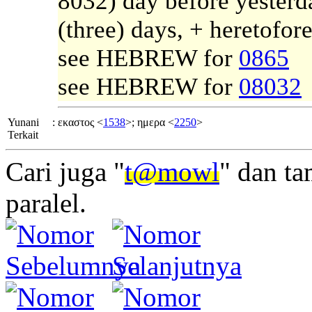
8032) day before yesterda
(three) days, + heretofore
see HEBREW for
0865
see HEBREW for
08032
Yunani
:
εκαστος <
1538
>; ημερα <
2250
>
Terkait
Cari juga "
t@mowl
" dan t
paralel.