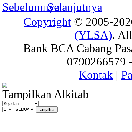
Copyright
© 2005-20
(YLSA)
. Al
Bank BCA Cabang Pasar
0790266579 - 
Kontak
|
Pa
Tampilkan Alkitab