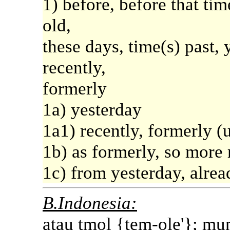
1) before, before that tim
old,
these days, time(s) past, 
recently,
formerly
1a) yesterday
1a1) recently, formerly (u
1b) as formerly, so more 
1c) from yesterday, alrea
B.Indonesia:
atau tmol {tem-ole'}; mun