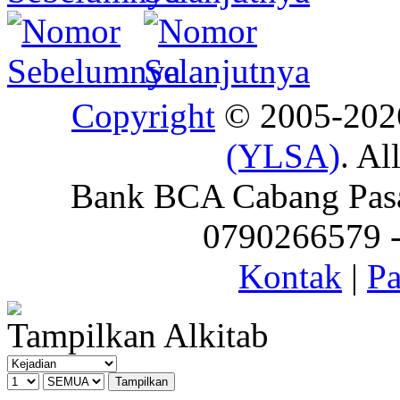
Copyright
© 2005-20
(YLSA)
. Al
Bank BCA Cabang Pasar
0790266579 - 
Kontak
|
Pa
Tampilkan Alkitab