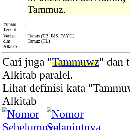
Tammuz.
Yunani
:
-
Terkait
Variasi
:
Tamus (TB, BIS, FAYH)
dlm
Tamuz (TL)
Alkitab
Cari juga "
Tammuwz
" dan 
Alkitab paralel.
Lihat definisi kata "Tammu
Alkitab