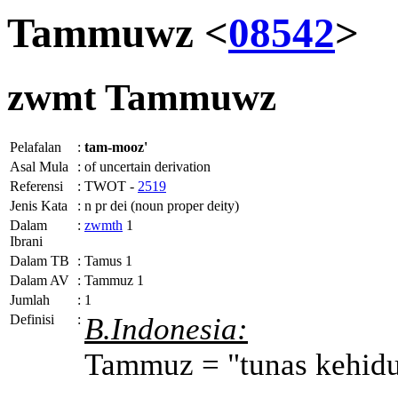
Tammuwz <
08542
>
zwmt
Tammuwz
Pelafalan
:
tam-mooz'
Asal Mula
:
of uncertain derivation
Referensi
:
TWOT -
2519
Jenis Kata
:
n pr dei (noun proper deity)
Dalam
:
zwmth
1
Ibrani
Dalam TB
:
Tamus 1
Dalam AV
:
Tammuz 1
Jumlah
:
1
Definisi
:
B.Indonesia:
Tammuz = "tunas kehid