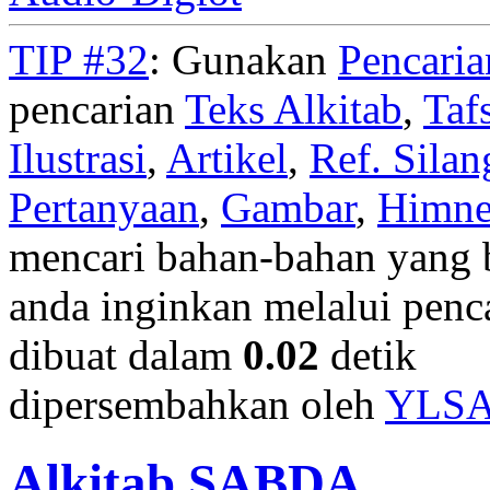
TIP #32
: Gunakan
Pencari
pencarian
Teks Alkitab
,
Taf
Ilustrasi
,
Artikel
,
Ref. Silan
Pertanyaan
,
Gambar
,
Himn
mencari bahan-bahan yang b
anda inginkan melalui penc
dibuat dalam
0.02
detik
dipersembahkan oleh
YLS
Alkitab SABDA