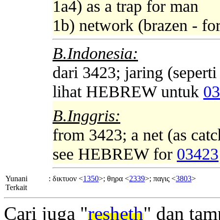
1a4) as a trap for man
1b) network (brazen - for
B.Indonesia:
dari 3423; jaring (sepert
lihat HEBREW untuk
03
B.Inggris:
from 3423; a net (as catc
see HEBREW for
03423
Yunani
:
δικτυον <
1350
>; θηρα <
2339
>; παγις <
3803
>
Terkait
Cari juga "
resheth
" dan tam