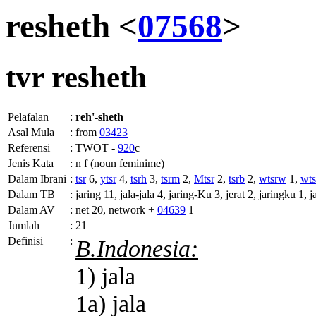
resheth <
07568
>
tvr
resheth
Pelafalan
:
reh'-sheth
Asal Mula
:
from
03423
Referensi
:
TWOT -
920
c
Jenis Kata
:
n f (noun feminime)
Dalam Ibrani
:
tsr
6,
ytsr
4,
tsrh
3,
tsrm
2,
Mtsr
2,
tsrb
2,
wtsrw
1,
wts
Dalam TB
:
jaring 11, jala-jala 4, jaring-Ku 3, jerat 2, jaringku 1, 
Dalam AV
:
net 20, network +
04639
1
Jumlah
:
21
Definisi
:
B.Indonesia:
1) jala
1a) jala