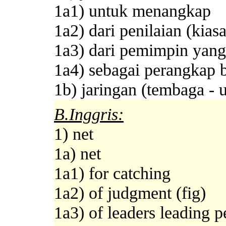
1a1) untuk menangkap
1a2) dari penilaian (kias
1a3) dari pemimpin yan
1a4) sebagai perangkap 
1b) jaringan (tembaga - 
B.Inggris:
1) net
1a) net
1a1) for catching
1a2) of judgment (fig)
1a3) of leaders leading p