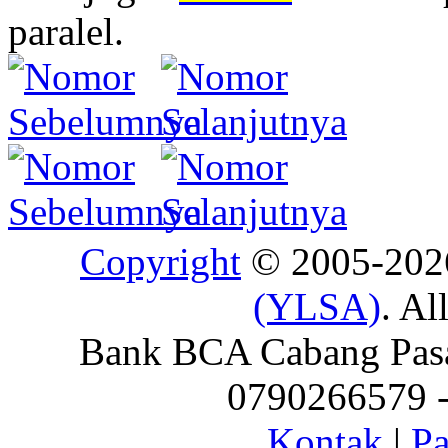
paralel.
Copyright
© 2005-20
(YLSA)
. Al
Bank BCA Cabang Pasar
0790266579 - 
Kontak
|
Pa