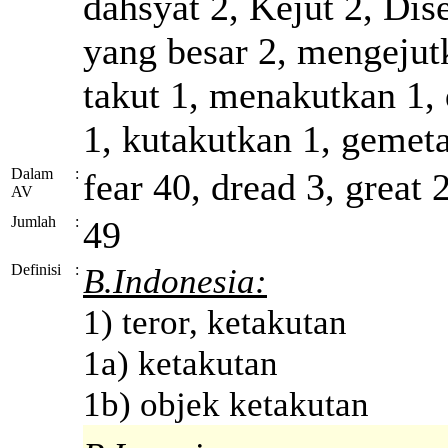
dahsyat 2, Kejut 2, Dis
yang besar 2, mengejut
takut 1, menakutkan 1, 
1, kutakutkan 1, gemeta
Dalam
:
fear 40, dread 3, great 2
AV
Jumlah
:
49
Definisi
:
B.Indonesia:
1) teror, ketakutan
1a) ketakutan
1b) objek ketakutan