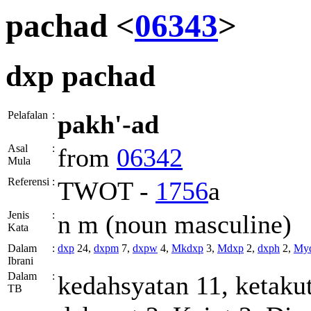
pachad <
06343
>
dxp
pachad
Pelafalan
:
pakh'-ad
Asal
:
from
06342
Mula
Referensi
:
TWOT -
1756
a
Jenis
:
n m (noun masculine)
Kata
Dalam
:
dxp
24,
dxpm
7,
dxpw
4,
Mkdxp
3,
Mdxp
2,
dxph
2,
My
Ibrani
Dalam
:
kedahsyatan 11, ketakut
TB