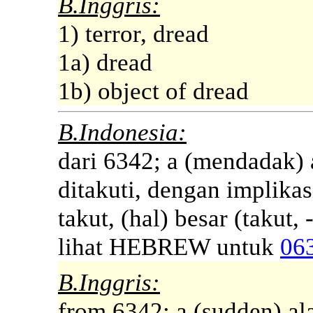
B.Inggris:
1) terror, dread
1a) dread
1b) object of dread
B.Indonesia:
dari 6342; a (mendadak) 
ditakuti, dengan implikas
takut, (hal) besar (takut, -
lihat HEBREW untuk
06
B.Inggris:
from 6342; a (sudden) ala