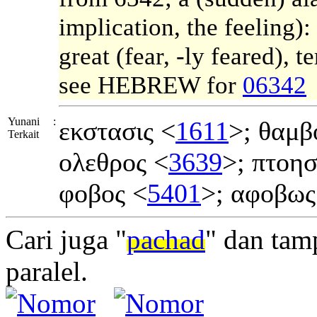
implication, the feeling):
great (fear, -ly feared), te
see HEBREW for
06342
Yunani
:
εκστασις <
1611
>; θαμβ
Terkait
ολεθρος <
3639
>; πτοησ
φοβος <
5401
>; αφοβως
Cari juga "
pachad
" dan tam
paralel.