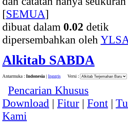
dan catatan hanya seukuran
[
SEMUA
]
dibuat dalam
0.02
detik
dipersembahkan oleh
YLS
Alkitab SABDA
Antarmuka :
Indonesia
|
Inggris
Versi :
Pencarian Khusus
Download
|
Fitur
|
Font
|
Tu
Kami