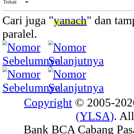
-
Terkait
Cari juga "
yanach
" dan tam
paralel.
Copyright
© 2005-20
(YLSA)
. Al
Bank BCA Cabang Pasar