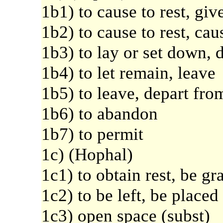
1b1) to cause to rest, giv
1b2) to cause to rest, cau
1b3) to lay or set down, de
1b4) to let remain, leave
1b5) to leave, depart fro
1b6) to abandon
1b7) to permit
1c) (Hophal)
1c1) to obtain rest, be gr
1c2) to be left, be placed
1c3) open space (subst)