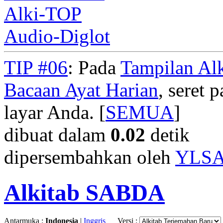
Alki-TOP
Audio-Diglot
TIP #06
: Pada
Tampilan Alk
Bacaan Ayat Harian
, seret
layar Anda. [
SEMUA
]
dibuat dalam
0.02
detik
dipersembahkan oleh
YLS
Alkitab SABDA
Antarmuka :
Indonesia
|
Inggris
Versi :