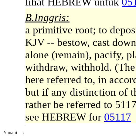
lihat HEBREW untuk
05
B.Inggris:
a primitive root; to depos
KJV -- bestow, cast down,
alone (remain), pacify, pl
withdraw, withhold. (The
here referred to, in acco
but if any distinction of 
rather be referred to 5117
see HEBREW for
05117
Yunani
: