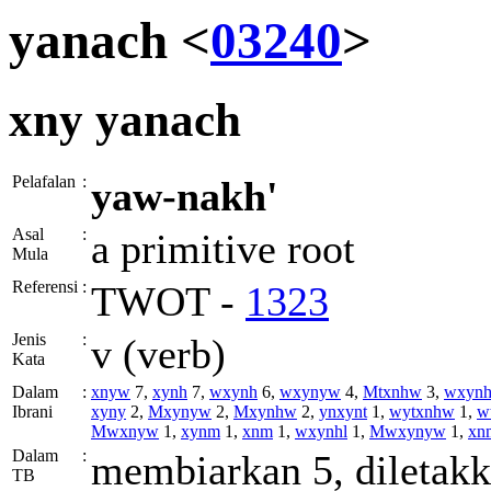
yanach <
03240
>
xny
yanach
Pelafalan
:
yaw-nakh'
Asal
:
a primitive root
Mula
Referensi
:
TWOT -
1323
Jenis
:
v (verb)
Kata
Dalam
:
xnyw
7,
xynh
7,
wxynh
6,
wxynyw
4,
Mtxnhw
3,
wxyn
Ibrani
xyny
2,
Mxynyw
2,
Mxynhw
2,
ynxynt
1,
wytxnhw
1,
w
Mwxnyw
1,
xynm
1,
xnm
1,
wxynhl
1,
Mwxynyw
1,
xn
Dalam
:
membiarkan 5, diletakk
TB