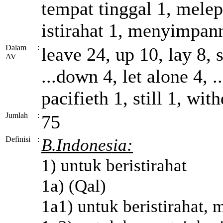
tempat tinggal 1, mele
istirahat 1, menyimpann
Dalam
:
leave 24, up 10, lay 8, s
AV
...down 4, let alone 4, 
pacifieth 1, still 1, wi
Jumlah
:
75
Definisi
:
B.Indonesia:
1) untuk beristirahat
1a) (Qal)
1a1) untuk beristirahat, 